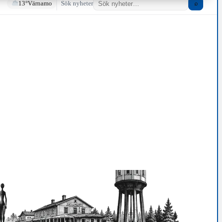
13°
Värnamo
Sök nyheter
⌕