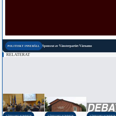
Sponsrat av
Vänsterpartiet Värnamo
POLITISKT INNEHÅLL
RELATERAT
‹
VÄRNAMO KOMMUN
VÄRNAMO KOMMUN
VÄRNAMO KOMMUN