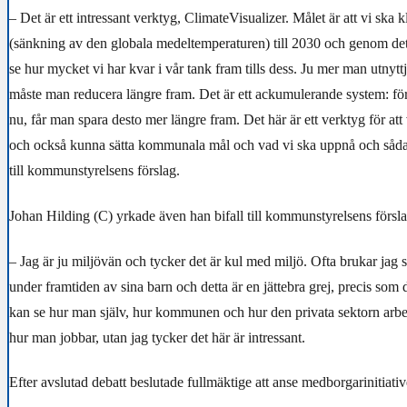
– Det är ett intressant verktyg, ClimateVisualizer. Målet är att vi ska k
(sänkning av den globala medeltemperaturen) till 2030 och genom det
se hur mycket vi har kvar i vår tank fram tills dess. Ju mer man utnytt
måste man reducera längre fram. Det är ett ackumulerande system: f
nu, får man spara desto mer längre fram. Det här är ett verktyg för att 
och också kunna sätta kommunala mål och vad vi ska uppnå och sådant
till kommunstyrelsens förslag.
Johan Hilding (C) yrkade även han bifall till kommunstyrelsens försla
– Jag är ju miljövän och tycker det är kul med miljö. Ofta brukar jag s
under framtiden av sina barn och detta är en jättebra grej, precis som 
kan se hur man själv, hur kommunen och hur den privata sektorn arbeta
hur man jobbar, utan jag tycker det här är intressant.
Efter avslutad debatt beslutade fullmäktige att anse medborgarinitiati