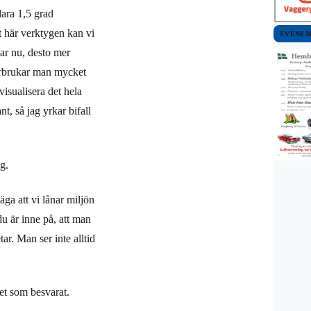
lara 1,5 grad
 här verktygen kan vi
EVENE
jar nu, desto mer
örbrukar man mycket
visualisera det hela
, så jag yrkar bifall
g.
äga att vi lånar miljön
du är inne på, att man
r. Man ser inte alltid
vet som besvarat.