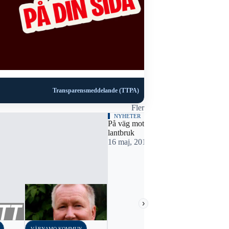
Transparensmeddelande (TTPA)
Fler
NYHETER
På väg mot ett fossilfritt
lantbruk
16 maj, 2017 15:36
›
VÄRNAMO KOMMUN
VÄRNAMO K