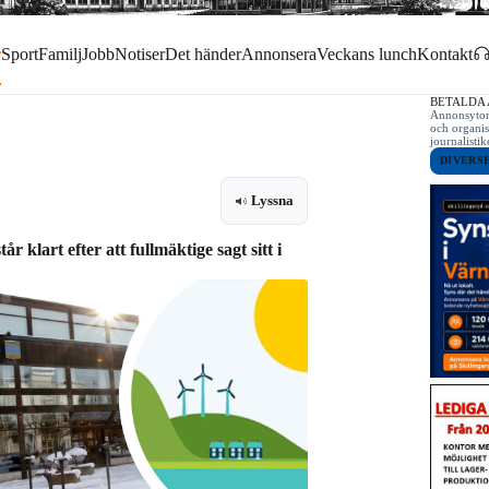
r
Sport
Familj
Jobb
Notiser
Det händer
Annonsera
Veckans lunch
Kontakt
BETALDA
Annonsytor 
och organis
journalist
DIVERS
Lyssna
klart efter att fullmäktige sagt sitt i