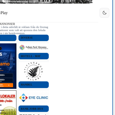
Play
 ANNONSER
i detta sidofält är reklam från de företag
ationer som valt att sponsra den lokala
iken i sin hemkommun.
E
DIVERSE
HOTELL - MAT
HANDEL
BANK-JOBB-HUS