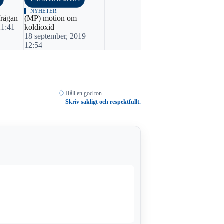
NYHETER
NYHETER
frågan
(MP) motion om
15 miljoner t
21:41
koldioxid
länet
18 september, 2019
12 april, 2
12:54
♢
Håll en god ton.
Skriv sakligt och respektfullt.