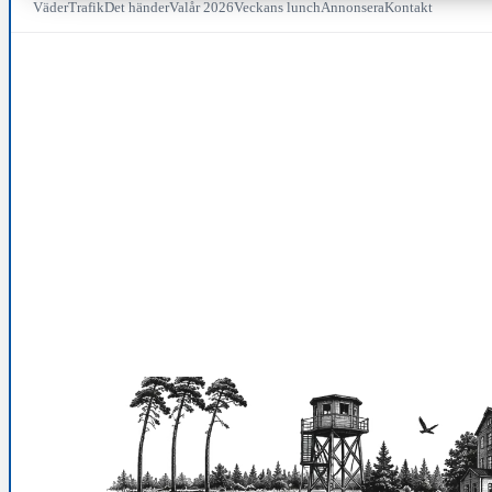
Väder
Trafik
Det händer
Valår 2026
Veckans lunch
Annonsera
Kontakt