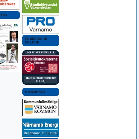
MANG
FÖRENINGAR
POLITIK
POLITISKT INNEHÅLL
Transparensmeddelande
(TTPA)
KOMMUNEN