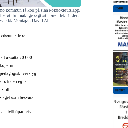
JOBB
o kommun få koll på sina koldioxidutsläpp.
fter att fullmäktige sagt sitt i ärendet. Bilder:
essbild. Montage: David Alin
ivilsamhälle och
tt avsätta 70 000
 köpa in
 pedagogiskt verktyg
le och den egna
s till
SPORT
slaget som besvarat.
gan. Miljöpartiets