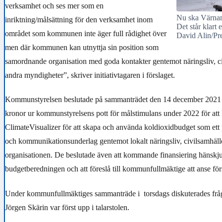
verksamhet och ses mer som en
Nu ska Värnam
inriktning/målsättning för den verksamhet inom
Det står klart e
området som kommunen inte äger full rådighet över
David Alin/Pr
men där kommunen kan utnyttja sin position som
samordnande organisation med goda kontakter gentemot näringsliv, c
andra myndigheter”, skriver initiativtagaren i förslaget.
Kommunstyrelsen beslutade på sammanträdet den 14 december 2021 a
kronor ur kommunstyrelsens pott för målstimulans under 2022 för att
ClimateVisualizer för att skapa och använda koldioxidbudget som ett
och kommunikationsunderlag gentemot lokalt näringsliv, civilsamhäl
organisationen. De beslutade även att kommande finansiering hänskjut
budgetberedningen och att föreslå till kommunfullmäktige att anse för
Under kommunfullmäktiges sammanträde i
torsdags diskuterades frå
Jörgen Skärin var först upp i talarstolen.