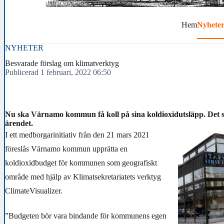
Hem
Nyhete
NYHETER
Besvarade förslag om klimatverktyg
Publicerad 1 februari, 2022 06:50
Nu ska Värnamo kommun få koll på sina koldioxidutsläpp. Det står 
ärendet.
I ett medborgarinitiativ från den 21 mars 2021
föreslås Värnamo kommun upprätta en
koldioxidbudget för kommunen som geografiskt
område med hjälp av Klimatsekretariatets verktyg
ClimateVisualizer.
”Budgeten bör vara bindande för kommunens egen