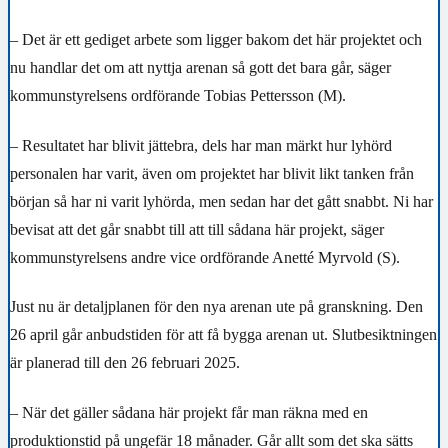
– Det är ett gediget arbete som ligger bakom det här projektet och
nu handlar det om att nyttja arenan så gott det bara går, säger
kommunstyrelsens ordförande Tobias Pettersson (M).
– Resultatet har blivit jättebra, dels har man märkt hur lyhörd
personalen har varit, även om projektet har blivit likt tanken från
början så har ni varit lyhörda, men sedan har det gått snabbt. Ni har
bevisat att det går snabbt till att till sådana här projekt, säger
kommunstyrelsens andre vice ordförande Anetté Myrvold (S).
Just nu är detaljplanen för den nya arenan ute på granskning. Den
26 april går anbudstiden för att få bygga arenan ut. Slutbesiktningen
är planerad till den 26 februari 2025.
– När det gäller sådana här projekt får man räkna med en
produktionstid på ungefär 18 månader. Går allt som det ska sätts