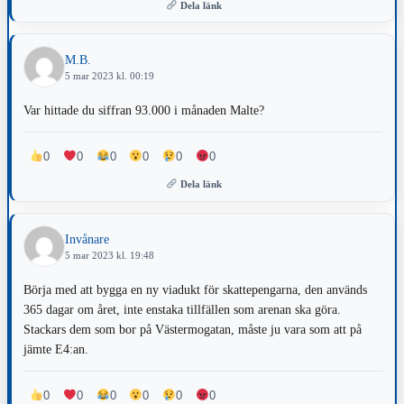
Dela länk
M.B.
5 mar 2023 kl. 00:19
Var hittade du siffran 93.000 i månaden Malte?
0
0
0
0
0
0
Dela länk
Invånare
5 mar 2023 kl. 19:48
Börja med att bygga en ny viadukt för skattepengarna, den används
365 dagar om året, inte enstaka tillfällen som arenan ska göra.
Stackars dem som bor på Västermogatan, måste ju vara som att på
jämte E4:an.
0
0
0
0
0
0