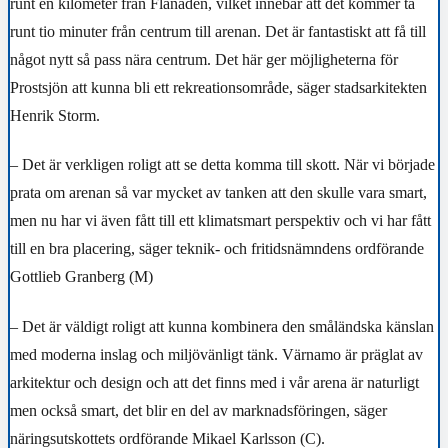
runt en kilometer från Flanaden, vilket innebär att det kommer ta
runt tio minuter från centrum till arenan. Det är fantastiskt att få till
något nytt så pass nära centrum. Det här ger möjligheterna för
Prostsjön att kunna bli ett rekreationsområde, säger stadsarkitekten
Henrik Storm.
– Det är verkligen roligt att se detta komma till skott. När vi började
prata om arenan så var mycket av tanken att den skulle vara smart,
men nu har vi även fått till ett klimatsmart perspektiv och vi har fått
till en bra placering, säger teknik- och fritidsnämndens ordförande
Gottlieb Granberg (M)
– Det är v
äldigt roligt att kunna kombinera den småländska känslan
med moderna inslag och miljövänligt tänk. Värnamo är präglat av
arkitektur och design och att det finns med i vår arena är naturligt
men också smart, det blir en del av marknadsföringen, säger
näringsutskottets ordförande Mikael Karlsson (C).