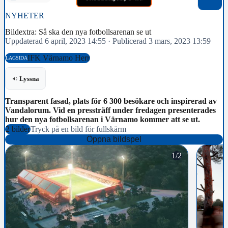
NYHETER
Bildextra: Så ska den nya fotbollsarenan se ut
Uppdaterad 6 april, 2023 14:55
·
Publicerad 3 mars, 2023 13:59
IFK Värnamo Herr
LAGSIDA
Lyssna
Transparent fasad, plats för 6 300 besökare och inspirerad av
Vandalorum. Vid en pressträff under fredagen presenterades
hur den nya fotbollsarenan i Värnamo kommer att se ut.
2 bilder
Tryck på en bild för fullskärm
Öppna bildspel
1/2