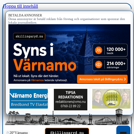
Hoppa till innehåll
BETALDA ANNONSER
Dessa annonsytor är betald reklam från företag och organisationer som sponsrar den
lokala journalistiken.
20°
Värnamo