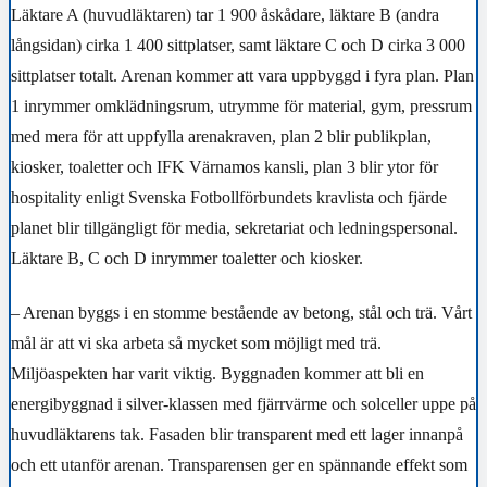
Läktare A (huvudläktaren) tar 1 900 åskådare, läktare B (andra
långsidan) cirka 1 400 sittplatser, samt läktare C och D cirka 3 000
sittplatser totalt. Arenan kommer att vara uppbyggd i fyra plan. Plan
1 inrymmer omklädningsrum, utrymme för material, gym, pressrum
med mera för att uppfylla arenakraven, plan 2 blir publikplan,
kiosker, toaletter och IFK Värnamos kansli, plan 3 blir ytor för
hospitality enligt Svenska Fotbollförbundets kravlista och fjärde
planet blir tillgängligt för media, sekretariat och ledningspersonal.
Läktare B, C och D inrymmer toaletter och kiosker.
– Arenan byggs i en stomme bestående av betong, stål och trä. Vårt
mål är att vi ska arbeta så mycket som möjligt med trä.
Miljöaspekten har varit viktig. Byggnaden kommer att bli en
energibyggnad i silver-klassen med fjärrvärme och solceller uppe på
huvudläktarens tak. Fasaden blir transparent med ett lager innanpå
och ett utanför arenan. Transparensen ger en spännande effekt som