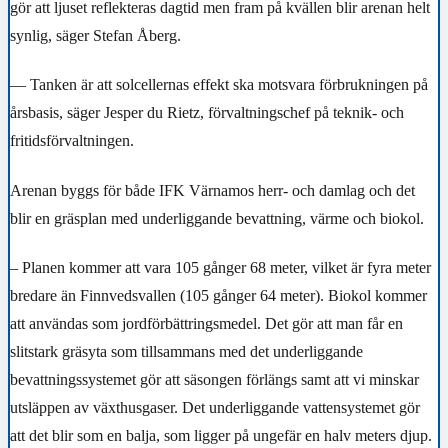
gör att ljuset reflekteras dagtid men fram på kvällen blir arenan helt
synlig, säger Stefan Åberg.
— Tanken är att solcellernas effekt ska motsvara förbrukningen på
årsbasis, säger Jesper du Rietz, förvaltningschef på teknik- och
fritidsförvaltningen.
Arenan byggs för både IFK Värnamos herr- och damlag och det
blir en gräsplan med underliggande bevattning, värme och biokol.
– Planen kommer att vara 105 gånger 68 meter, vilket är fyra meter
bredare än Finnvedsvallen (105 gånger 64 meter). Biokol kommer
att användas som
jordförbättringsmedel. Det gör att man får en
slitstark gräsyta som tillsammans med det underliggande
bevattningssystemet gör att säsongen förlängs samt att vi minskar
utsläppen av växthusgaser. Det underliggande vattensystemet gör
att det blir som en balja, som ligger på ungefär en halv meters djup.