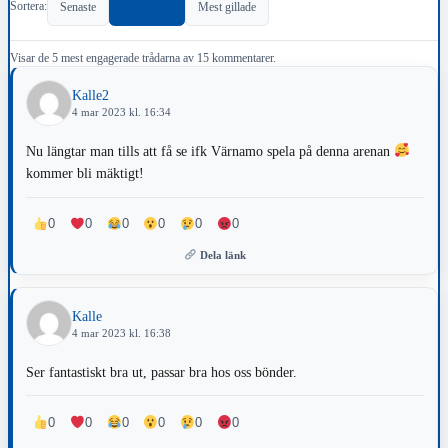
Sortera:
Senaste
Populärast
Mest gillade
Visar de 5 mest engagerade trådarna av 15 kommentarer.
Kalle2
4 mar 2023 kl. 16:34
Nu längtar man tills att få se ifk Värnamo spela på denna arenan
kommer bli mäktigt!
0
0
0
0
0
0
Dela länk
Kalle
4 mar 2023 kl. 16:38
Ser fantastiskt bra ut, passar bra hos oss bönder.
0
0
0
0
0
0