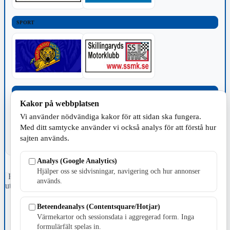
SPORT
TILLVERKNING
Kakor på webbplatsen
Vi använder nödvändiga kakor för att sidan ska fungera.
Med ditt samtycke använder vi också analys för att förstå hur
sajten används.
Analys (Google Analytics)
Hjälper oss se sidvisningar, navigering och hur annonser
Fristående webbtidningsföretag grundat 1991 som sedan 2002 ger
används.
ut tidningen Skillingaryd.nu och 2010 lanserades Värnamo.nu. Från
april 2026 omfattar Skillingaryd.nu tre kommuner: Gnosjö,
Värnamo och Vaggeryds kommun.
Beteendeanalys (Contentsquare/Hotjar)
Värmekartor och sessionsdata i aggregerad form. Inga
Kontakta oss
formulärfält spelas in.