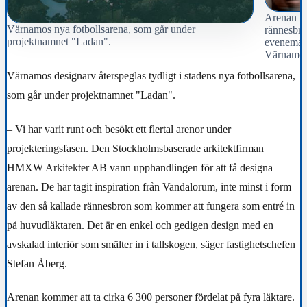
Arenan klä
Värnamos nya fotbollsarena, som går under
rännesbro 
projektnamnet "Ladan".
evenemang
Värnamo
Värnamos designarv återspeglas tydligt i stadens nya fotbollsarena,
som går under projektnamnet "Ladan".
– Vi har varit runt och besökt ett flertal arenor under
projekteringsfasen. Den Stockholmsbaserade arkitektfirman
HMXW Arkitekter AB vann upphandlingen för att få designa
arenan. De har tagit inspiration från Vandalorum, inte minst i form
av den så kallade rännesbron som kommer att fungera som entré in
på huvudläktaren. Det är en enkel och gedigen design med en
avskalad interiör som smälter in i tallskogen, säger fastighetschefen
Stefan Åberg.
Arenan kommer att ta cirka 6 300 personer fördelat på fyra läktare.