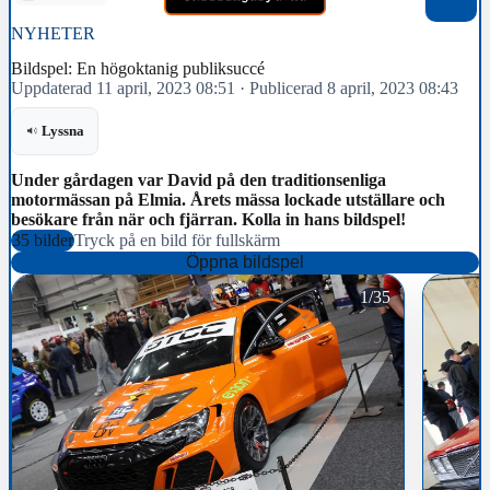
NYHETER
Bildspel: En högoktanig publiksuccé
Uppdaterad 11 april, 2023 08:51
·
Publicerad 8 april, 2023 08:43
Lyssna
Under gårdagen var David på den traditionsenliga
motormässan på Elmia. Årets mässa lockade utställare och
besökare från när och fjärran. Kolla in hans bildspel!
35 bilder
Tryck på en bild för fullskärm
Öppna bildspel
1/35