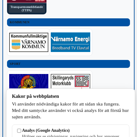
Transparensmeddelande
(TTPA)
KOMMUNEN
SPORT
Kakor på webbplatsen
Vi använder nödvändiga kakor för att sidan ska fungera.
TILLVERKNING
Med ditt samtycke använder vi också analys för att förstå hur
sajten används.
Analys (Google Analytics)
Hjälper oss se sidvisningar, navigering och hur annonser