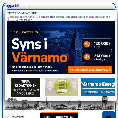
Hoppa till innehåll
BETALDA ANNONSER
Dessa annonsytor är betald reklam från företag och organisationer som sponsrar den
lokala journalistiken.
17°
Värnamo