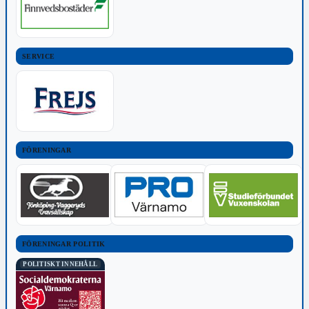
SERVICE
FÖRENINGAR
FÖRENINGAR POLITIK
POLITISKT INNEHÅLL