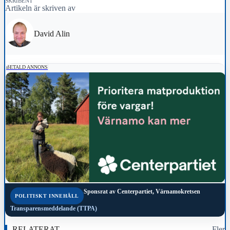
SKRIBENT
Artikeln är skriven av
David Alin
BETALD ANNONS
Sponsrat av
Centerpartiet, Värnamokretsen
POLITISKT INNEHÅLL
Transparensmeddelande (TTPA)
RELATERAT
Fler