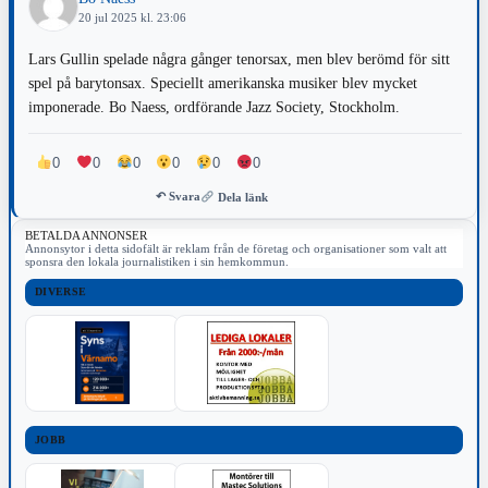
20 jul 2025 kl. 23:06
Lars Gullin spelade några gånger tenorsax, men blev berömd för sitt
spel på barytonsax. Speciellt amerikanska musiker blev mycket
imponerade. Bo Naess, ordförande Jazz Society, Stockholm.
0
0
0
0
0
0
↶ Svara
Dela länk
BETALDA ANNONSER
Annonsytor i detta sidofält är reklam från de företag och organisationer som valt att
sponsra den lokala journalistiken i sin hemkommun.
DIVERSE
JOBB