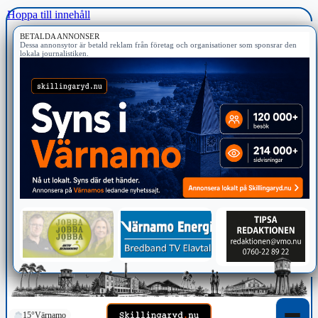
Hoppa till innehåll
BETALDA ANNONSER
Dessa annonsytor är betald reklam från företag och organisationer som sponsrar den
lokala journalistiken.
15°
Värnamo