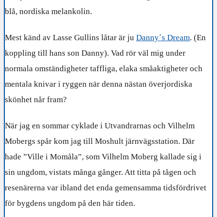
blå, nordiska melankolin.
Mest känd av Lasse Gullins låtar är ju
Danny´s Dream
. (En
koppling till hans son Danny). Vad rör väl mig under
normala omständigheter taffliga, elaka småaktigheter och
mentala knivar i ryggen när denna nästan överjordiska
skönhet når fram?
När jag en sommar cyklade i Utvandrarnas och Vilhelm
Mobergs spår kom jag till Moshult järnvägsstation. Där
hade ”Ville i Momåla”, som Vilhelm Moberg kallade sig i
sin ungdom, vistats många gånger. Att titta på tågen och
resenärerna var ibland det enda gemensamma tidsfördrivet
för bygdens ungdom på den här tiden.