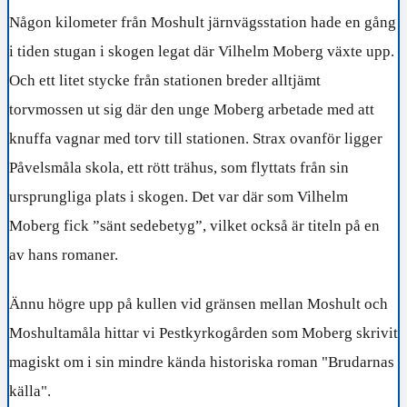
Någon kilometer från Moshult järnvägsstation hade en gång
i tiden stugan i skogen legat där Vilhelm Moberg växte upp.
Och ett litet stycke från stationen breder alltjämt
torvmossen ut sig där den unge Moberg arbetade med att
knuffa vagnar med torv till stationen. Strax ovanför ligger
Påvelsmåla skola, ett rött trähus, som flyttats från sin
ursprungliga plats i skogen. Det var där som Vilhelm
Moberg fick ”sänt sedebetyg”, vilket också är titeln på en
av hans romaner.
Ännu högre upp på kullen vid gränsen mellan Moshult och
Moshultamåla hittar vi Pestkyrkogården som Moberg skrivit
magiskt om i sin mindre kända historiska roman "Brudarnas
källa".