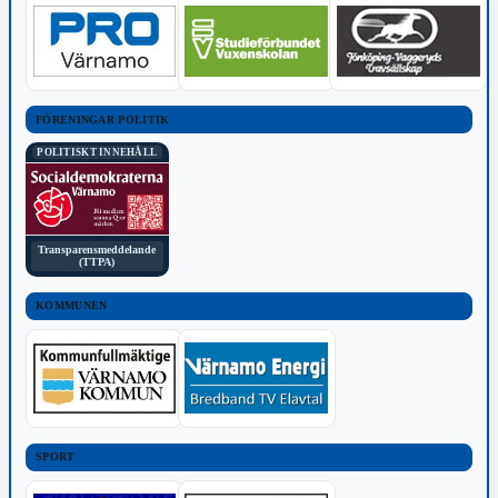
FÖRENINGAR POLITIK
POLITISKT INNEHÅLL
Transparensmeddelande
(TTPA)
KOMMUNEN
SPORT