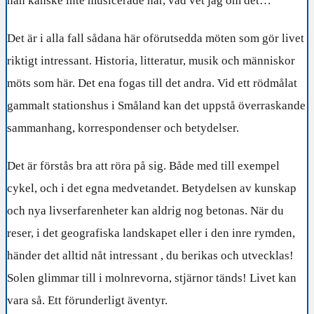
han kanske inte musicerade här, vad vet jag om det…
Det är i alla fall sådana här oförutsedda möten som gör livet
riktigt intressant. Historia, litteratur, musik och människor
möts som här. Det ena fogas till det andra. Vid ett rödmålat
gammalt stationshus i Småland kan det uppstå överraskande
sammanhang, korrespondenser och betydelser.
Det är förstås bra att röra på sig. Både med till exempel
cykel, och i det egna medvetandet. Betydelsen av kunskap
och nya livserfarenheter kan aldrig nog betonas. När du
reser, i det geografiska landskapet eller i den inre rymden,
händer det alltid nåt intressant , du berikas och utvecklas!
Solen glimmar till i molnrevorna, stjärnor tänds! Livet kan
vara så. Ett förunderligt äventyr.