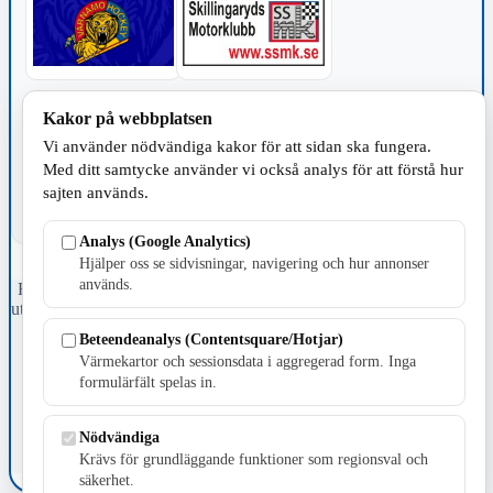
TILLVERKNING
Kakor på webbplatsen
Vi använder nödvändiga kakor för att sidan ska fungera.
Med ditt samtycke använder vi också analys för att förstå hur
sajten används.
Analys (Google Analytics)
Hjälper oss se sidvisningar, navigering och hur annonser
används.
Fristående webbtidningsföretag grundat 1991 som sedan 2002 ger
ut tidningen Skillingaryd.nu och 2010 lanserades Värnamo.nu. Från
april 2026 omfattar Skillingaryd.nu tre kommuner: Gnosjö,
Beteendeanalys (Contentsquare/Hotjar)
Värnamo och Vaggeryds kommun.
Värmekartor och sessionsdata i aggregerad form. Inga
formulärfält spelas in.
Kontakta oss
E-post: redaktionen@skillingaryd.nu
Postadress: Gisslaköp 1, 568 92 Skillingaryd
Nödvändiga
Krävs för grundläggande funktioner som regionsval och
Kakinställningar
säkerhet.