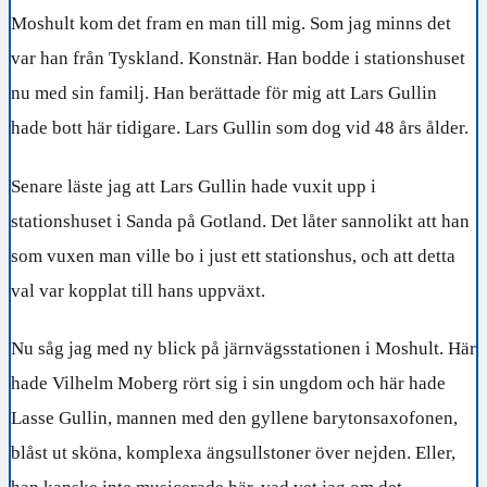
Moshult kom det fram en man till mig. Som jag minns det
var han från Tyskland. Konstnär. Han bodde i stationshuset
nu med sin familj. Han berättade för mig att Lars Gullin
hade bott här tidigare. Lars Gullin som dog vid 48 års ålder.
Senare läste jag att Lars Gullin hade vuxit upp i
stationshuset i Sanda på Gotland. Det låter sannolikt att han
som vuxen man ville bo i just ett stationshus, och att detta
val var kopplat till hans uppväxt.
Nu såg jag med ny blick på järnvägsstationen i Moshult. Här
hade Vilhelm Moberg rört sig i sin ungdom och här hade
Lasse Gullin, mannen med den gyllene barytonsaxofonen,
blåst ut sköna, komplexa ängsullstoner över nejden. Eller,