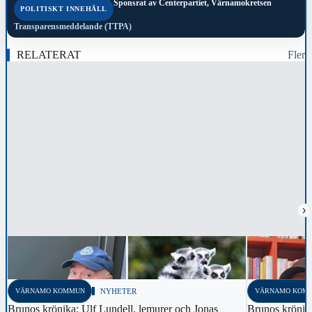
Sponsrat av
Centerpartiet, Värnamokretsen
POLITISKT INNEHÅLL
Transparensmeddelande (TTPA)
RELATERAT
Fler
›
VÄRNAMO KOMMUN
NYHETER
VÄRNAMO KOM
Brunos krönika: Ulf Lundell, lemurer och Jonas
Brunos krönika