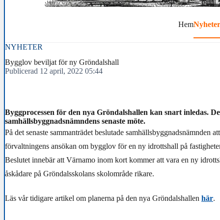
Hem
Nyhete
NYHETER
Bygglov beviljat för ny Gröndalshall
Publicerad 12 april, 2022 05:44
Byggprocessen för den nya Gröndalshallen kan snart inledas. Det 
samhällsbyggnadsnämndens senaste möte.
På det senaste sammanträdet beslutade samhällsbyggnadsnämnden att 
förvaltningens ansökan om bygglov för en ny idrottshall på fastighete
Beslutet innebär att Värnamo inom kort kommer att vara en ny idrotts
åskådare på Gröndalsskolans skolområde rikare.
Läs vår tidigare artikel om planerna på den nya Gröndalshallen
här
.