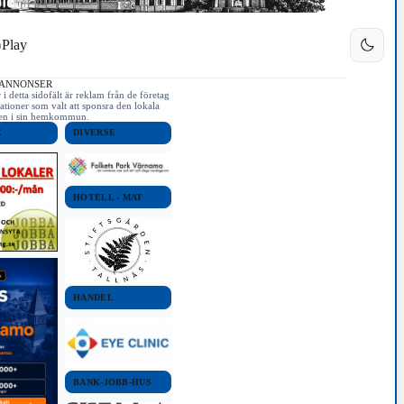
Play
 ANNONSER
i detta sidofält är reklam från de företag
ationer som valt att sponsra den lokala
iken i sin hemkommun.
E
DIVERSE
HOTELL - MAT
HANDEL
BANK-JOBB-HUS