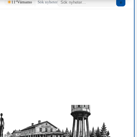
11°
Värnamo
Sök nyheter
⌕