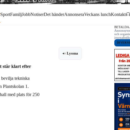
r
Sport
Familj
Jobb
Notiser
Det händer
Annonsera
Veckans lunch
Kontakt
BETALDA
Annonsytor 
och organis
journalist
DIVERS
Lyssna
står klart efter
bevilja tekniska
n Plantskolan 1
.
hall med plats för 250