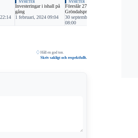
NYHETER
NYHETER
Investeringar i ishall på
Föreslår 27 miljoner till
gång
Gröndalsprojektet
 22:14
1 februari, 2024 09:04
30 september, 2022
08:00
♢
Håll en god ton.
Skriv sakligt och respektfullt.