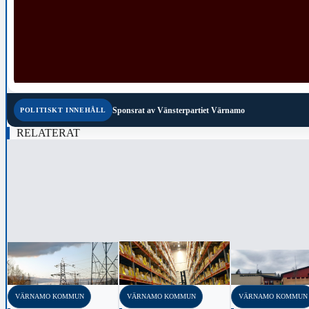
Sponsrat av
Vänsterpartiet Värnamo
POLITISKT INNEHÅLL
RELATERAT
‹
VÄRNAMO KOMMUN
VÄRNAMO KOMMUN
VÄRNAMO KOMMUN