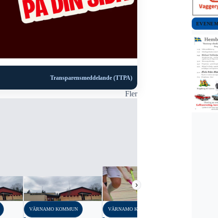
EVENE
Transparensmeddelande (TTPA)
Fler
VÄRNAMO K
NYHETER
Bygglov fö
Trälleborgs
7 juli, 2022
›
VÄRNAMO KOMMUN
VÄRNAMO KOMMUN