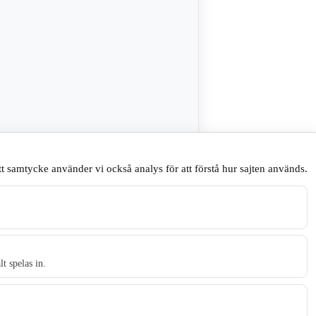
sare till nästa gång jag skriver en
t samtycke använder vi också analys för att förstå hur sajten används.
.
t spelas in.
t tidningen Skillingaryd.nu och 2010 lanserades Värnamo.nu. Från apr
Gnosjö, Värnamo och Vaggeryds kommun.
Kontakta oss
.