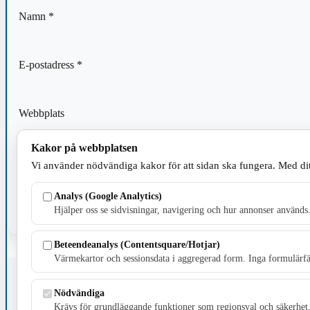
Namn
*
E-postadress
*
Webbplats
Kakor på webbplatsen
Spara mitt namn, min e-postadress och webbplats i denna webblä
Vi använder nödvändiga kakor för att sidan ska fungera. Med dit
kommentar.
Analys (Google Analytics)
Hjälper oss se sidvisningar, navigering och hur annonser används
Beteendeanalys (Contentsquare/Hotjar)
Värmekartor och sessionsdata i aggregerad form. Inga formulärfäl
Fristående webbtidningsföretag grundat 1991 som sedan 2002 ger u
Nödvändiga
Krävs för grundläggande funktioner som regionsval och säkerhet