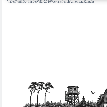
Väder
Trafik
Det händer
Valår 2026
Veckans lunch
Annonsera
Kontakt