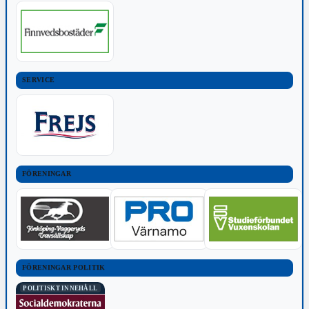
SERVICE
FÖRENINGAR
FÖRENINGAR POLITIK
POLITISKT INNEHÅLL