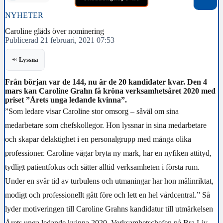
NYHETER
Caroline gläds över nominering
Publicerad 21 februari, 2021 07:53
Lyssna
Från början var de 144, nu är de 20 kandidater kvar. Den 4
mars kan Caroline Grahn få kröna verksamhetsåret 2020 med
priset ”Årets unga ledande kvinna”.
”Som ledare visar Caroline stor omsorg – såväl om sina
medarbetare som chefskollegor. Hon lyssnar in sina medarbetare
och skapar delaktighet i en personalgrupp med många olika
professioner. Caroline vågar bryta ny mark, har en nyfiken attityd,
tydligt patientfokus och sätter alltid verksamheten i första rum.
Under en svår tid av turbulens och utmaningar har hon målinriktat,
modigt och professionellt gått före och lett en hel vårdcentral.” Så
lyder motiveringen till Caroline Grahns kandidatur till utmärkelsen
Årets unga ledande kvinna 2020. Verksamhetschefen på Bra Liv