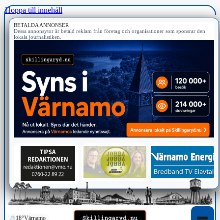
Hoppa till innehåll
BETALDA ANNONSER
Dessa annonsytor är betald reklam från företag och organisationer som sponsrar den
lokala journalistiken.
18°
Värnamo