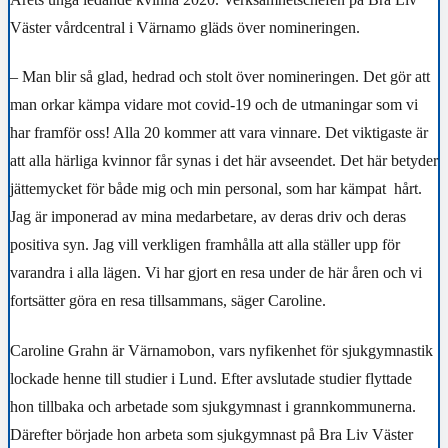
Väster vårdcentral i Värnamo gläds över nomineringen.
– Man blir så glad, hedrad och stolt över nomineringen. Det gör att
man orkar kämpa vidare mot covid-19 och de utmaningar som vi
har framför oss! Alla 20 kommer att vara vinnare. Det viktigaste är
att alla härliga kvinnor får synas i det här avseendet. Det här betyder
jättemycket för både mig och min personal, som har kämpat
hårt.
Jag är imponerad av mina medarbetare, av deras driv och deras
positiva syn. Jag vill verkligen framhålla att alla ställer upp för
varandra i alla lägen. Vi har gjort en resa under de här åren och vi
fortsätter göra en resa tillsammans, säger Caroline.
Caroline Grahn är Värnamobon, vars nyfikenhet för sjukgymnastik
lockade henne till studier i Lund. Efter avslutade studier flyttade
hon tillbaka och arbetade som sjukgymnast i grannkommunerna.
Därefter började hon arbeta som sjukgymnast på Bra Liv Väster