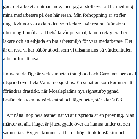
göra det arbetet är utmanande, men jag är stolt över att ha med mig
mina medarbetare på den här resan.
Min förhoppning är att fler
unga kvinnor ska axla rollen som ledare i vår region. Vår stora
utmaning framåt är att behålla vår personal, kunna rekrytera fler
läkare och att erbjuda en bra arbetsmiljö för våra medarbetare. Det
är en resa vi har påbörjat och som vi tillsammans på vårdcentralen
arbetar för att lösa.
I nuvarande läge är verksamheten trångbodd och Carolines personal
utspridd över hela Värnamo sjukhus. En situation som kommer att
förändras drastiskt, när Mossleplatåns nya signaturbyggnad,
bestående av en ny vårdcentral och lägenheter, står klar 2023.
– Att hålla ihop hela teamet när vi är utspridda är en prövning. Man
märker att alla i laget är jättetaggade över att hamna under ett och
samma tak. Bygget kommer att ha en hög attraktionsfaktor och