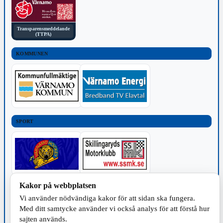
Transparensmeddelande
(TTPA)
KOMMUNEN
SPORT
Kakor på webbplatsen
TILLVERKNING
Vi använder nödvändiga kakor för att sidan ska fungera.
Med ditt samtycke använder vi också analys för att förstå hur
sajten används.