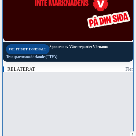
Sponsrat av
Vänsterpartiet Värnamo
POLITISKT INNEHÅLL
Transparensmeddelande (TTPA)
RELATERAT
Fler
›