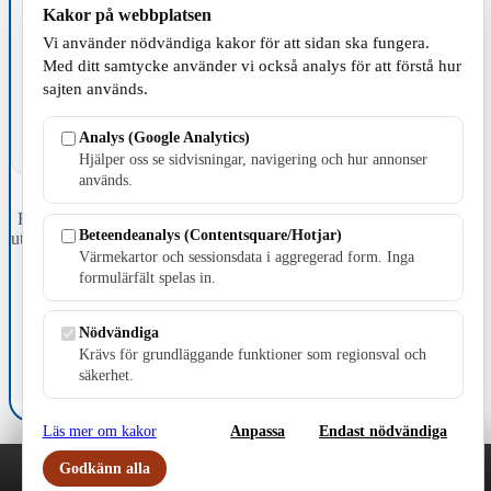
Kakor på webbplatsen
TILLVERKNING
Vi använder nödvändiga kakor för att sidan ska fungera.
Med ditt samtycke använder vi också analys för att förstå hur
sajten används.
Analys (Google Analytics)
Hjälper oss se sidvisningar, navigering och hur annonser
används.
Fristående webbtidningsföretag grundat 1991 som sedan 2002 ger
Beteendeanalys (Contentsquare/Hotjar)
ut tidningen Skillingaryd.nu och 2010 lanserades Värnamo.nu. Från
Värmekartor och sessionsdata i aggregerad form. Inga
april 2026 omfattar Skillingaryd.nu tre kommuner: Gnosjö,
Värnamo och Vaggeryds kommun.
formulärfält spelas in.
Kontakta oss
Nödvändiga
E-post: redaktionen@skillingaryd.nu
Postadress: Gisslaköp 1, 568 92 Skillingaryd
Krävs för grundläggande funktioner som regionsval och
säkerhet.
Kakinställningar
Läs mer om kakor
Anpassa
Endast nödvändiga
Godkänn alla
Play