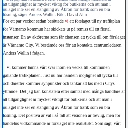
att tillgänglighet är mycket viktig för butikerna och att man i
nuläget inte ser en stängning av Åbron för trafik som en bra
lösning, säger Anders Wallin. Bild: David Alin
För ett par veckor sedan berättade
vi
att förslaget till ny trafikplan
för Värnamo kommun har skickats ut på remiss till ett flertal
instanser. En av aktörerna som får chansen att tycka till om förslaget
är Värnamo City. Vi bestämde oss för att kontakta centrumledaren
Anders Wallin i frågan.
– Vi kommer lämna vårt svar inom en vecka till kommunen
gällande trafikplanen. Just nu har handeln möjlighet att tycka till
och därefter kommer synpunkter och tankar att tas med i Citys
yttrande. Det jag kan konstatera efter samtal med många handlare är
att tillgänglighet är mycket viktigt för butikerna och att man i
nuläget inte ser en stängning av Åbron för trafik som en bra
lösning. Det positiva är väl i så fall att visionen är trevlig, men för
handelns vidkommande är förslaget inte realistiskt. Som sagt, vårt