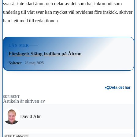
svar är inte klart ännu och delar av det som har inkommit som
underlag till vårt svar kan mycket väl revideras före inskick, skriver
han i ett mejl till redaktionen.
LÄS MER
Förslaget: Stäng trafiken på Åbron
Nyheter
23 maj 2025
Dela det här
SKRIBENT
Artikeln är skriven av
David Alin
BETALD ANNONS