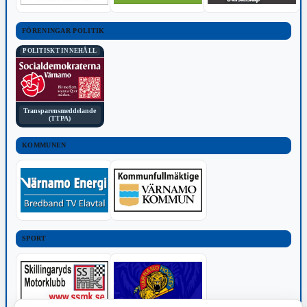
FÖRENINGAR POLITIK
POLITISKT INNEHÅLL
Transparensmeddelande
(TTPA)
KOMMUNEN
SPORT