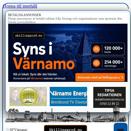
Hoppa till innehåll
BETALDA ANNONSER
Dessa annonsytor är betald reklam från företag och organisationer som sponsrar den
lokala journalistiken.
18°
Värnamo