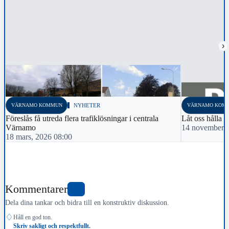
›
VÄRNAMO KOMMUN
NYHETER
VÄRNAMO KOM
Föreslås få utreda flera trafiklösningar i centrala
Låt oss hålla o
Värnamo
14 november, 
18 mars, 2026 08:00
Kommentarer
0
Dela dina tankar och bidra till en konstruktiv diskussion.
♢
Håll en god ton.
Skriv sakligt och respektfullt.