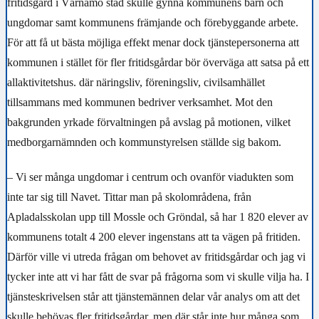
fritidsgård i Värnamo stad skulle gynna kommunens barn och
ungdomar samt kommunens främjande och förebyggande arbete.
För att få ut bästa möjliga effekt menar dock tjänstepersonerna att
kommunen i stället för fler fritidsgårdar bör överväga att satsa på ett
allaktivitetshus. där näringsliv, föreningsliv, civilsamhället
tillsammans med kommunen bedriver verksamhet. Mot den
bakgrunden yrkade förvaltningen på avslag på motionen, vilket
medborgarnämnden och kommunstyrelsen ställde sig bakom.
– Vi ser många ungdomar i centrum och ovanför viadukten som
inte tar sig till Navet. Tittar man på skolområdena, från
Apladalsskolan upp till Mossle och Gröndal, så har 1 820 elever av
kommunens totalt 4 200 elever ingenstans att ta vägen på fritiden.
Därför ville vi utreda frågan om behovet av fritidsgårdar och jag vi
tycker inte att vi har fått de svar på frågorna som vi skulle vilja ha. I
tjänsteskrivelsen står att tjänstemännen delar vår analys om att det
skulle behövas fler fritidsgårdar, men där står inte hur många som