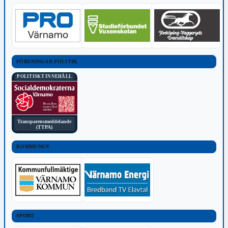
FÖRENINGAR POLITIK
POLITISKT INNEHÅLL
Transparensmeddelande
(TTPA)
KOMMUNEN
SPORT