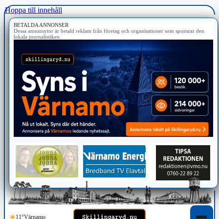
Hoppa till innehåll
BETALDA ANNONSER
Dessa annonsytor är betald reklam från företag och organisationer som sponsrar den
lokala journalistiken.
11°
Värnamo