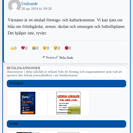
Undrande
28 apr 2024 kl. 09:20
Värnamo är en uttalad företags- och kulturkommun. Vi kan tjata oss
blåa om fritidsgårdar, arenor, skolan och omsorgen och fotbollsplaner.
Det hjälper inte, tyvärr.
0
0
0
0
0
0
↶ Svara
Dela länk
BETALDA ANNONSER
Annonsytor i detta sidofält är reklam från de företag och organisationer som valt att
sponsra den lokala journalistiken i sin hemkommun.
DIVERSE
JOBB