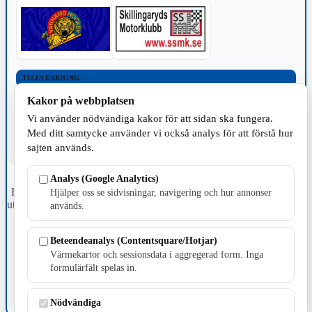
TILLVERKNING
Kakor på webbplatsen
Vi använder nödvändiga kakor för att sidan ska fungera.
Med ditt samtycke använder vi också analys för att förstå hur
sajten används.
Analys (Google Analytics)
Fristående webbtidningsföretag grundat 1991 som sedan 2002 ger
Hjälper oss se sidvisningar, navigering och hur annonser
ut tidningen Skillingaryd.nu och 2010 lanserades Värnamo.nu. Från
används.
april 2026 omfattar Skillingaryd.nu tre kommuner: Gnosjö,
Värnamo och Vaggeryds kommun.
Beteendeanalys (Contentsquare/Hotjar)
Kontakta oss
Värmekartor och sessionsdata i aggregerad form. Inga
E-post: redaktionen@skillingaryd.nu
formulärfält spelas in.
Postadress: Gisslaköp 1, 568 92 Skillingaryd
Kakinställningar
Nödvändiga