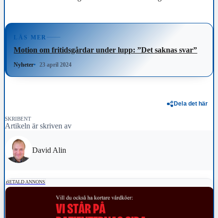
LÄS MER
Motion om fritidsgårdar under lupp: ”Det saknas svar”
Nyheter
23 april 2024
Dela det här
SKRIBENT
Artikeln är skriven av
David Alin
BETALD ANNONS