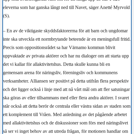
eleverna som har ganska långt ned till Navet, säger Anetté Myrvold
(S).
– En av de viktigaste skyddsfaktorerrna för att barn och ungdomar
inte ska utveckla ett normbrytande beteende är en meningsfull fritid.
Precis som oppositionsrådet sa har Värnamo kommun blivit
uppvaktade av privata aktörer och har nu dialoger om att starta upp
det vi kallar för allaktivitetshus. Detta skulle kunna bli en
gemensam arena för näringsliv, föreningsliv och kommunens
verksamheter. Alliansen ser positivt på detta utifrån flera perspektiv
och det ligger också i linje med att nå vårt mål om att fler satsningar
ska göras av eller tillsammans med eller flera andra aktörer. I svaret
står också att detta berör de centrala eller västra sidan av staden som
ett komplement till Vråen. Med anledning av det pågående arbetet
med allaktivitetshus och de diskussioner som förs med näringslivet
så ser vi inget behov av att utreda frågan, för motionen handlar om