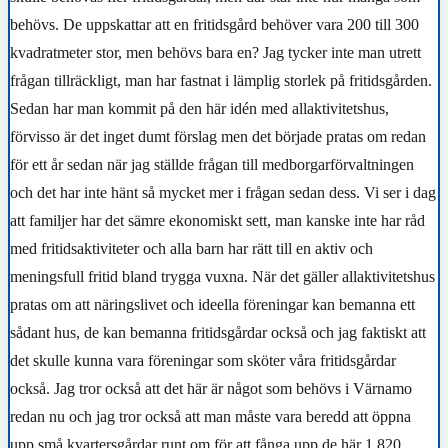
behövs. De uppskattar att en fritidsgård behöver vara 200 till 300
kvadratmeter stor, men behövs bara en? Jag tycker inte man utrett
frågan tillräckligt, man har fastnat i lämplig storlek på fritidsgården.
Sedan har man kommit på den här idén med allaktivitetshus,
förvisso är det inget dumt förslag men det började pratas om redan
för ett år sedan när jag ställde frågan till medborgarförvaltningen
och det har inte hänt så mycket mer i frågan sedan dess. Vi ser i dag
att familjer har det sämre ekonomiskt sett, man kanske inte har råd
med fritidsaktiviteter och alla barn har rätt till en aktiv och
meningsfull fritid bland trygga vuxna. När det gäller allaktivitetshus
pratas om att näringslivet och ideella föreningar kan bemanna ett
sådant hus, de kan bemanna fritidsgårdar också och jag faktiskt att
det skulle kunna vara föreningar som sköter våra fritidsgårdar
också. Jag tror också att det här är något som behövs i Värnamo
redan nu och jag tror också att man måste vara beredd att öppna
upp små kvartersgårdar runt om för att fånga upp de här 1 820