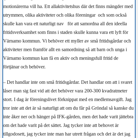
motionärerna vill ha. Ett allaktivitetshus där det finns mängder med
utrymmen, olika aktiviteter och olika föreningar
och som också
skulle kan vara ett naturligt nav
för att samordna all den ideella
fritidsverksamhet som finns i staden skulle kunna vara ett lyft för
Värnamo kommun. Vi behöver ett myller av små fritidsgårdar och
aktiviteter men framför allt en samordning så att barn och unga i
Värnamo kommun kan få en aktiv och meningsfull fritid de
förtjänar och behöver.
– Det handlar inte om små fritidsgårdar. Det handlar om att i svaret
låser man sig fast vid att det behöver vara 200-300 kvadratmeter
stort. I dag är föreningslivet förknippat med en medlemsavgift. Jag
tror inte att det är så naturligt att om du får på Gröndal så kanske du
inte åker ner och hänger på IFK-gården, men det hade varit jättebra
om det hade varit på det sättet. Jag tycker inte att behovet är
tillgodosett, jag tycker inte man har utrett frågan och det är det jag