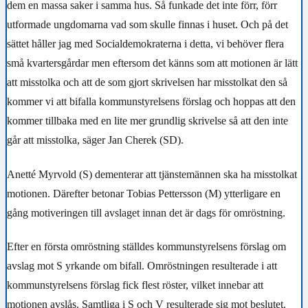
dem en massa saker i samma hus. Så funkade det inte förr, förr
utformade ungdomarna vad som skulle finnas i huset. Och på det
sättet håller jag med Socialdemokraterna i detta, vi behöver flera
små kvartersgårdar men eftersom det känns som att motionen är lätt
att misstolka och att de som gjort skrivelsen har misstolkat den så
kommer vi att bifalla kommunstyrelsens förslag och hoppas att den
kommer tillbaka med en lite mer grundlig skrivelse så att den inte
går att misstolka, säger Jan Cherek (SD).
Anetté Myrvold (S) dementerar att tjänstemännen ska ha misstolkat
motionen.
Därefter betonar Tobias Pettersson (M) ytterligare en
gång motiveringen till avslaget innan det är dags för omröstning.
Efter en första omröstning ställdes kommunstyrelsens förslag om
avslag mot S yrkande om bifall. Omröstningen resulterade i att
kommunstyrelsens förslag fick flest röster, vilket innebar att
motionen avslås. Samtliga i S och V resulterade sig mot beslutet.