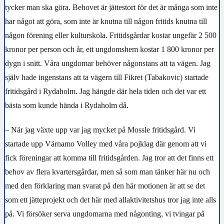
tycker man ska göra. Behovet är jättestort för det är många som inte
har något att göra, som inte är knutna till någon fritids knutna till
någon förening eller kulturskola. Fritidsgårdar kostar ungefär 2 500
kronor per person och år, ett ungdomshem kostar 1 800 kronor per
dygn i snitt. Våra ungdomar behöver någonstans att ta vägen. Jag
själv hade ingenstans att ta vägern till Fikret (Tabakovic) startade
fritidsgård i Rydaholm. Jag hängde där hela tiden och det var ett
bästa som kunde hända i Rydaholm då.
– När jag växte upp var jag mycket på Mossle fritidsgård. Vi
startade upp Värnamo Volley med våra pojklag där genom att vi
fick föreningar att komma till fritidsgården. Jag tror att det finns ett
behov av flera kvartersgårdar, men så som man tänker här nu och
med den förklaring man svarat på den här motionen är att se det
som ett jätteprojekt och det här med allaktivitetshus tror jag inte alls
på. Vi försöker serva ungdomarna med någonting, vi tvingar på