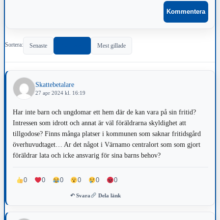
Sortera:
Senaste
Populärast
Mest gillade
Skattebetalare
27 apr 2024 kl. 16:19
Har inte barn och ungdomar ett hem där de kan vara på sin fritid?
Intressen som idrott och annat är väl föräldrarna skyldighet att
tillgodose? Finns många platser i kommunen som saknar fritidsgård
överhuvudtaget… Ar det något i Värnamo centralort som som gjort
föräldrar lata och icke ansvarig för sina barns behov?
0
0
0
0
0
0
↶ Svara
Dela länk