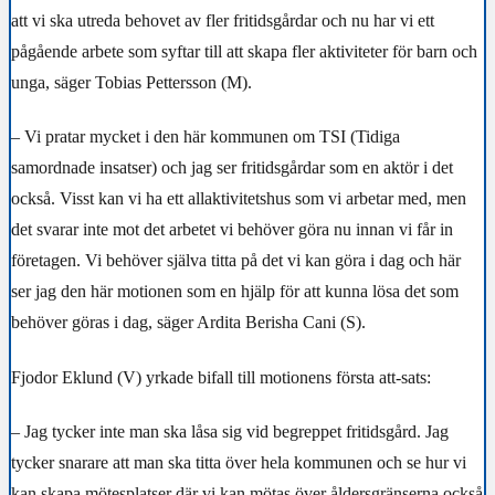
att vi ska utreda behovet av fler fritidsgårdar och nu har vi ett
pågående arbete som syftar till att skapa fler aktiviteter för barn och
unga, säger Tobias Pettersson (M).
– Vi pratar mycket i den här kommunen om TSI (Tidiga
samordnade insatser) och jag ser fritidsgårdar som en aktör i det
också. Visst kan vi ha ett allaktivitetshus som vi arbetar med, men
det svarar inte mot det arbetet vi behöver göra nu innan vi får in
företagen. Vi behöver själva titta på det vi kan göra i dag och här
ser jag den här motionen som en hjälp för att kunna lösa det som
behöver göras i dag, säger Ardita Berisha Cani (S).
Fjodor Eklund (V) yrkade bifall till motionens första att-sats:
– Jag tycker inte man ska låsa sig vid begreppet fritidsgård. Jag
tycker snarare att man ska titta över hela kommunen och se hur vi
kan skapa mötesplatser där vi kan mötas över åldersgränserna också