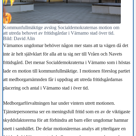
Kommunfullmäktige avslog Socialdemokraternas motion om
att utreda behovet av fritidsgårdar i Värnamo stad över tid.
Bild: David Alin
Värnamos ungdomar behöver någon mer stans att ta vägen då det
inte är helt självklart för alla att ta sig ner till Vråen och Navets
fritidsgård. Det menar Socialdemokraterna i Värnamo som i höstas
lade en motion till kommunfullmäktige. I motionen föreslog partiet
att medborgarnämnden får i uppdrag att utreda fritidsgårdarnas
placering och antal i Värnamo stad i över tid.
Medborgarförvaltningen har under vintern utrett motionen.
Tjänstepersonerna ser en meningsfull fritid som en av de viktigaste
skyddsfaktorerna för att förhindra att barn eller ungdomar hamnar
snett i samhället. De delar motionärernas analys att ytterligare en