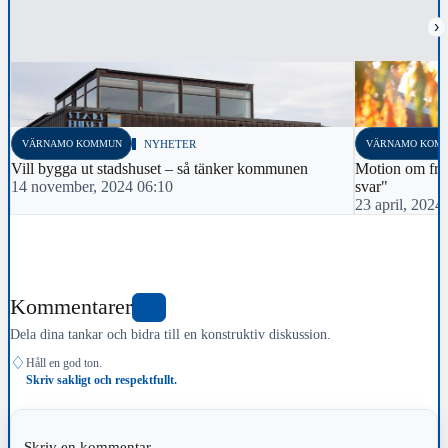
›
VÄRNAMO KOMMUN
NYHETER
VÄRNAMO KOM
Vill bygga ut stadshuset – så tänker kommunen
Motion om frit
14 november, 2024 06:10
svar"
23 april, 2024
Kommentarer
2
Dela dina tankar och bidra till en konstruktiv diskussion.
♢
Håll en god ton.
Skriv sakligt och respektfullt.
Skriv en kommentar