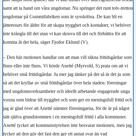
samt att ta hand om våra ungdomar. Nu springer det runt tolv-tretton
ungdomar på Gummifabriken som är sysslolösa. De kan bli en
jätteresurs för äldre för att skapa trygghet och kontakter, vi behöver
inte krångla till det utan vi kan skruva till det och förbättra för att
komma åt det hela, säger Fjodor Eklund (V).
– Den här motionen handlar om att man vill räkna fritidsgårdar som
finns eller inte finns. Vi hörde Anetté (Myrvold, S) prata om att vi
behöver små fritidsgårdar. Ju mer jag tänker på det så är det ju som
så att det kryllar av små fritidsgårdar över hela staden: föreningar
med ungdomsverksamheter och ideellt arbetande engagerade unga
vuxna som bidrar till trygghet och som ger en meningsfull fritid och
jag är glad över att Anetté nämner föreningarna, för de är på något
sätt själva grundstommen i en meningsfull fritid i alla kommuner.
Anetté tycker att kommunstyrelsen inte besvarar motionen, men jag
tycker att den gör det fast den ger ett annat svar än vad