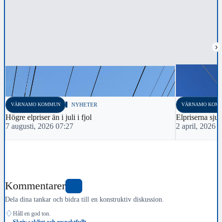
›
VÄRNAMO KOMMUN
NYHETER
VÄRNAMO KOM
Högre elpriser än i juli i fjol
Elpriserna sju
7 augusti, 2026 07:27
2 april, 2026 
Kommentarer
0
Dela dina tankar och bidra till en konstruktiv diskussion.
♢
Håll en god ton.
Skriv sakligt och respektfullt.