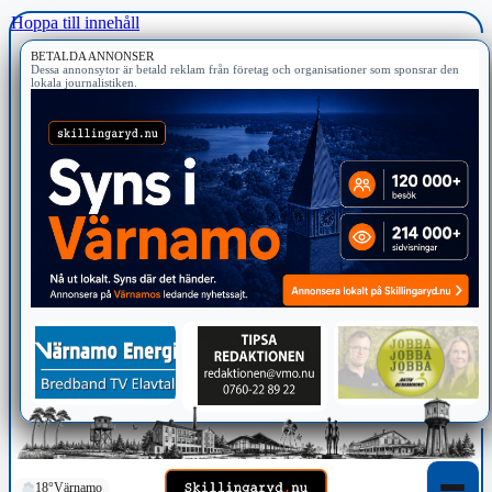
Hoppa till innehåll
BETALDA ANNONSER
Dessa annonsytor är betald reklam från företag och organisationer som sponsrar den
lokala journalistiken.
18°
Värnamo