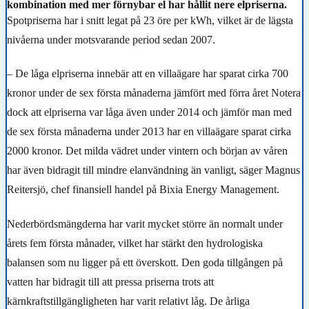
kombination med mer förnybar el har hållit nere elpriserna.
Spotpriserna har i snitt legat på 23 öre per kWh, vilket är de lägsta
nivåerna under motsvarande period sedan 2007.
– De låga elpriserna innebär att en villaägare har sparat cirka 700
kronor under de sex första månaderna jämfört med förra året Notera
dock att elpriserna var låga även under 2014 och jämför man med
de sex första månaderna under 2013 har en villaägare sparat cirka
2000 kronor. Det milda vädret under vintern och början av våren
har även bidragit till mindre elanvändning än vanligt, säger Magnus
Reitersjö, chef finansiell handel på Bixia Energy Management.
Nederbördsmängderna har varit mycket större än normalt under
årets fem första månader, vilket har stärkt den hydrologiska
balansen som nu ligger på ett överskott. Den goda tillgången på
vatten har bidragit till att pressa priserna trots att
kärnkraftstillgängligheten har varit relativt låg. De årliga