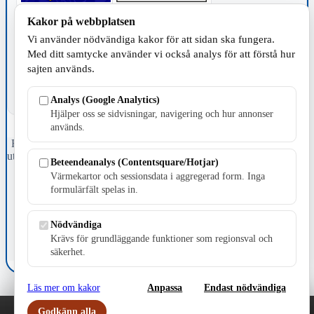
Kakor på webbplatsen
TILLVERKNING
Vi använder nödvändiga kakor för att sidan ska fungera.
Med ditt samtycke använder vi också analys för att förstå hur
sajten används.
Analys (Google Analytics)
Hjälper oss se sidvisningar, navigering och hur annonser
används.
Fristående webbtidningsföretag grundat 1991 som sedan 2002 ger
ut tidningen Skillingaryd.nu och 2010 lanserades Värnamo.nu. Från
Beteendeanalys (Contentsquare/Hotjar)
april 2026 omfattar Skillingaryd.nu tre kommuner: Gnosjö,
Värmekartor och sessionsdata i aggregerad form. Inga
Värnamo och Vaggeryds kommun.
formulärfält spelas in.
Kontakta oss
E-post: redaktionen@skillingaryd.nu
Nödvändiga
Postadress: Gisslaköp 1, 568 92 Skillingaryd
Krävs för grundläggande funktioner som regionsval och
säkerhet.
Kakinställningar
Läs mer om kakor
Anpassa
Endast nödvändiga
Godkänn alla