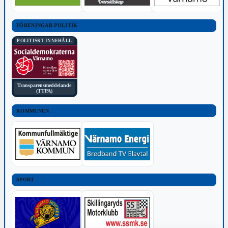
FÖRENINGAR POLITIK
POLITISKT INNEHÅLL
Transparensmeddelande
(TTPA)
KOMMUNEN
SPORT