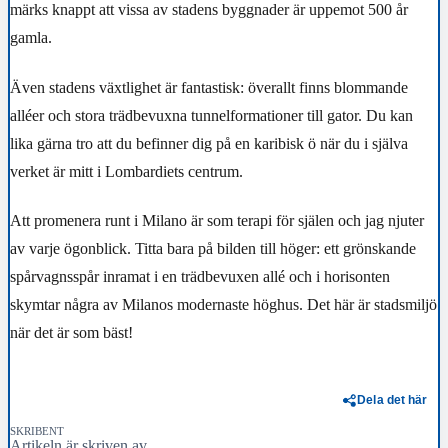
märks knappt att vissa av stadens byggnader är uppemot 500 år
gamla.
Även stadens växtlighet är fantastisk: överallt finns blommande
alléer och stora trädbevuxna tunnelformationer till gator. Du kan
lika gärna tro att du befinner dig på en karibisk ö när du i själva
verket är mitt i Lombardiets centrum.
Att promenera runt i Milano är som terapi för själen och jag njuter
av varje ögonblick. Titta bara på bilden till höger: ett grönskande
spårvagnsspår inramat i en trädbevuxen allé och i horisonten
skymtar några av Milanos modernaste höghus. Det här är stadsmiljö
när det är som bäst!
Dela det här
SKRIBENT
Artikeln är skriven av