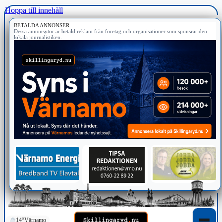
Hoppa till innehåll
BETALDA ANNONSER
Dessa annonsytor är betald reklam från företag och organisationer som sponsrar den
lokala journalistiken.
14°
Värnamo