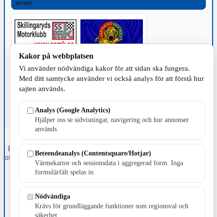
SPORT
Kakor på webbplatsen
Vi använder nödvändiga kakor för att sidan ska fungera.
TILLVERKNING
Med ditt samtycke använder vi också analys för att förstå hur
sajten används.
Analys (Google Analytics)
Hjälper oss se sidvisningar, navigering och hur annonser
används.
Fristående webbtidningsföretag grundat 1991 som sedan 2002 ger
Beteendeanalys (Contentsquare/Hotjar)
ut tidningen Skillingaryd.nu och 2010 lanserades Värnamo.nu. Från
Värmekartor och sessionsdata i aggregerad form. Inga
april 2026 omfattar Skillingaryd.nu tre kommuner: Gnosjö,
formulärfält spelas in.
Värnamo och Vaggeryds kommun.
Kontakta oss
Nödvändiga
E-post: redaktionen@skillingaryd.nu
Krävs för grundläggande funktioner som regionsval och
Postadress: Gisslaköp 1, 568 92 Skillingaryd
säkerhet.