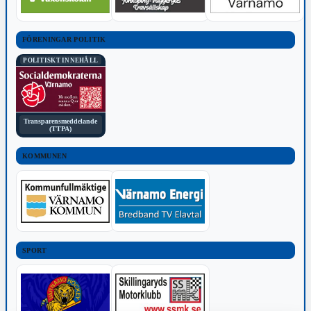
FÖRENINGAR POLITIK
POLITISKT INNEHÅLL
Transparensmeddelande
(TTPA)
KOMMUNEN
SPORT