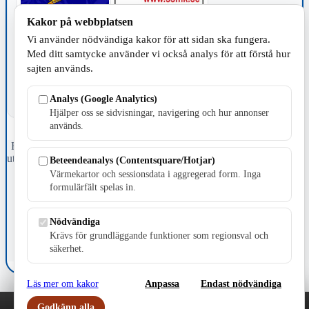
Kakor på webbplatsen
TILLVERKNING
Vi använder nödvändiga kakor för att sidan ska fungera.
Med ditt samtycke använder vi också analys för att förstå hur
sajten används.
Analys (Google Analytics)
Hjälper oss se sidvisningar, navigering och hur annonser
används.
Fristående webbtidningsföretag grundat 1991 som sedan 2002 ger
ut tidningen Skillingaryd.nu och 2010 lanserades Värnamo.nu. Från
Beteendeanalys (Contentsquare/Hotjar)
april 2026 omfattar Skillingaryd.nu tre kommuner: Gnosjö,
Värmekartor och sessionsdata i aggregerad form. Inga
Värnamo och Vaggeryds kommun.
formulärfält spelas in.
Kontakta oss
E-post: redaktionen@skillingaryd.nu
Nödvändiga
Postadress: Gisslaköp 1, 568 92 Skillingaryd
Krävs för grundläggande funktioner som regionsval och
säkerhet.
Kakinställningar
Läs mer om kakor
Anpassa
Endast nödvändiga
Godkänn alla