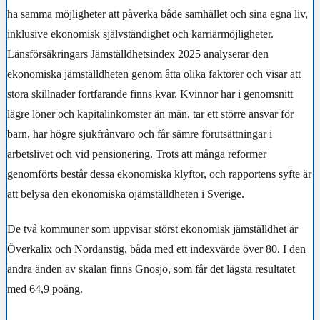
ha samma möjligheter att påverka både samhället och sina egna liv,
inklusive ekonomisk självständighet och karriärmöjligheter.
Länsförsäkringars Jämställdhetsindex 2025 analyserar den
ekonomiska jämställdheten genom åtta olika faktorer och visar att
stora skillnader fortfarande finns kvar. Kvinnor har i genomsnitt
lägre löner och kapitalinkomster än män, tar ett större ansvar för
barn, har högre sjukfrånvaro och får sämre förutsättningar i
arbetslivet och vid pensionering. Trots att många reformer
genomförts består dessa ekonomiska klyftor, och rapportens syfte är
att belysa den ekonomiska ojämställdheten i Sverige.
De två kommuner som uppvisar störst ekonomisk jämställdhet är
Överkalix och Nordanstig, båda med ett indexvärde över 80. I den
andra änden av skalan finns Gnosjö, som får det lägsta resultatet
med 64,9 poäng.