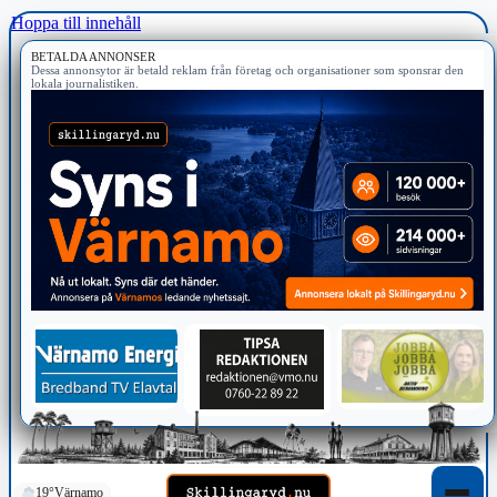
Hoppa till innehåll
BETALDA ANNONSER
Dessa annonsytor är betald reklam från företag och organisationer som sponsrar den
lokala journalistiken.
19°
Värnamo