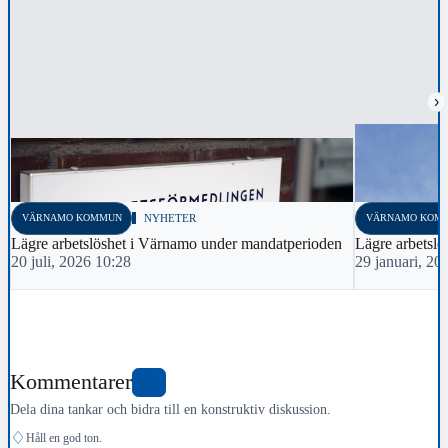
›
VÄRNAMO KOMMUN
NYHETER
VÄRNAMO KOM
Lägre arbetslöshet i Värnamo under mandatperioden
Lägre arbetslö
20 juli, 2026 10:28
29 januari, 20
Kommentarer
0
Dela dina tankar och bidra till en konstruktiv diskussion.
♢
Håll en god ton.