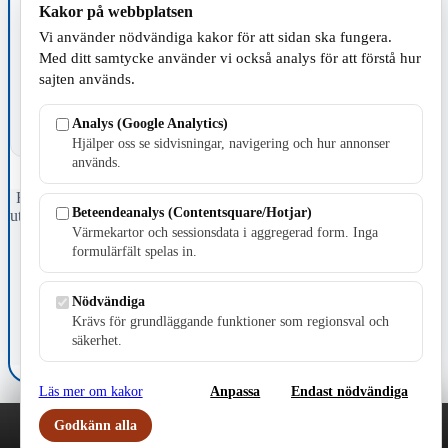
Kakor på webbplatsen
TILLVERKNING
Vi använder nödvändiga kakor för att sidan ska fungera.
Med ditt samtycke använder vi också analys för att förstå hur
sajten används.
Analys (Google Analytics)
Hjälper oss se sidvisningar, navigering och hur annonser
används.
Fristående webbtidningsföretag grundat 1991 som sedan 2002 ger
Beteendeanalys (Contentsquare/Hotjar)
ut tidningen Skillingaryd.nu och 2010 lanserades Värnamo.nu. Från
Värmekartor och sessionsdata i aggregerad form. Inga
april 2026 omfattar Skillingaryd.nu tre kommuner: Gnosjö,
Värnamo och Vaggeryds kommun.
formulärfält spelas in.
Kontakta oss
Nödvändiga
E-post: redaktionen@skillingaryd.nu
Postadress: Gisslaköp 1, 568 92 Skillingaryd
Krävs för grundläggande funktioner som regionsval och
säkerhet.
Kakinställningar
Läs mer om kakor
Anpassa
Endast nödvändiga
Godkänn alla
Play