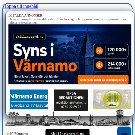
Hoppa till innehåll
BETALDA ANNONSER
Dessa annonsytor är betald reklam från företag och organisationer som sponsrar den
lokala journalistiken.
10°
Värnamo