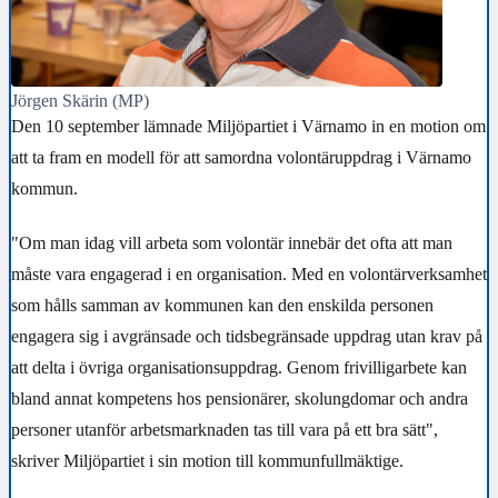
Jörgen Skärin (MP)
Den 10 september lämnade Miljöpartiet i Värnamo in en motion om
att ta fram en modell för att samordna volontäruppdrag i Värnamo
kommun.
"Om man idag vill arbeta som volontär innebär det ofta att man
måste vara engagerad i en organisation. Med en volontärverksamhet
som hålls samman av kommunen kan den enskilda personen
engagera sig i avgränsade och tidsbegränsade uppdrag utan krav på
att delta i övriga organisationsuppdrag. Genom frivilligarbete kan
bland annat kompetens hos pensionärer, skolungdomar och andra
personer utanför arbetsmarknaden tas till vara på ett bra sätt",
skriver Miljöpartiet i sin motion till kommunfullmäktige.