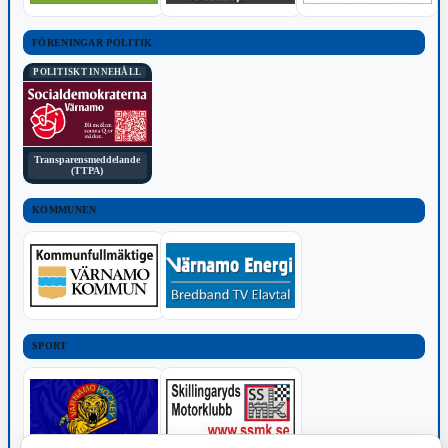
FÖRENINGAR POLITIK
POLITISKT INNEHÅLL
Transparensmeddelande
(TTPA)
KOMMUNEN
SPORT