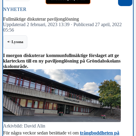
NYHETER
Fullmäktige diskuterar paviljonglösning
Uppdaterad 2 februari, 2023 13:39
·
Publicerad 27 april, 2022
05:56
Lyssna
I morgon diskuterar kommunfullmäktige förslaget att ge
klartecken till en ny paviljonglösning på Gröndalsskolans
skolområde.
Arkivbild: David Alin
För några veckor sedan berättade vi om
trångboddheten på