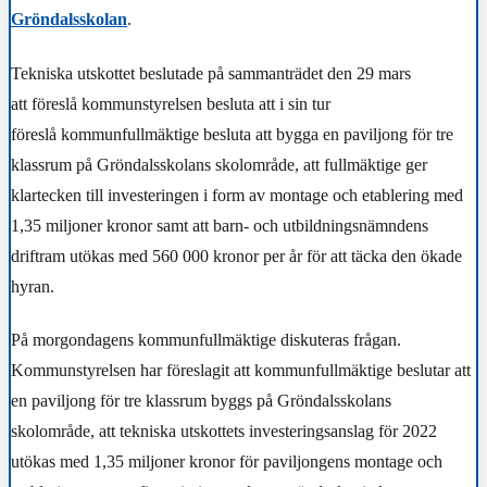
Gröndalsskolan
.
Tekniska utskottet beslutade på sammanträdet den 29 mars
att
föreslå kommunstyrelsen besluta att i sin tur
föreslå kommunfullmäktige besluta att bygga en paviljong för tre
klassrum på Gröndalsskolans skolområde,
att
fullmäktige ger
klartecken till investeringen i form av montage och etablering med
1,35 miljoner kronor samt
att barn- och utbildningsnämndens
driftram utökas med 560 000 kronor per år för att täcka den ökade
hyran.
På morgondagens kommunfullmäktige diskuteras frågan.
Kommunstyrelsen har föreslagit att kommunfullmäktige
beslutar att
en paviljong för tre klassrum byggs på Gröndalsskolans
skolområde,
att tekniska utskottets investeringsanslag för 2022
utökas med 1,35 miljoner kronor för paviljongens montage och