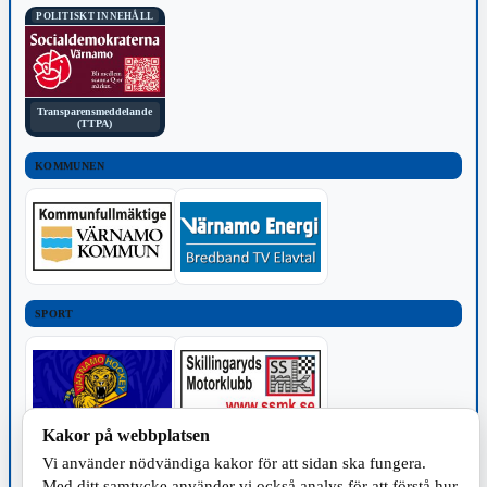
POLITISKT INNEHÅLL
Transparensmeddelande
(TTPA)
KOMMUNEN
SPORT
Kakor på webbplatsen
Vi använder nödvändiga kakor för att sidan ska fungera.
TILLVERKNING
Med ditt samtycke använder vi också analys för att förstå hur