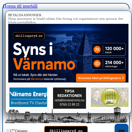
Hoppa till innehåll
BETALDA ANNONSER
Dessa annonsytor är betald reklam från företag och organisationer som sponsrar den
lokala journalistiken.
17°
Värnamo