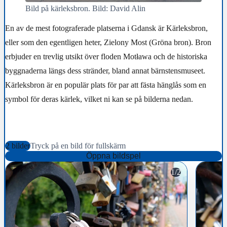
Bild på kärleksbron. Bild: David Alin
En av de mest fotograferade platserna i Gdansk är Kärleksbron,
eller som den egentligen heter, Zielony Most (Gröna bron).
Bron
erbjuder en trevlig utsikt över floden Motława och de historiska
byggnaderna längs dess stränder, bland annat bärnstensmuseet.
Kärleksbron är en populär plats för par att fästa hänglås som en
symbol för deras kärlek, vilket ni kan se på bilderna nedan.
2 bilder
Tryck på en bild för fullskärm
Öppna bildspel
1/2