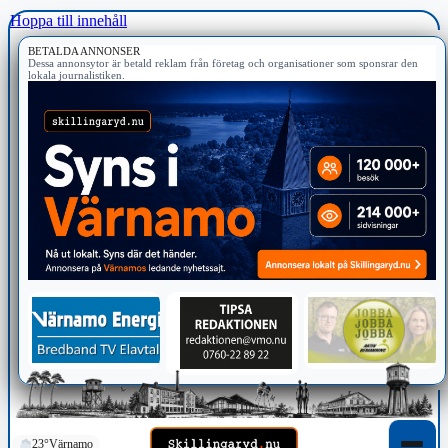
Hoppa till innehåll
BETALDA ANNONSER
Dessa annonsytor är betald reklam från företag och organisationer som sponsrar den
lokala journalistiken.
23°
Värnamo