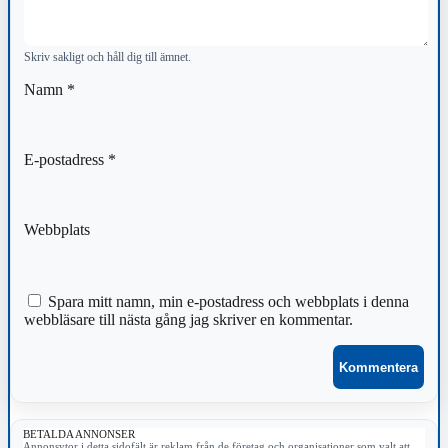
Skriv sakligt och håll dig till ämnet.
Namn
*
E-postadress
*
Webbplats
Spara mitt namn, min e-postadress och webbplats i denna
webbläsare till nästa gång jag skriver en kommentar.
BETALDA ANNONSER
Annonsytor i detta sidofält är reklam från de företag och organisationer som valt att