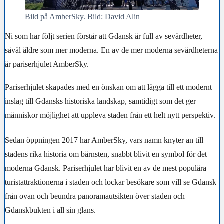
Bild på AmberSky. Bild: David Alin
Ni som har följt serien förstår att Gdansk är full av sevärdheter,
såväl äldre som mer moderna. En av de mer moderna sevärdheterna
är pariserhjulet AmberSky.
Pariserhjulet skapades med en önskan om att lägga till ett modernt
inslag till Gdansks historiska landskap, samtidigt som det ger
människor möjlighet att uppleva staden från ett helt nytt perspektiv.
Sedan öppningen 2017 har AmberSky, vars namn knyter an till
stadens rika historia om bärnsten, snabbt blivit en symbol för det
moderna Gdansk. Pariserhjulet har blivit en av de mest populära
turistattraktionerna i staden och lockar besökare som vill se Gdansk
från ovan och beundra panoramautsikten över staden och
Gdanskbukten i all sin glans.