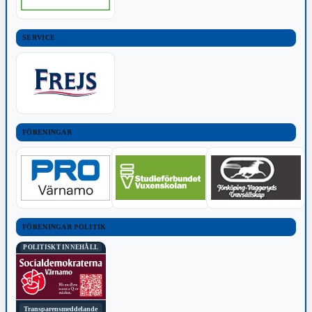
SERVICE
FÖRENINGAR
FÖRENINGAR POLITIK
POLITISKT INNEHÅLL
Transparensmeddelande