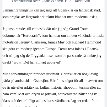
Översiktsbild över Gdansks hamn. Bild: David Alin
Sammanfattningsvis kan jag säga att Gdansk är en fantastisk stad,
som präglas av färgstark arkitektur blandat med moderna inslag.
Jag inspirerades till ett besök där när jag såg Grand Tours
dokumentär "Eurocrash", som handlar om att den välkända brittiska
motortrion Jeremy Clarksson, James May och Richard Hammond
ska göra en roadtrip igenom Europa. Deras resa inleds i Gdansk
och när jag såg de färgglada husen som de passerade så tänkte jag
direkt "wow! Det här vill jag uppleva!"
Mina förväntningar infriades tusenfalt. Gdansk är en högklassig
pärla på andra sidan Östersjön. Här finns något för alla, oavsett om
du är ute efter arkitektur, kultur, historia, shopping, turism eller att
bara vara. Mat och dryck är prisvärt, souvenirerna håller högsta
klass och det är billigt att besöka sevärdheter. Jag ser redan fram