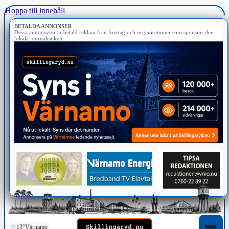
Hoppa till innehåll
BETALDA ANNONSER
Dessa annonsytor är betald reklam från företag och organisationer som sponsrar den
lokala journalistiken.
13°
Värnamo