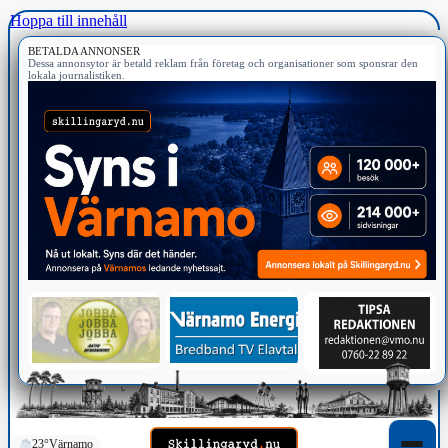
Hoppa till innehåll
BETALDA ANNONSER
Dessa annonsytor är betald reklam från företag och organisationer som sponsrar den
lokala journalistiken.
23°
Värnamo