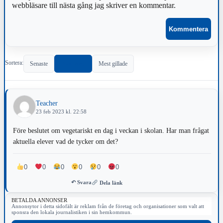
webbläsare till nästa gång jag skriver en kommentar.
Sortera:
Senaste
Populärast
Mest gillade
Teacher
23 feb 2023 kl. 22:58
Före beslutet om vegetariskt en dag i veckan i skolan. Har man frågat
aktuella elever vad de tycker om det?
0
0
0
0
0
0
↶ Svara
Dela länk
BETALDA ANNONSER
Annonsytor i detta sidofält är reklam från de företag och organisationer som valt att
sponsra den lokala journalistiken i sin hemkommun.