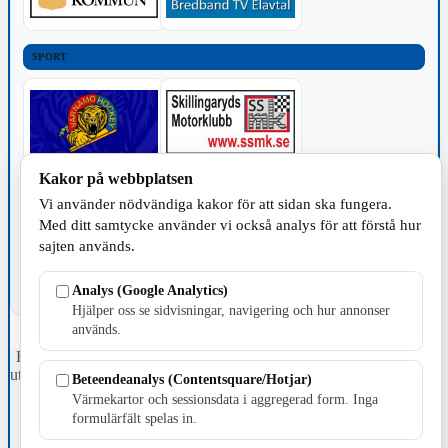
SPORT
Kakor på webbplatsen
TILLVERKNING
Vi använder nödvändiga kakor för att sidan ska fungera.
Med ditt samtycke använder vi också analys för att förstå hur
sajten används.
Analys (Google Analytics)
Hjälper oss se sidvisningar, navigering och hur annonser
används.
Fristående webbtidningsföretag grundat 1991 som sedan 2002 ger
ut tidningen Skillingaryd.nu och 2010 lanserades Värnamo.nu. Från
Beteendeanalys (Contentsquare/Hotjar)
april 2026 omfattar Skillingaryd.nu tre kommuner: Gnosjö,
Värmekartor och sessionsdata i aggregerad form. Inga
Värnamo och Vaggeryds kommun.
formulärfält spelas in.
Kontakta oss