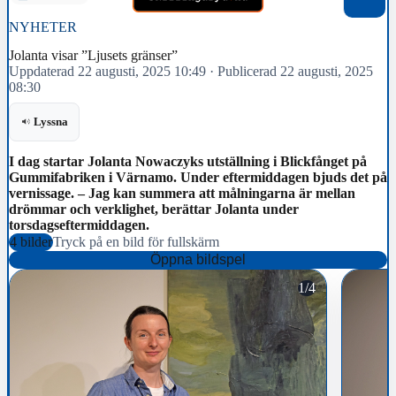
NYHETER
Jolanta visar ”Ljusets gränser”
Uppdaterad 22 augusti, 2025 10:49
·
Publicerad 22 augusti, 2025
08:30
Lyssna
I dag startar Jolanta Nowaczyks utställning i Blickfånget på
Gummifabriken i Värnamo. Under eftermiddagen bjuds det på
vernissage. – Jag kan summera att målningarna är mellan
drömmar och verklighet, berättar Jolanta under
torsdagseftermiddagen.
4 bilder
Tryck på en bild för fullskärm
Öppna bildspel
1/4