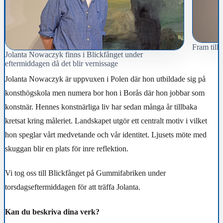
Fram till 
Jolanta Nowaczyk finns i Blickfånget under
eftermiddagen då det blir vernissage
Jolanta Nowaczyk är uppvuxen i Polen där hon utbildade sig på
konsthögskola men numera bor hon i Borås där hon jobbar som
konstnär.
Hennes konstnärliga liv har sedan många år tillbaka
kretsat kring måleriet. Landskapet utgör ett centralt motiv i vilket
hon speglar vårt medvetande och vår identitet. Ljusets möte med
skuggan blir en plats för inre reflektion.
Vi tog oss till Blickfånget på Gummifabriken under
torsdagseftermiddagen för att träffa Jolanta.
Kan du beskriva dina verk?