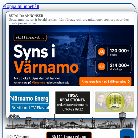
Hoppa till innehåll
BETALDA ANNONSER
Dessa annonsytor är betald reklam från företag och organisationer som sponsrar den
lokala journalistiken.
24°
Värnamo