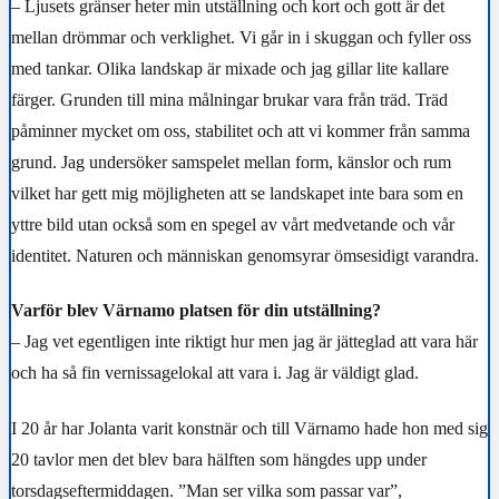
– Ljusets gränser heter min utställning och kort och gott är det
mellan drömmar och verklighet. Vi går in i skuggan och fyller oss
med tankar. Olika landskap är mixade och jag gillar lite kallare
färger. Grunden till mina målningar brukar vara från träd. Träd
påminner mycket om oss, stabilitet och att vi kommer från samma
grund. Jag undersöker samspelet mellan form, känslor och rum
vilket har gett mig möjligheten att se landskapet inte bara som en
yttre bild utan också som en spegel av vårt medvetande och vår
identitet. Naturen och människan genomsyrar ömsesidigt varandra.
Varför blev Värnamo platsen för din utställning?
– Jag vet egentligen inte riktigt hur men jag är jätteglad att vara här
och ha så fin vernissagelokal att vara i. Jag är väldigt glad.
I 20 år har Jolanta varit konstnär och till Värnamo hade hon med sig
20 tavlor men det blev bara hälften som hängdes upp under
torsdagseftermiddagen. ”Man ser vilka som passar var”,