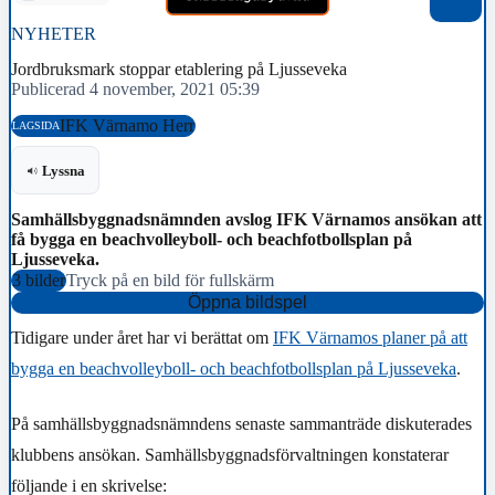
NYHETER
Jordbruksmark stoppar etablering på Ljusseveka
Publicerad 4 november, 2021 05:39
IFK Värnamo Herr
LAGSIDA
Lyssna
Samhällsbyggnadsnämnden avslog IFK Värnamos ansökan att
få bygga en beachvolleyboll- och beachfotbollsplan på
Ljusseveka.
3 bilder
Tryck på en bild för fullskärm
Öppna bildspel
Tidigare under året har vi berättat om
IFK Värnamos planer på att
bygga en beachvolleyboll- och beachfotbollsplan på Ljusseveka
.
På samhällsbyggnadsnämndens senaste sammanträde diskuterades
klubbens ansökan.
Samhällsbyggnadsförvaltningen konstaterar
följande i en skrivelse: