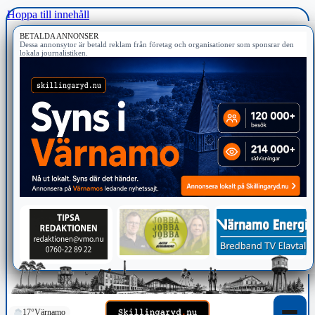
Hoppa till innehåll
BETALDA ANNONSER
Dessa annonsytor är betald reklam från företag och organisationer som sponsrar den
lokala journalistiken.
17°
Värnamo