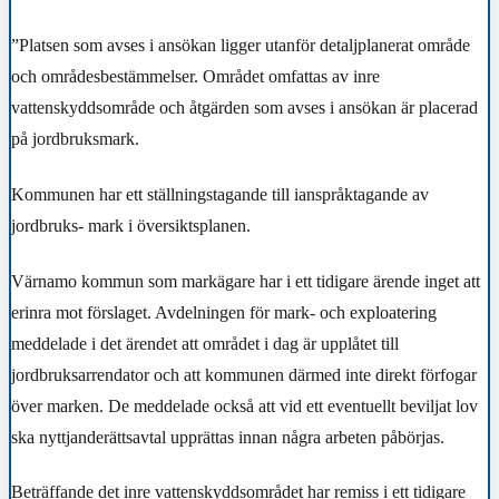
”Platsen som avses i ansökan ligger utanför detaljplanerat område
och områdesbestämmelser. Området omfattas av inre
vattenskyddsområde och åtgärden som avses i ansökan är placerad
på jordbruksmark.
Kommunen har ett ställningstagande till ianspråktagande av
jordbruks- mark i översiktsplanen.
Värnamo kommun som markägare har i ett tidigare ärende inget att
erinra mot förslaget. Avdelningen för mark- och exploatering
meddelade i det ärendet att området i dag är upplåtet till
jordbruksarrendator och att kommunen därmed inte direkt förfogar
över marken. De meddelade också att vid ett eventuellt beviljat lov
ska nyttjanderättsavtal upprättas innan några arbeten påbörjas.
Beträffande det inre vattenskyddsområdet har remiss i ett tidigare