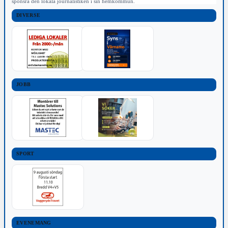
sponsra den lokala journalistiken i sin hemkommun.
DIVERSE
JOBB
SPORT
EVENEMANG