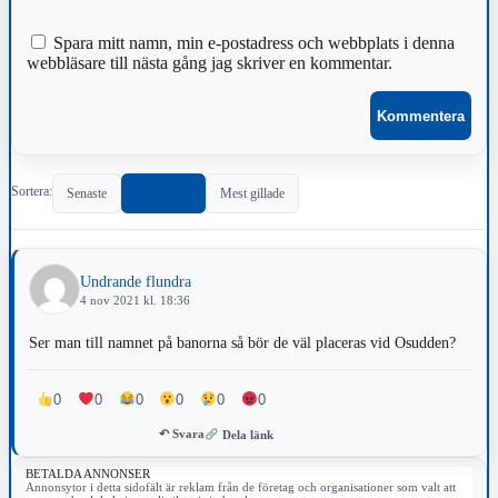
Spara mitt namn, min e-postadress och webbplats i denna
webbläsare till nästa gång jag skriver en kommentar.
Sortera:
Senaste
Populärast
Mest gillade
Undrande flundra
4 nov 2021 kl. 18:36
Ser man till namnet på banorna så bör de väl placeras vid Osudden?
0
0
0
0
0
0
↶ Svara
Dela länk
BETALDA ANNONSER
Annonsytor i detta sidofält är reklam från de företag och organisationer som valt att