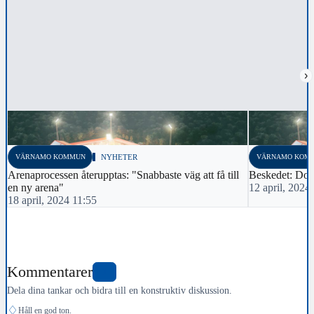
›
VÄRNAMO KOMMUN
NYHETER
VÄRNAMO KOM
Arenaprocessen återupptas: "Snabbaste väg att få till
Beskedet: Dom
en ny arena"
12 april, 2024
18 april, 2024 11:55
Kommentarer
1
Dela dina tankar och bidra till en konstruktiv diskussion.
♢
Håll en god ton.