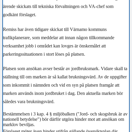
ärende skickats till tekniska förvaltningen och VA-chef som
godkänt förslaget.
Remiss har även tidigare skickat till Värnamo kommuns
trafikplanerare, som meddelar att innan någon tillkommande
verksamhet jobb i området kan lovges är önskemålet att
parkeringssituationen i stort löses på platsen.
Platsen som ansökan avser består av jordbruksmark. Vidare skall ta
ställning till om marken är så kallat brukningsvärd. Av de uppgifter
som inkommit i nämnden och vid en syn på platsen framgår att
marken används inom jordbruket i dag. Den aktuella marken bör
således vara brukningsvärd.
Bestämmelsen i 3 kap. 4 § miljöbalken
("
Jord- och skogsbruk är av
nationell betydelse")
bör därför utgöra hinder mot att ansökan om
marklov beviljas.
Förslaget möter även hinder utifrån gällande översiktsplan där