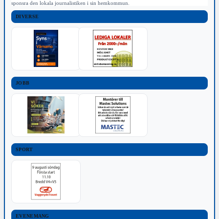
sponsra den lokala journalistiken i sin hemkommun.
DIVERSE
JOBB
SPORT
EVENEMANG