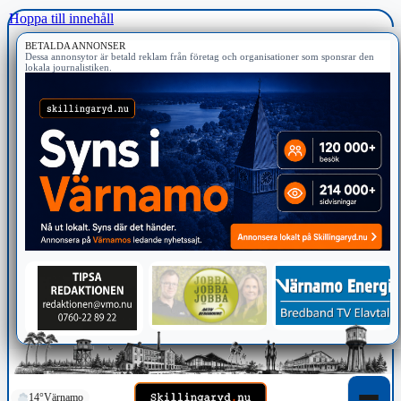
Hoppa till innehåll
BETALDA ANNONSER
Dessa annonsytor är betald reklam från företag och organisationer som sponsrar den
lokala journalistiken.
14°
Värnamo