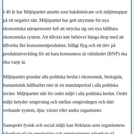
I 40 år har Miljöpartiet ansetts som bakåtsträvare och miljömuppar
på ett negativt sätt. Miljöpartiet har gett utrymme för nya
ekonomiska talespersoner luft att utrycka sig om nya hållbara
ekonomiska system. Att tillväxt inte behöver hänga ihop med att
tillverka fler konsumentprodukter, billigt flyg och ett driv på
produktutveckling för att bara konsumera så välståndet (BNP) ska
öka varje år.
Miljöpartiet grundar alla politiska beslut i ekonomisk, biologisk,
humanistisk hållbarhet mer är en mandatperiod i alla politiska
nivåer. Miljöpartiet står för ordet miljö i alla politiska beslut. Ordet
miljö betyder omgivning och mellan omgivningen och däri
verkande system, djur, växter eller andra organismer.
Samspelet fysisk och social miljö kan förklaras som organismens
påverkan på sin omgivning och omgivningens påverkan på