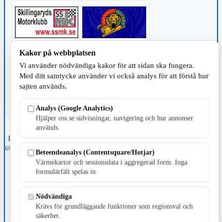
Kakor på webbplatsen
TILLVERKNING
Vi använder nödvändiga kakor för att sidan ska fungera.
Med ditt samtycke använder vi också analys för att förstå hur
sajten används.
Analys (Google Analytics)
Hjälper oss se sidvisningar, navigering och hur annonser
används.
Fristående webbtidningsföretag grundat 1991 som sedan 2002 ger
ut tidningen Skillingaryd.nu och 2010 lanserades Värnamo.nu. Från
Beteendeanalys (Contentsquare/Hotjar)
april 2026 omfattar Skillingaryd.nu tre kommuner: Gnosjö,
Värmekartor och sessionsdata i aggregerad form. Inga
Värnamo och Vaggeryds kommun.
formulärfält spelas in.
Kontakta oss
E-post: redaktionen@skillingaryd.nu
Nödvändiga
Postadress: Gisslaköp 1, 568 92 Skillingaryd
Krävs för grundläggande funktioner som regionsval och
säkerhet.
Kakinställningar