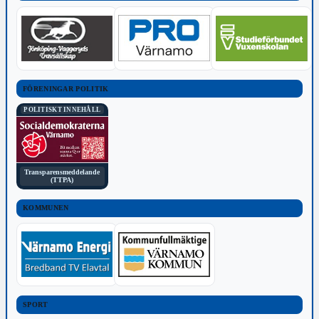
FÖRENINGAR POLITIK
POLITISKT INNEHÅLL
Transparensmeddelande
(TTPA)
KOMMUNEN
SPORT