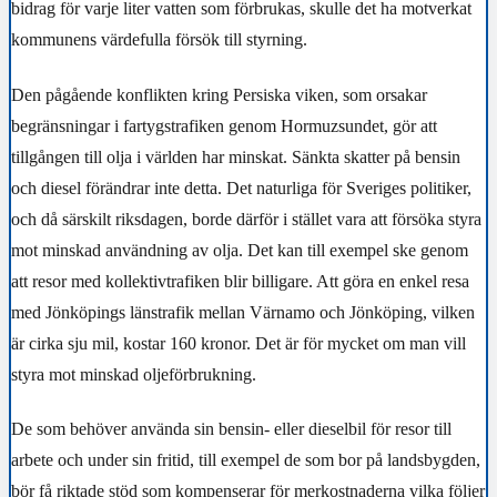
bidrag för varje liter vatten som förbrukas, skulle det ha motverkat
kommunens värdefulla försök till styrning.
Den pågående konflikten kring Persiska viken, som orsakar
begränsningar i fartygstrafiken genom Hormuzsundet, gör att
tillgången till olja i världen har minskat. Sänkta skatter på bensin
och diesel förändrar inte detta. Det naturliga för Sveriges politiker,
och då särskilt riksdagen, borde därför i stället vara att försöka styra
mot minskad användning av olja. Det kan till exempel ske genom
att resor med kollektivtrafiken blir billigare. Att göra en enkel resa
med Jönköpings länstrafik mellan Värnamo och Jönköping, vilken
är cirka sju mil, kostar 160 kronor. Det är för mycket om man vill
styra mot minskad oljeförbrukning.
De som behöver använda sin bensin- eller dieselbil för resor till
arbete och under sin fritid, till exempel de som bor på landsbygden,
bör få riktade stöd som kompenserar för merkostnaderna vilka följer