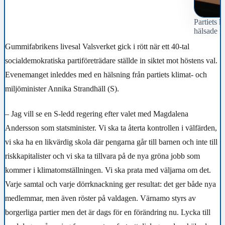
Partiets 
hälsade fö
Gummifabrikens livesal Valsverket gick i rött när ett 40-tal
socialdemokratiska partiföreträdare ställde in siktet mot höstens val.
Evenemanget inleddes med en hälsning från partiets klimat- och
miljöminister Annika Strandhäll (S).
– Jag vill se en S-ledd regering efter valet med Magdalena
Andersson som statsminister. Vi ska ta återta kontrollen i välfärden,
vi ska ha en likvärdig skola där pengarna går till barnen och inte till
riskkapitalister och vi ska ta tillvara på de nya gröna jobb som
kommer i klimatomställningen. Vi ska prata med väljarna om det.
Varje samtal och varje dörrknackning ger resultat: det ger både nya
medlemmar, men även röster på valdagen. Värnamo styrs av
borgerliga partier men det är dags för en förändring nu. Lycka till