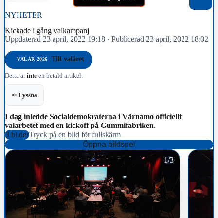
NYHETER
Kickade i gång valkampanj
Uppdaterad 23 april, 2022 19:18
·
Publicerad 23 april, 2022 18:02
Till valåret
VALÅR 2026
Detta är
inte
en betald artikel.
Lyssna
I dag inledde Socialdemokraterna i Värnamo officiellt
valarbetet med en kickoff på Gummifabriken.
3 bilder
Tryck på en bild för fullskärm
Öppna bildspel
1/3