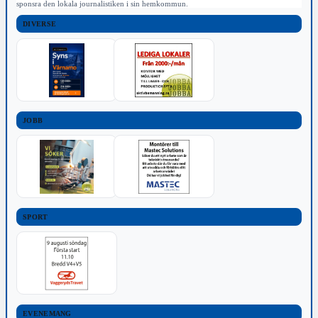
sponsra den lokala journalistiken i sin hemkommun.
DIVERSE
JOBB
SPORT
EVENEMANG