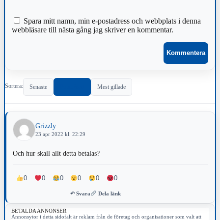
Spara mitt namn, min e-postadress och webbplats i denna
webbläsare till nästa gång jag skriver en kommentar.
Sortera:
Senaste
Populärast
Mest gillade
Grizzly
23 apr 2022 kl. 22:29
Och hur skall allt detta betalas?
0
0
0
0
0
0
↶ Svara
Dela länk
BETALDA ANNONSER
Annonsytor i detta sidofält är reklam från de företag och organisationer som valt att