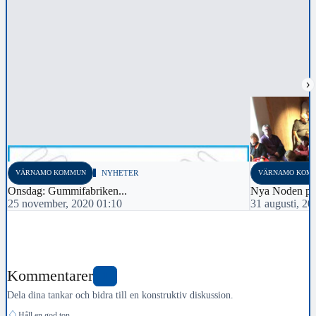
›
VÄRNAMO KOMMUN
NYHETER
VÄRNAMO KOM
Onsdag: Gummifabriken...
Nya Noden på
25 november, 2020 01:10
31 augusti, 20
Kommentarer
1
Dela dina tankar och bidra till en konstruktiv diskussion.
♢
Håll en god ton.