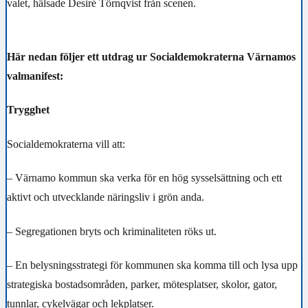
valet, hälsade Desiré Törnqvist från scenen.
Här nedan följer ett utdrag ur Socialdemokraterna Värnamos
valmanifest:
Trygghet
Socialdemokraterna vill att:
– Värnamo kommun ska verka för en hög sysselsättning och ett
aktivt och utvecklande näringsliv i grön anda.
– Segregationen bryts och kriminaliteten röks ut.
– En belysningsstrategi för kommunen ska komma till och lysa upp
strategiska bostadsområden, parker, mötesplatser, skolor, gator,
tunnlar, cykelvägar och lekplatser.