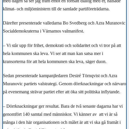
med dagen så ser jag fram emot en fortsatt dialog med er, hälsade
klimat- och miljöministern till de samlade partiföreträdarna.
Därefter presenterade valledarna Bo Svedberg och Azra Muranovic
Socialdemokraterna i Värnamos valmanifest.
– Vi står upp för frihet, demokrati och solidaritet och vi tror på att
hela kommunen ska leva. Vi ser att man kan satsa mer i
kransorterna för att hela kommunen ska leva, säger duon.
Sedan presenterade kampanjledaren Desiré Törnqvist och Azra
Muranovic partiets valstrategi. Genom dörrknackningar och närvaro
på evenemang strävar partiet efter att öka sitt politiska inflytande.
– Dörrknackningar ger resultat. Bara de två senaste dagarna har vi
genomfört 140 samtal med människor. Vi känner av att vi är så
många i den här organisationen och målet är att vi ska gå framåt i