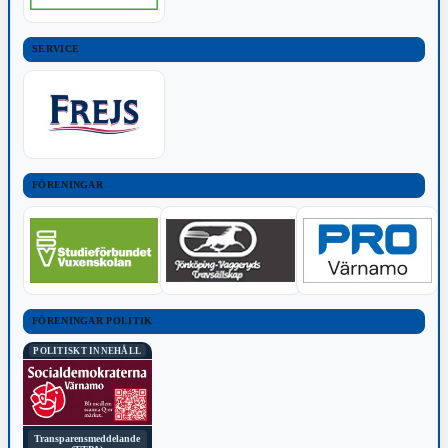
SERVICE
FÖRENINGAR
FÖRENINGAR POLITIK
POLITISKT INNEHÅLL
Transparensmeddelande