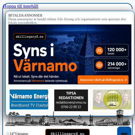
Hoppa till innehåll
BETALDA ANNONSER
Dessa annonsytor är betald reklam från företag och organisationer som sponsrar den
lokala journalistiken.
14°
Värnamo