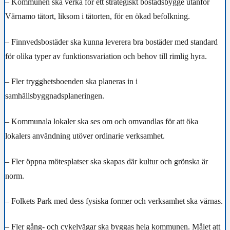
– Kommunen ska verka för ett strategiskt bostadsbygge utanför
Värnamo tätort, liksom i tätorten, för en ökad befolkning.
– Finnvedsbostäder ska kunna leverera bra bostäder med standard
för olika typer av funktionsvariation och behov till rimlig hyra.
– Fler trygghetsboenden ska planeras in i
samhällsbyggnadsplaneringen.
–
Kommunala lokaler ska ses om och omvandlas för att öka
lokalers användning utöver
ordinarie verksamhet.
– Fler öppna mötesplatser ska skapas där kultur och grönska är
norm.
– Folkets Park med dess fysiska former och verksamhet ska värnas.
– Fler gång- och cykelvägar ska byggas hela kommunen. Målet att