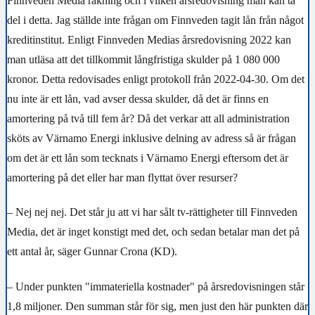
Finnveden Media räkning och i vilken årsredovisning man kan ta
del i detta. Jag ställde inte frågan om Finnveden tagit lån från något
kreditinstitut. Enligt Finnveden Medias årsredovisning 2022 kan
man utläsa att det tillkommit långfristiga skulder på 1 080 000
kronor. Detta redovisades enligt protokoll från 2022-04-30. Om det
nu inte är ett lån, vad avser dessa skulder, då det är finns en
amortering på två till fem år? Då det verkar att all administration
sköts av Värnamo Energi inklusive delning av adress så är frågan
om det är ett lån som tecknats i Värnamo Energi eftersom det är
amortering på det eller har man flyttat över resurser?
– Nej nej nej. Det står ju att vi har sålt tv-rättigheter till Finnveden
Media, det är inget konstigt med det, och sedan betalar man det på
ett antal år, säger Gunnar Crona (KD).
– Under punkten "immateriella kostnader" på årsredovisningen står
1,8 miljoner. Den summan står för sig, men just den här punkten där