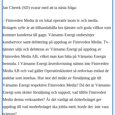
Jan Cherek (SD) svarar med att ta nästa fråga:
– Finnveden Media är en lokal operatör inom tv och media.
Bolagets syfte är att tillhandahålla bra tjänster och goda villkor som
kommer kunderna till gagn. Värnamo Energi ombesörjer
kundservice samt debitering på uppdrag av Finnveden Media. Tv-
tjänster säljs och debiteras av Värnamo Energi på uppdrag av
Finnveden Media AB, vilket man kan hitta på Värnamo Energis
hemsida. I Värnamo Energi årsredovisning nämns inte Finnveden
Media AB och vad gäller Operatörsklustret så redovisas endast de
andelar som innehas. Hur stor del intäkt av försäljning går till
Värnamo Energi respektive Finnveden Media? Då det är Värnamo
Energi som sköter försäljning och support, vad tillför Finnveden
Media denna verksamhet? Är det vanligt att dotterbolaget ger
uppdrag till vad moderbolaget ska jobba med, borde det inte vara
tvärtom?