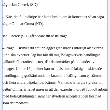
säger Jan Cherek (SD).
– Näe, det fullmäktige har fattat beslut om är konceptet så att säga,
säger Gunnar Crona (KD).
Jan Cherek (SD) går vidare till nästa fråga:
–I fråga 3 skriver du att upplägget granskades utförligt av externa
juridiska experter. Jag har fått till mig Bolagsverkets handlingar
gällande Operatörsklustret, där de anmärker på bildandet av
bolaget. Under 15 punkter kan man läsa om felaktiga inskickade
handlingar, ej godkänt undertecknande, röstlängd som ej stämmer
och flera andra påpekande. Känner Värnamo Energis styrelse till
detta? Om så är fallet anser ni att den expertis gjort ett fullgott arbete
med bolagsbildningen samt har styrelsen accepterat den kostnad
som det medfört?