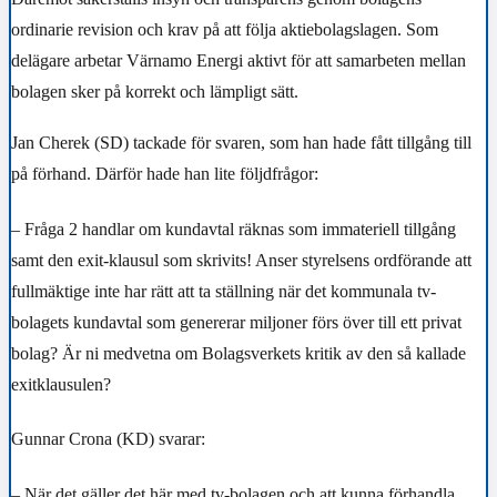
ordinarie revision och krav på att följa aktiebolagslagen. Som
delägare arbetar Värnamo Energi aktivt för att samarbeten mellan
bolagen sker på korrekt och lämpligt sätt.
Jan Cherek (SD) tackade för svaren, som han hade fått tillgång till
på förhand. Därför hade han lite följdfrågor:
– Fråga 2 handlar om kundavtal räknas som immateriell tillgång
samt den exit-klausul som skrivits! Anser styrelsens ordförande att
fullmäktige inte har rätt att ta ställning när det kommunala tv-
bolagets kundavtal som genererar miljoner förs över till ett privat
bolag? Är ni medvetna om Bolagsverkets kritik av den så kallade
exitklausulen?
Gunnar Crona (KD) svarar:
– När det gäller det här med tv-bolagen och att kunna förhandla