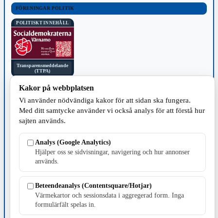
FÖRENINGAR POLITIK
POLITISKT INNEHÅLL
Transparensmeddelande
(TTPA)
Kakor på webbplatsen
KOMMUNEN
Vi använder nödvändiga kakor för att sidan ska fungera.
Med ditt samtycke använder vi också analys för att förstå hur
sajten används.
Analys (Google Analytics)
Hjälper oss se sidvisningar, navigering och hur annonser
SPORT
används.
Beteendeanalys (Contentsquare/Hotjar)
Värmekartor och sessionsdata i aggregerad form. Inga
formulärfält spelas in.