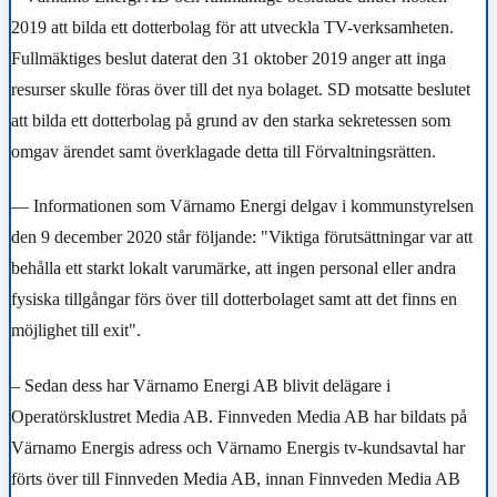
2019 att bilda ett dotterbolag för att utveckla TV-verksamheten.
Fullmäktiges beslut daterat den 31 oktober 2019 anger att inga
resurser skulle föras över till det nya bolaget. SD motsatte beslutet
att bilda ett dotterbolag på grund av den starka sekretessen som
omgav ärendet samt överklagade detta till Förvaltningsrätten.
— Informationen som Värnamo Energi delgav i kommunstyrelsen
den 9 december 2020 står följande: "Viktiga förutsättningar var att
behålla ett starkt lokalt varumärke, att ingen personal eller andra
fysiska tillgångar förs över till dotterbolaget samt att det finns en
möjlighet till exit".
– Sedan dess har Värnamo Energi AB blivit delägare i
Operatörsklustret Media AB. Finnveden Media AB har bildats på
Värnamo Energis adress och Värnamo Energis tv-kundsavtal har
förts över till Finnveden Media AB, innan Finnveden Media AB