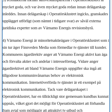
mycket goda, och var även mycket goda redan innan delägarskap
inleddes. Innan delägarskap i Operatörsklustret ingicks, granskades
upplägget utförligt (som nämnt i tidigare svar) av såväl externa
juridiska experter som av Värnamo Energis revisionsbyrå.
4)
Värnamo Energi är minoritetsaktieägare i Operatörsklustret som i
sin tur äger Finnveden Media som förmedlar tv-tjänster till kunder.
Kommunens ägardirektiv anger att Värnamo Energi aktivt kan äga
och förvalta aktier och andelar i intresseföretag. Vidare anger
ägardirektivet att bland Värnamo Energis uppgifter ska ingå att
tillgodose kommuninvånarnas behov av elektronisk
kommunikation. Internetöverförda tv-tjänster är ett exempel på
elektronisk kommunikation. Tack vare delägarskapet i
Operatörsklustret, har en tillräckligt stor gemensam kundbas kunnat
uppnås, vilket gjort det möjligt för Operatörsklustret att förhandla
fram avtal som möjliggör att attraktivt tv-utbud och