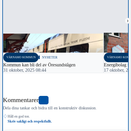
›
VÄRNAMO KOMMUN
NYHETER
VÄRNAMO KOM
Kommun kan bli del av Öresundstågen
Energibolag fö
31 oktober, 2025 08:44
17 oktober, 2
Kommentarer
0
Dela dina tankar och bidra till en konstruktiv diskussion.
♢
Håll en god ton.
Skriv sakligt och respektfullt.