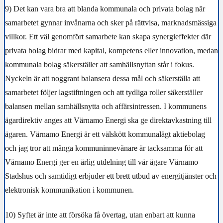
9)
Det kan vara bra att blanda kommunala och privata bolag när
samarbetet gynnar invånarna och sker på rättvisa, marknadsmässiga
villkor. Ett väl genomfört samarbete kan skapa synergieffekter där
privata bolag bidrar med kapital, kompetens eller innovation, medan
kommunala bolag säkerställer att samhällsnyttan står i fokus.
Nyckeln är att noggrant balansera dessa mål och säkerställa att
samarbetet följer lagstiftningen och att tydliga roller säkerställer
balansen mellan samhällsnytta och affärsintressen.
I kommunens
ägardirektiv anges att Värnamo Energi ska ge direktavkastning till
ägaren. Värnamo Energi är ett välskött kommunalägt aktiebolag
och jag tror att många kommuninnevånare är tacksamma för att
Värnamo Energi ger en årlig utdelning till vår ägare Värnamo
Stadshus och samtidigt erbjuder ett brett utbud av energitjänster och
elektronisk kommunikation i kommunen.
10)
Syftet är inte att försöka få övertag, utan enbart att kunna