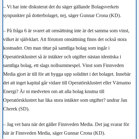
– Vi har inte diskuterat det du säger gällande Bolagsverkets
synpunkter på dotterbolaget, nej, säger Gunnar Crona (KD).
– På fråga 6 är svaret att omsättning inte är det samma som vinst,
vilket är självklart. Att förutom omsättning finns det också stora
kostnader. Om man tittar på samtliga bolag som ingår i
Operatörsklustret så är intäkter och utgifter nästan identiska i
samtliga bolag, ett slags nollsummespel. Vinst som Finnveden
Media gjort är till för att bygga upp soliditet i det bolaget. Innebär
det att inget kapital går vidare till Operatörsklustret eller Värnamo
Energi? Är ni medveten om att alla bolag knutna till
Operatörsklustret har lika stora intäkter som utgifter? undrar Jan
Cherek (SD).
– Jag vet bara när det gäller Finnveden Media. Det jag svarar för
här är Finnveden Media, säger Gunnar Crona (KD).