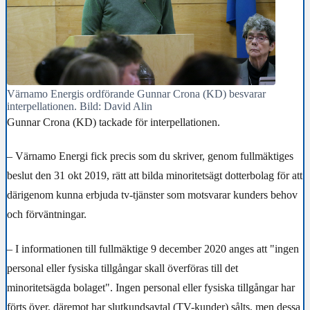
Värnamo Energis ordförande Gunnar Crona (KD) besvarar
interpellationen. Bild: David Alin
Gunnar Crona (KD) tackade för interpellationen.
–
Värnamo Energi fick precis som du skriver, genom fullmäktiges
beslut den 31 okt 2019, rätt att bilda minoritetsägt dotterbolag för att
därigenom kunna erbjuda tv-tjänster som motsvarar kunders behov
och förväntningar.
– I informationen till fullmäktige 9 december 2020 anges att "ingen
personal eller fysiska tillgångar skall
överföras till det
minoritetsägda bolaget". Ingen personal eller fysiska tillgångar har
förts över, däremot har slutkundsavtal (TV-kunder) sålts, men dessa