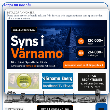
Hoppa till innehåll
BETALDA ANNONSER
Dessa annonsytor är betald reklam från företag och organisationer som sponsrar den
lokala journalistiken.
19°
Värnamo