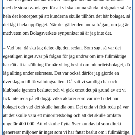
med de stora tv-bolagen för att vi ska kunna sända ut signaler så låg
hela det konceptet på att kunderna skulle tillhöra det här bolaget, så
det låg i hela upplägget. När det gäller den andra frågan, om jag är
medveten om Bolagsverkets synpunkter så är jag inte det.
– Vad bra, då ska jag delge dig den sedan. Som sagt så var det
egentligen inget svar på frågan för jag undrar om inte fullmäktige
har rätt att ta ställning för när vi tog beslut om minoritetsbolaget, då
låg allting under sekretess. Det var också därför jag gjorde en
överklagan till förvaltningsrätten. Då satt vi samtliga här och
klubbade igenom beslutet och vi gick emot det på grund av att vi
fick inte reda på ett dugg: vilka aktörer som var med i det här
bolaget och vad det skulle handla om. Det enda vi fick reda på var
att det skulle vara ett minoritetsbolag och att det skulle omfatta
ungefär 400 000. Att vi skulle flytta över kundavtal som direkt
genererar miljoner är inget som vi har fattat beslut om i fullmäktige,