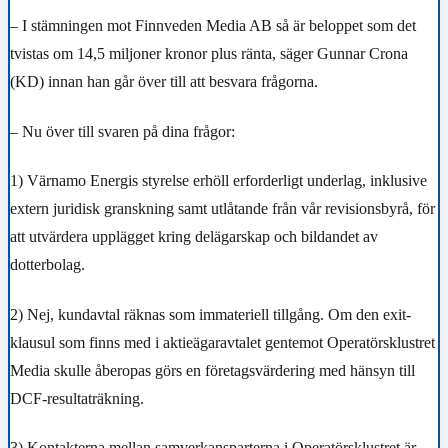
–
I stämningen mot Finnveden Media AB så är beloppet som det
tvistas om 14,5 miljoner kronor plus ränta, säger Gunnar Crona
(KD) innan han går över till att besvara frågorna.
– Nu över till svaren på dina frågor:
1)
Värnamo Energis styrelse erhöll erforderligt underlag, inklusive
extern juridisk granskning samt utlåtande från vår revisionsbyrå, för
att utvärdera upplägget kring delägarskap och bildandet av
dotterbolag.
2)
Nej, kundavtal räknas som immateriell tillgång.
Om den exit-
klausul som finns med i aktieägaravtalet gentemot Operatörsklustret
Media skulle åberopas görs en företagsvärdering med hänsyn till
DCF-resultaträkning.
3)
Kontakterna mellan samverkansparterna i Operatörsklustret är