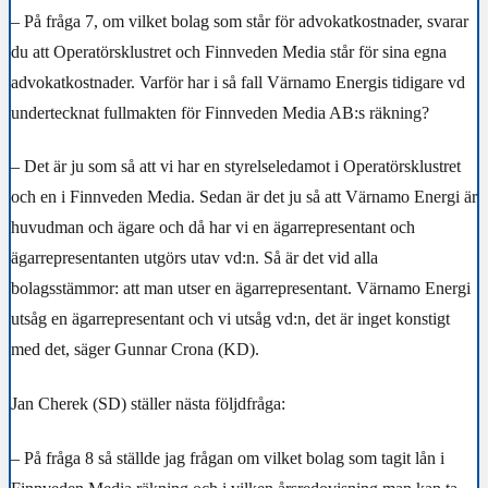
– På fråga 7, om vilket bolag som står för advokatkostnader, svarar
du att Operatörsklustret och Finnveden Media står för sina egna
advokatkostnader. Varför har i så fall Värnamo Energis tidigare vd
undertecknat fullmakten för Finnveden Media AB:s räkning?
– Det är ju som så att vi har en styrelseledamot i Operatörsklustret
och en i Finnveden Media. Sedan är det ju så att Värnamo Energi är
huvudman och ägare och då har vi en ägarrepresentant och
ägarrepresentanten utgörs utav vd:n. Så är det vid alla
bolagsstämmor: att man utser en ägarrepresentant. Värnamo Energi
utsåg en ägarrepresentant och vi utsåg vd:n, det är inget konstigt
med det, säger Gunnar Crona (KD).
Jan Cherek (SD) ställer nästa följdfråga:
– På fråga 8 så ställde jag frågan om vilket bolag som tagit lån i