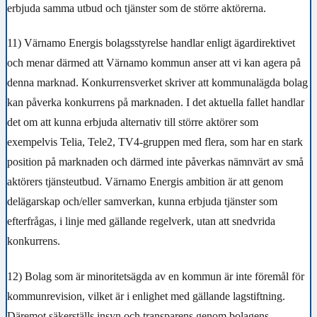
erbjuda samma utbud och tjänster som de större aktörerna.
11)
Värnamo Energis bolagsstyrelse handlar enligt ägardirektivet
och menar därmed att Värnamo kommun anser att vi kan agera på
denna marknad.
Konkurrensverket skriver att kommunalägda bolag
kan påverka konkurrens på marknaden. I det aktuella fallet handlar
det om att kunna erbjuda alternativ till större aktörer som
exempelvis Telia, Tele2, TV4-gruppen med flera, som har en stark
position på marknaden och därmed inte påverkas
nämnvärt av små
aktörers tjänsteutbud. Värnamo Energis ambition är att genom
delägarskap och/eller samverkan, kunna erbjuda tjänster som
efterfrågas, i linje med gällande regelverk, utan att snedvrida
konkurrens.
12)
Bolag som är minoritetsägda av en kommun är inte föremål för
kommunrevision, vilket är i enlighet med gällande lagstiftning.
Däremot säkerställs insyn och transparens genom bolagens