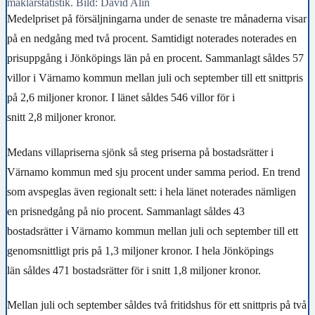
mäklarstatistik. Bild: David Alin
Medelpriset på försäljningarna under de senaste tre månaderna visar
på en nedgång med två procent. Samtidigt noterades noterades en
prisuppgång i Jönköpings län på en procent. Sammanlagt såldes 57
villor i Värnamo kommun mellan juli och september till ett snittpris
på 2,6 miljoner kronor. I länet såldes 546 villor för i
snitt 2,8 miljoner kronor.
Medans villapriserna sjönk så steg priserna på bostadsrätter i
Värnamo kommun med sju procent under samma period. En trend
som avspeglas även regionalt sett: i hela länet noterades nämligen
en prisnedgång på nio procent. Sammanlagt såldes 43
bostadsrätter i Värnamo kommun mellan juli och september till ett
genomsnittligt pris på 1,3 miljoner kronor. I hela Jönköpings
län såldes 471 bostadsrätter för i snitt 1,8 miljoner kronor.
Mellan juli och september såldes två fritidshus för ett snittpris på två