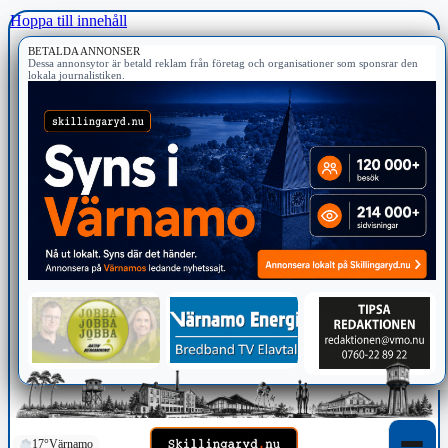
Hoppa till innehåll
BETALDA ANNONSER
Dessa annonsytor är betald reklam från företag och organisationer som sponsrar den
lokala journalistiken.
17°
Värnamo