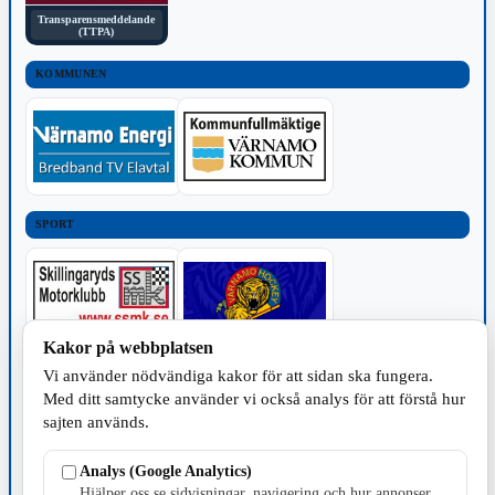
Transparensmeddelande
(TTPA)
KOMMUNEN
SPORT
Kakor på webbplatsen
Vi använder nödvändiga kakor för att sidan ska fungera.
TILLVERKNING
Med ditt samtycke använder vi också analys för att förstå hur
sajten används.
Analys (Google Analytics)
Hjälper oss se sidvisningar, navigering och hur annonser