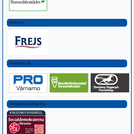
SERVICE
FÖRENINGAR
FÖRENINGAR POLITIK
POLITISKT INNEHÅLL