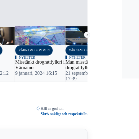
›
VÄRNAMO KOMMUN
VÄRNAMO KOMMUN
VÄRNAMO K
NYHETER
NYHETER
NYHETER
Misstänkt drograttfylleri i
Man misstänks för
Drograttfylle
Värnamo
drograttfylleri
rutinkontro
22:12
9 januari, 2024 16:15
21 september, 2022
7 april, 20
17:39
♢
Håll en god ton.
Skriv sakligt och respektfullt.