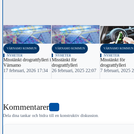
‹
VÄRNAMO KOMMUN
VÄRNAMO KOMMUN
VÄRNAMO KOMMUN
NYHETER
NYHETER
NYHETER
Misstänkt drograttfylleri i
Misstänkt för
Misstänkt för
Värnamo
drograttfylleri
drograttfylleri
17 februari, 2026 17:34
26 februari, 2025 22:07
7 februari, 2025 
Kommentarer
0
Dela dina tankar och bidra till en konstruktiv diskussion.