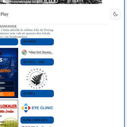
Play
 ANNONSER
i detta sidofält är reklam från de företag
ationer som valt att sponsra den lokala
iken i sin hemkommun.
E
DIVERSE
HOTELL - MAT
HANDEL
BANK-JOBB-HUS