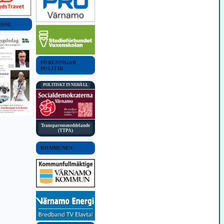
MANG
FÖRENINGAR
POLITIK
POLITISKT INNEHÅLL
Transparensmeddelande
(TTPA)
KOMMUNEN