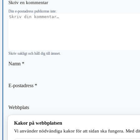
Skriv en kommentar
Din e-postadress publiceras inte.
Kommentar
Skriv sakligt och håll dig till ämnet.
Namn
*
E-postadress
*
Webbplats
Kakor på webbplatsen
Spara mitt namn, min e-postadress och webbplats i denna webblä
Vi använder nödvändiga kakor för att sidan ska fungera. Med dit
kommentar.