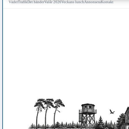
Väder
Trafik
Det händer
Valår 2026
Veckans lunch
Annonsera
Kontakt