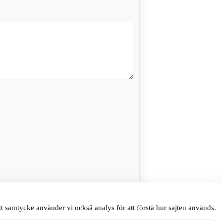
sare till nästa gång jag skriver en
t samtycke använder vi också analys för att förstå hur sajten används.