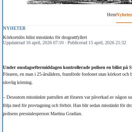
Hem
Nyhete
NYHETER
Körkortslös bilist misstänks för drograttfylleri
Uppdaterad 16 april, 2026 07:10
·
Publicerad 15 april, 2026 21:32
Under onsdagseftermiddagen kontrollerade polisen en bilist på
Föraren, en man i 25-årsåldern, framförde fordonet utan körkort och b
olovlig körning.
– Dessutom misstänkte patrullen att föraren var påverkad av någon su
följa med för provtagning och förhör. Han blir sedan misstänkt för drog
polisens presstalesperson Martina Gradian.