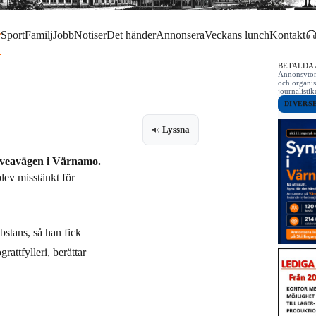
r
Sport
Familj
Jobb
Notiser
Det händer
Annonsera
Veckans lunch
Kontakt
BETALDA
Annonsytor 
och organis
journalist
DIVERS
Lyssna
 Sveavägen i Värnamo.
lev misstänkt för
bstans, så han fick
rattfylleri, berättar