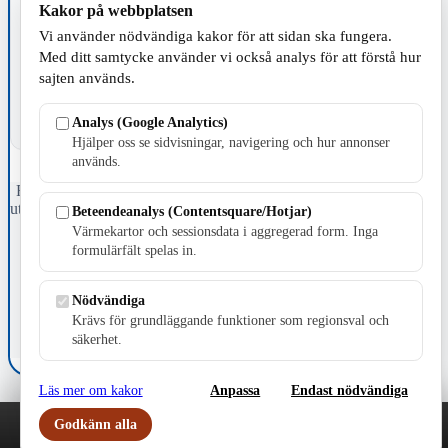
Kakor på webbplatsen
TILLVERKNING
Vi använder nödvändiga kakor för att sidan ska fungera.
Med ditt samtycke använder vi också analys för att förstå hur
sajten används.
Analys (Google Analytics)
Hjälper oss se sidvisningar, navigering och hur annonser
används.
Fristående webbtidningsföretag grundat 1991 som sedan 2002 ger
ut tidningen Skillingaryd.nu och 2010 lanserades Värnamo.nu. Från
Beteendeanalys (Contentsquare/Hotjar)
april 2026 omfattar Skillingaryd.nu tre kommuner: Gnosjö,
Värmekartor och sessionsdata i aggregerad form. Inga
Värnamo och Vaggeryds kommun.
formulärfält spelas in.
Kontakta oss
E-post: redaktionen@skillingaryd.nu
Nödvändiga
Postadress: Gisslaköp 1, 568 92 Skillingaryd
Krävs för grundläggande funktioner som regionsval och
säkerhet.
Kakinställningar
Läs mer om kakor
Anpassa
Endast nödvändiga
Godkänn alla
Play
Nyheter
Sport
Familj
Meny