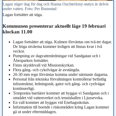
Lagan stiger dag för dag och Hanna Ouchterlony-statyn är delvis
under vatten. Foto: Per Bunnstad
Lagan fortsätter att stiga.
Kommunen presenterar aktuellt läge 19 februari
klockan 11.00
Lagan fortsätter att stiga. Kulmen förväntas om två-tre dagar.
De höga nivåerna kommer troligen att finnas kvar i två
veckor.
Pumpning av dagvattenledningar vid Sandgatan och i
Åbroparken fortsätter.
Finns skyddsvall vid Missionskyrkan.
Flera gång- och cykelvägar är avstängda.
20-30 mm regn förväntas komma under närmaste dagarna.
Personal från tekniska förvaltningen kontrollerar befintlig
infrastruktur, ledningsnät, gator och gång- och cyelvägar
kontinuerligt.
Temporära barriärer kommer att byggas vi Sandgatan och i
området vid vattenverket och tennishallen i Ljusseveka.
En vall kommer att byggas vid Enehagsskolan.
Information till boende i riskområden kring Lagan kommer
gå ut under eftermiddagen.