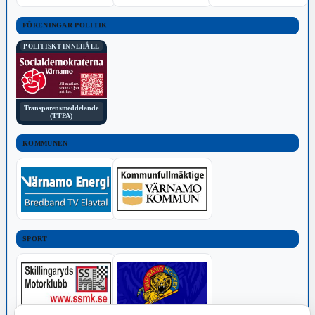
FÖRENINGAR POLITIK
POLITISKT INNEHÅLL
Transparensmeddelande
(TTPA)
KOMMUNEN
SPORT