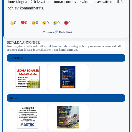
innestängda. Dricksvattenbrunnar som översvämmats av vatten utifrån
och ev kontaminerats.
0
0
0
0
0
0
↶ Svara
Dela länk
BETALDA ANNONSER
Annonsytor i detta sidofält är reklam från de företag och organisationer som valt att
sponsra den lokala journalistiken i sin hemkommun.
DIVERSE
JOBB