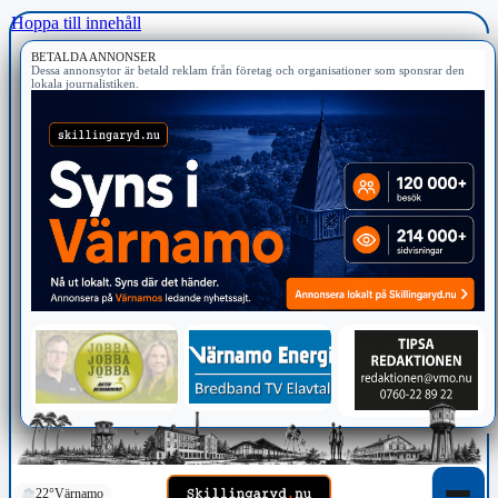
Hoppa till innehåll
BETALDA ANNONSER
Dessa annonsytor är betald reklam från företag och organisationer som sponsrar den
lokala journalistiken.
22°
Värnamo