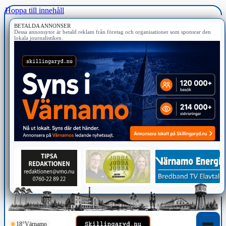
Hoppa till innehåll
BETALDA ANNONSER
Dessa annonsytor är betald reklam från företag och organisationer som sponsrar den
lokala journalistiken.
18°
Värnamo