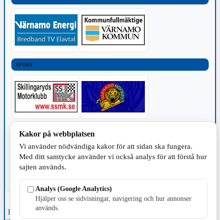
SPORT
TILLVERKNING
Kakor på webbplatsen
Vi använder nödvändiga kakor för att sidan ska fungera.
Med ditt samtycke använder vi också analys för att förstå hur
sajten används.
Analys (Google Analytics)
Hjälper oss se sidvisningar, navigering och hur annonser
används.
Fristående webbtidningsföretag grundat 1991 som sedan 2002 ger