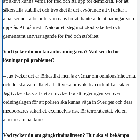
att aktivt kunna verka för fred och stå upp för demokrati. För att
säkerställa stabilitet och trygghet är det avgörande att vi deltar i
allianser och arbetar tillsammans för att hantera de utmaningar som
uppstår. Att gå med i
Nato
är ett steg mot ökad säkerhet och
gemensamt ansvarstagande för fred och stabilitet.
Vad tycker du om koranbränningarna? Vad ser du för
lösningar på problemet?
–
Jag tycker det är förkastligt men jag värnar om opinionsfriheterna,
och det ska vara tillåtet att uttrycka provokativa och olika åsikter.
Jag tycker dock att det är mycket bra att regeringen ser över
ordningslagen för att polisen ska kunna väga in Sveriges och dess
medborgares säkerhet, exempelvis risk för terrorattentat, vid en
allmän sammankomst.
Vad tycker du om gängkriminaliteten? Hur ska vi bekämpa