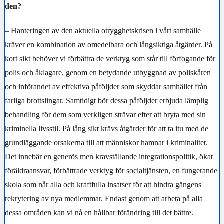
den?
– Hanteringen av den aktuella otrygghetskrisen i vårt samhälle
kräver en kombination av omedelbara och långsiktiga åtgärder. På
kort sikt behöver vi förbättra de verktyg som står till förfogande för
polis och åklagare, genom en betydande utbyggnad av poliskåren
och införandet av effektiva påföljder som skyddar samhället från
farliga brottslingar. Samtidigt bör dessa påföljder erbjuda lämplig
behandling för dem som verkligen strävar efter att bryta med sin
kriminella livsstil. På lång sikt krävs åtgärder för att ta itu med de
grundläggande orsakerna till att människor hamnar i kriminalitet.
Det innebär en generös men kravställande integrationspolitik, ökat
föräldraansvar, förbättrade verktyg för socialtjänsten, en fungerande
skola som når alla och kraftfulla insatser för att hindra gängens
rekrytering av nya medlemmar. Endast genom att arbeta på alla
dessa områden kan vi nå en hållbar förändring till det bättre.