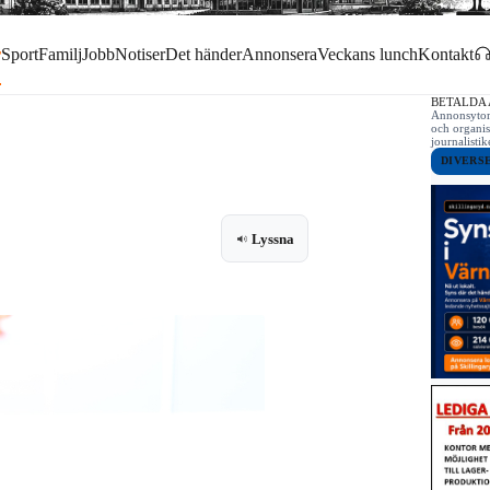
r
Sport
Familj
Jobb
Notiser
Det händer
Annonsera
Veckans lunch
Kontakt
BETALDA
Annonsytor 
och organis
journalist
DIVERS
Lyssna