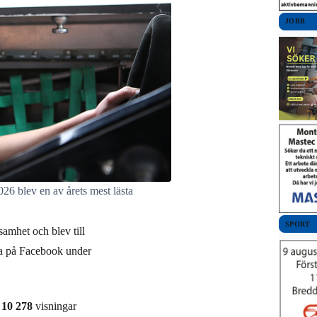
JOBB
6 blev en av årets mest lästa
SPORT
samhet och blev till
rna på Facebook under
:
10 278
visningar