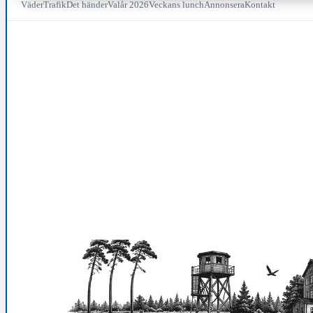
Väder
Trafik
Det händer
Valår 2026
Veckans lunch
Annonsera
Kontakt