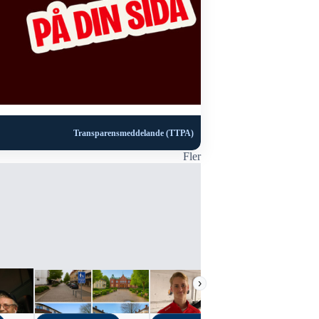
Transparensmeddelande (TTPA)
Fler
›