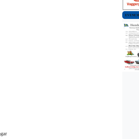
EVENE
ngar