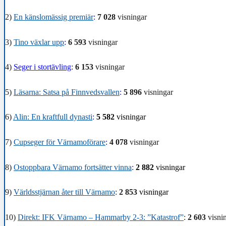
2)
En känslomässig premiär
:
7 028
visningar
3)
Tino växlar upp
:
6 593
visningar
4)
Seger i stortävling
:
6 153
visningar
5)
Läsarna: Satsa på Finnvedsvallen
:
5 896
visningar
6)
Alin: En kraftfull dynasti
:
5 582
visningar
7)
Cupseger för Värnamoförare
:
4 078
visningar
8)
Ostoppbara Värnamo fortsätter vinna
:
2 882
visningar
9)
Världsstjärnan åter till Värnamo
:
2 853
visningar
10)
Direkt: IFK Värnamo – Hammarby 2-3: ”Katastrof”
:
2 603
visni