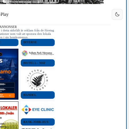
Play
 ANNONSER
i detta sidofält är reklam från de företag
ationer som valt att sponsra den lokala
iken i sin hemkommun.
E
DIVERSE
HOTELL - MAT
HANDEL
BANK-JOBB-HUS