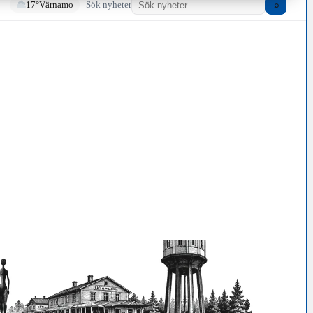
17°
Värnamo
Sök nyheter
⌕