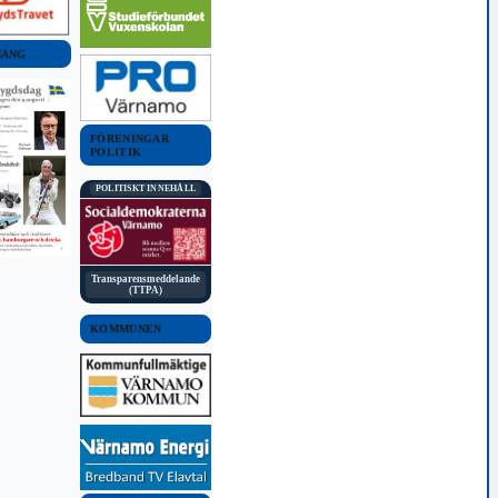
MANG
FÖRENINGAR
POLITIK
POLITISKT INNEHÅLL
Transparensmeddelande
(TTPA)
KOMMUNEN