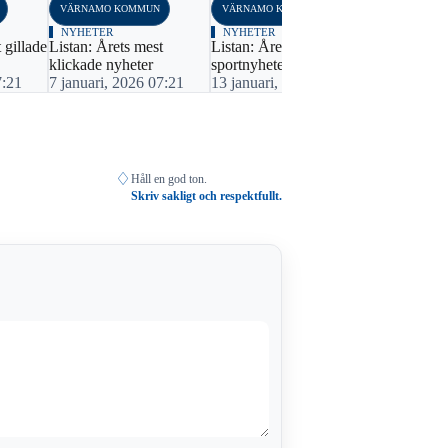
VÄRNAMO KOMMUN
VÄRNAMO KOMMUN
VÄRNAMO K
NYHETER
NYHETER
NYHETER
 gillade
Listan: Årets mest
Listan: Årets
Listan: Året
klickade nyheter
sportnyheter
blåljusnyhe
7:21
7 januari, 2026 07:21
13 januari, 2025 06:30
12 januari,
♢
Håll en god ton.
Skriv sakligt och respektfullt.