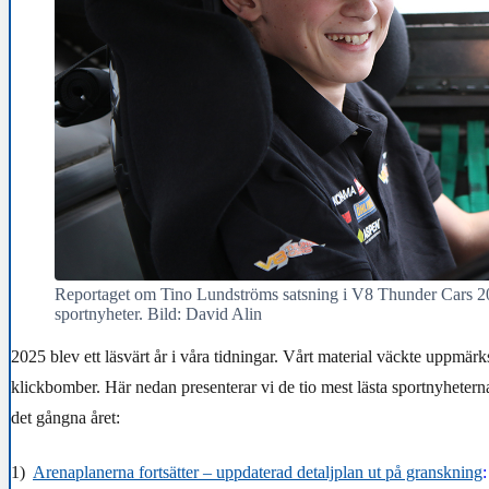
Reportaget om Tino Lundströms satsning i V8 Thunder Cars 202
sportnyheter. Bild: David Alin
2025 blev ett läsvärt år i våra tidningar. Vårt material väckte uppmärk
klickbomber. Här nedan presenterar vi de tio mest lästa sportnyhete
det gångna året:
1)
Arenaplanerna fortsätter – uppdaterad detaljplan ut på granskning