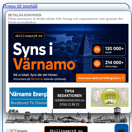
Hoppa till innehåll
BETALDA ANNONSER
Dessa annonsytor är betald reklam från företag och organisationer som sponsrar den
lokala journalistiken.
16°
Värnamo