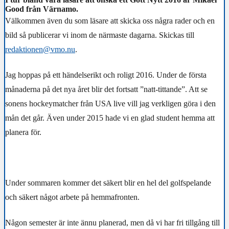
Good från Värnamo.
Välkommen även du som läsare att skicka oss några rader och en
bild så publicerar vi inom de närmaste dagarna. Skickas till
redaktionen@vmo.nu
.
Jag hoppas på ett händelserikt och roligt 2016. Under de första
månaderna på det nya året blir det fortsatt ”natt-tittande”. Att se
sonens hockeymatcher från USA live vill jag verkligen göra i den
mån det går. Även under 2015 hade vi en glad student hemma att
planera för.
Under sommaren kommer det säkert blir en hel del golfspelande
och säkert något arbete på hemmafronten.
Någon semester är inte ännu planerad, men då vi har fri tillgång till