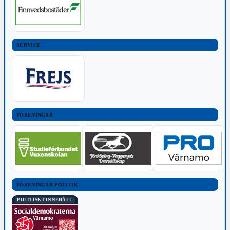
SERVICE
FÖRENINGAR
FÖRENINGAR POLITIK
POLITISKT INNEHÅLL