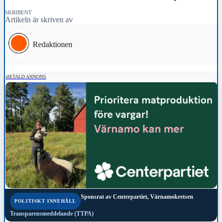
SKRIBENT
Artikeln är skriven av
Redaktionen
BETALD ANNONS
Sponsrat av
Centerpartiet, Värnamokretsen
POLITISKT INNEHÅLL
Transparensmeddelande (TTPA)