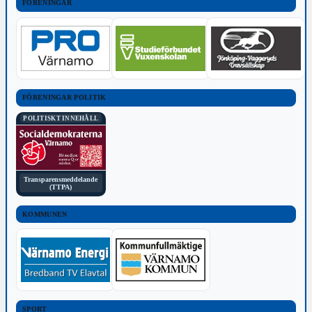
FÖRENINGAR
FÖRENINGAR POLITIK
POLITISKT INNEHÅLL
Transparensmeddelande
(TTPA)
KOMMUNEN
SPORT