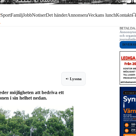
r
Sport
Familj
Jobb
Notiser
Det händer
Annonsera
Veckans lunch
Kontakt
BETALDA
Annonsytor 
och organis
journalist
DIVERS
Lyssna
eder möjligheten att bedriva ett
en i sin helhet nedan.