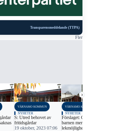
Transparensmeddelande (TTPA)
Fler
›
VÄRNAMO KOMMUN
VÄRNAMO KOMMUN
VÄRNAMO K
NYHETER
NYHETER
NYHETER
gårdar
S: Utred behovet av
Förslaget: Ge Kärda-
Beskedet: Ne
saknas
fritidsgårdar
barnen mer
sommarkoll
19 oktober, 2023 07:06
lekmöjligheter
16 decembe