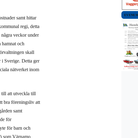
EVENE
ostnader samt hittar
 kommunal regi, detta
 några veckor under
m hamnat och
rvaltningen skall
 i Sverige. Detta ger
ociala nätverket inom
l att utveckla till
 bra föreningsliv att
gården samt
de för
te för barn och
ljö som Värnamo