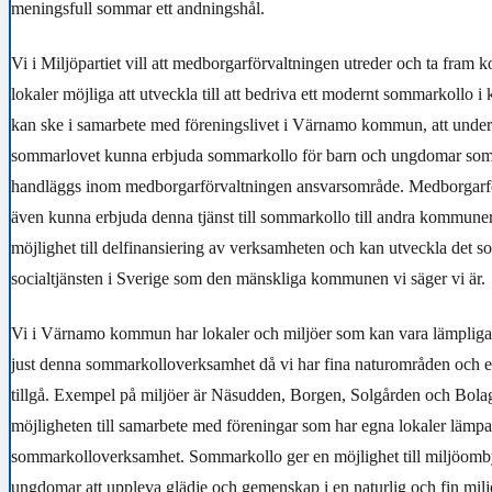
meningsfull sommar ett andningshål.
Vi i Miljöpartiet vill att medborgarförvaltningen utreder och ta fram k
lokaler möjliga att utveckla till att bedriva ett modernt sommarkollo i
kan ske i samarbete med föreningslivet i Värnamo kommun, att under
sommarlovet kunna erbjuda sommarkollo för barn och ungdomar so
handläggs inom medborgarförvaltningen ansvarsområde. Medborgarfö
även kunna erbjuda denna tjänst till sommarkollo till andra kommuner
möjlighet till delfinansiering av verksamheten och kan utveckla det s
socialtjänsten i Sverige som den mänskliga kommunen vi säger vi är.
Vi i Värnamo kommun har lokaler och miljöer som kan vara lämpliga til
just denna sommarkolloverksamhet då vi har fina naturområden och ett
tillgå. Exempel på miljöer är Näsudden, Borgen, Solgården och Bola
möjligheten till samarbete med föreningar som har egna lokaler lämpa
sommarkolloverksamhet. Sommarkollo ger en möjlighet till miljöomby
ungdomar att uppleva glädje och gemenskap i en naturlig och fin mi