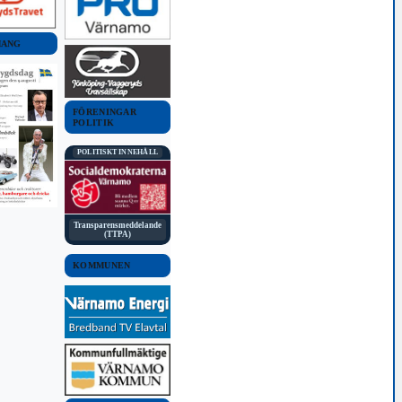
MANG
FÖRENINGAR
POLITIK
POLITISKT INNEHÅLL
Transparensmeddelande
(TTPA)
KOMMUNEN