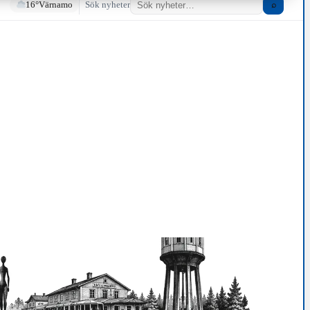
16°
Värnamo
Sök nyheter
⌕