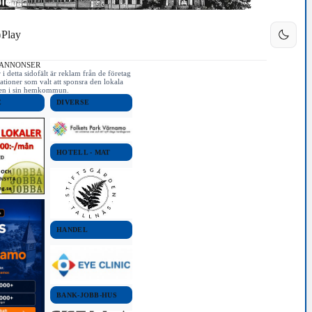
Play
 ANNONSER
i detta sidofält är reklam från de företag
ationer som valt att sponsra den lokala
iken i sin hemkommun.
E
DIVERSE
HOTELL - MAT
HANDEL
BANK-JOBB-HUS