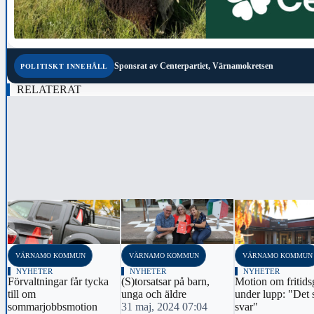
Sponsrat av
Centerpartiet, Värnamokretsen
POLITISKT INNEHÅLL
RELATERAT
‹
VÄRNAMO KOMMUN
VÄRNAMO KOMMUN
VÄRNAMO KOMMUN
NYHETER
NYHETER
NYHETER
Förvaltningar får tycka
(S)torsatsar på barn,
Motion om fritids
till om
unga och äldre
under lupp: "Det 
sommarjobbsmotion
31 maj, 2024 07:04
svar"