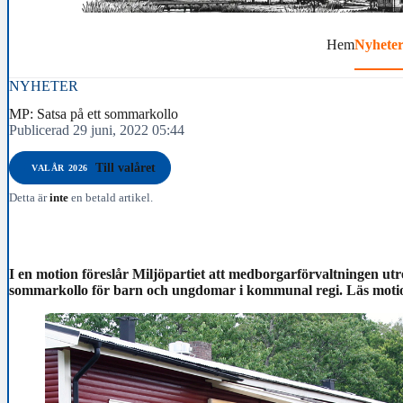
Hem
Nyhete
NYHETER
MP: Satsa på ett sommarkollo
Publicerad 29 juni, 2022 05:44
Till valåret
VALÅR 2026
Detta är
inte
en betald artikel.
I en motion föreslår Miljöpartiet att medborgarförvaltningen utr
sommarkollo för barn och ungdomar i kommunal regi. Läs motion