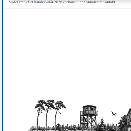
Väder
Trafik
Det händer
Valår 2026
Veckans lunch
Annonsera
Kontakt