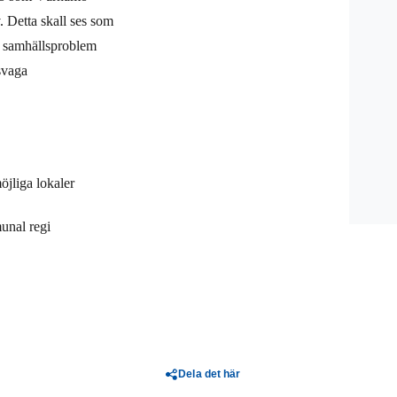
.
Detta skall ses som
a samhällsproblem
svaga
öjliga lokaler
unal regi
Dela det här