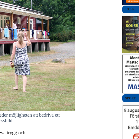
JOBB
SPORT
eder möjligheten att bedriva ett
essbild
eva trygg och