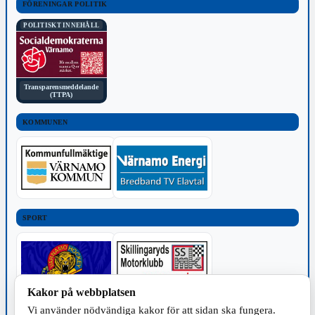
FÖRENINGAR POLITIK
POLITISKT INNEHÅLL
Transparensmeddelande
(TTPA)
KOMMUNEN
SPORT
Kakor på webbplatsen
Vi använder nödvändiga kakor för att sidan ska fungera.
TILLVERKNING