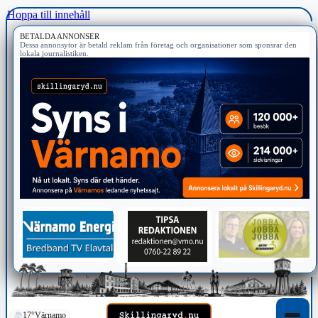
Hoppa till innehåll
BETALDA ANNONSER
Dessa annonsytor är betald reklam från företag och organisationer som sponsrar den
lokala journalistiken.
17°
Värnamo