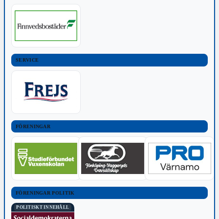
SERVICE
FÖRENINGAR
FÖRENINGAR POLITIK
POLITISKT INNEHÅLL