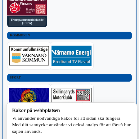
Transparensmeddelande
(TTPA)
KOMMUNEN
SPORT
Kakor på webbplatsen
Vi använder nödvändiga kakor för att sidan ska fungera.
TILLVERKNING
Med ditt samtycke använder vi också analys för att förstå hur
sajten används.