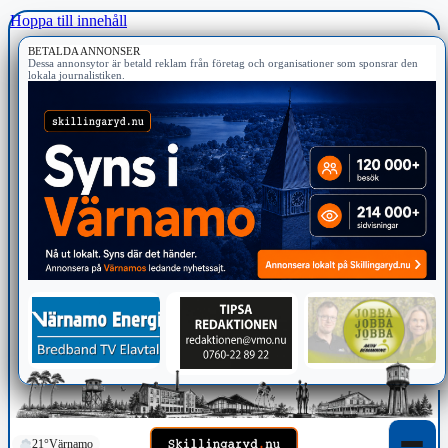
Hoppa till innehåll
BETALDA ANNONSER
Dessa annonsytor är betald reklam från företag och organisationer som sponsrar den
lokala journalistiken.
21°
Värnamo