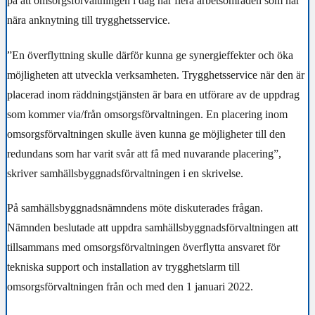
på att omsorgsförvaltningen i dag har flera arbetsområden som har
nära anknytning till trygghetsservice.
”En överflyttning skulle därför kunna ge synergieffekter och öka
möjligheten att utveckla verksamheten. Trygghetsservice när den är
placerad inom räddningstjänsten är bara en utförare av de uppdrag
som kommer via/från omsorgsförvaltningen. En placering inom
omsorgsförvaltningen skulle även kunna ge möjligheter till den
redundans som har varit svår att få med nuvarande placering”,
skriver samhällsbyggnadsförvaltningen i en skrivelse.
På samhällsbyggnadsnämndens möte diskuterades frågan.
Nämnden beslutade att uppdra samhällsbyggnadsförvaltningen att
tillsammans med omsorgsförvaltningen överflytta ansvaret för
tekniska support och installation av trygghetslarm till
omsorgsförvaltningen från och med den 1 januari 2022.