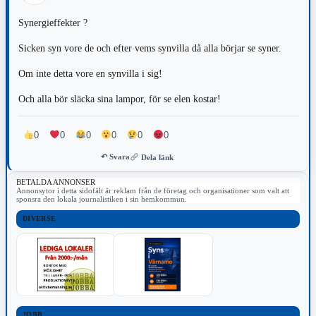
Synergieffekter ?
Sicken syn vore de och efter vems synvilla då alla börjar se syner.
Om inte detta vore en synvilla i sig!
Och alla bör släcka sina lampor, för se elen kostar!
0
0
0
0
0
0
↶ Svara
Dela länk
BETALDA ANNONSER
Annonsytor i detta sidofält är reklam från de företag och organisationer som valt att
sponsra den lokala journalistiken i sin hemkommun.
DIVERSE
JOBB