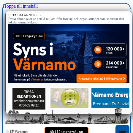
Hoppa till innehåll
BETALDA ANNONSER
Dessa annonsytor är betald reklam från företag och organisationer som sponsrar den
lokala journalistiken.
15°
Värnamo