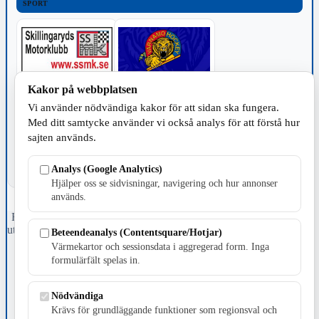
SPORT
Kakor på webbplatsen
TILLVERKNING
Vi använder nödvändiga kakor för att sidan ska fungera.
Med ditt samtycke använder vi också analys för att förstå hur
sajten används.
Analys (Google Analytics)
Hjälper oss se sidvisningar, navigering och hur annonser
används.
Fristående webbtidningsföretag grundat 1991 som sedan 2002 ger
ut tidningen Skillingaryd.nu och 2010 lanserades Värnamo.nu. Från
Beteendeanalys (Contentsquare/Hotjar)
april 2026 omfattar Skillingaryd.nu tre kommuner: Gnosjö,
Värmekartor och sessionsdata i aggregerad form. Inga
Värnamo och Vaggeryds kommun.
formulärfält spelas in.
Kontakta oss
E-post: redaktionen@skillingaryd.nu
Nödvändiga
Postadress: Gisslaköp 1, 568 92 Skillingaryd
Krävs för grundläggande funktioner som regionsval och