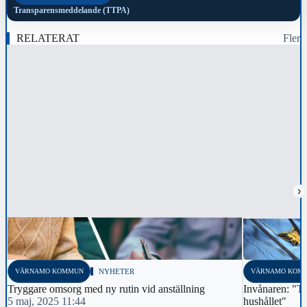
Transparensmeddelande (TTPA)
RELATERAT
Fler
›
VÄRNAMO KOMMUN
NYHETER
VÄRNAMO KOM
Tryggare omsorg med ny rutin vid anställning
Invånaren: "Tr
5 maj, 2025 11:44
hushållet"