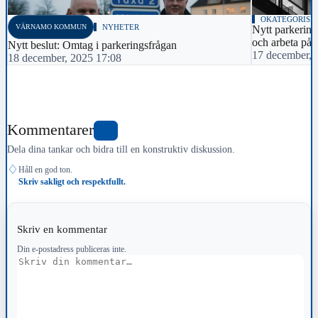
OKATEGORISE
VÄRNAMO KOMMUN
NYHETER
Nytt parkering
och arbeta på
Nytt beslut: Omtag i parkeringsfrågan
17 december, 
18 december, 2025 17:08
Kommentarer
3
Dela dina tankar och bidra till en konstruktiv diskussion.
♢
Håll en god ton.
Skriv sakligt och respektfullt.
Skriv en kommentar
Din e-postadress publiceras inte.
Kommentar