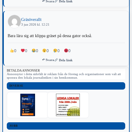
↶ Svara
Dela länk
Gräsöverallt
3 jun 2026 kl. 12:21
Bara lära sig att klippa gräset på dessa gator också.
0
0
0
0
0
0
↶ Svara
Dela länk
BETALDA ANNONSER
Annonsytor i detta sidofält är reklam från de företag och organisationer som valt att
sponsra den lokala journalistiken i sin hemkommun.
DIVERSE
JOBB