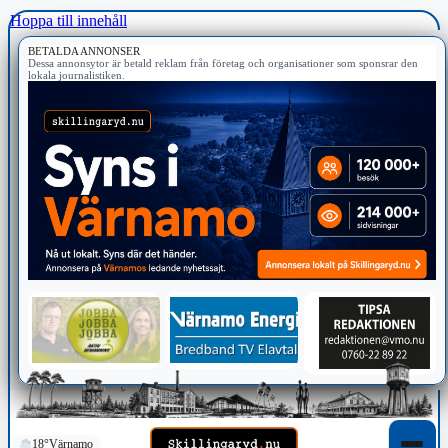
Hoppa till innehåll
BETALDA ANNONSER
Dessa annonsytor är betald reklam från företag och organisationer som sponsrar den
lokala journalistiken.
18°
Värnamo