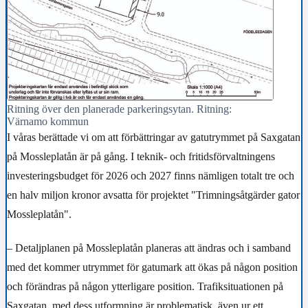
Ritning över den planerade parkeringsytan. Ritning:
Värnamo kommun
I våras berättade vi om att förbättringar av gatutrymmet på Saxgatan
på Mossleplatån är på gång. I teknik- och fritidsförvaltningens
investeringsbudget för 2026 och 2027 finns nämligen totalt tre och
en halv miljon kronor avsatta för projektet "Trimningsåtgärder gator
Mossleplatån".
– Detaljplanen på Mossleplatån planeras att ändras och i samband
med det kommer utrymmet för gatumark att ökas på någon position
och förändras på någon ytterligare position. Trafiksituationen på
Saxgatan, med dess utformning är problematisk, även ur ett