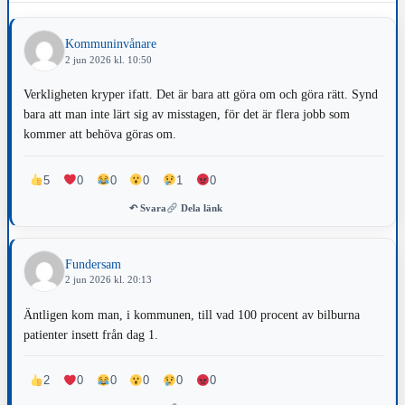
Kommuninvånare
2 jun 2026 kl. 10:50
Verkligheten kryper ifatt. Det är bara att göra om och göra rätt. Synd
bara att man inte lärt sig av misstagen, för det är flera jobb som
kommer att behöva göras om.
5
0
0
0
1
0
↶ Svara
Dela länk
Fundersam
2 jun 2026 kl. 20:13
Äntligen kom man, i kommunen, till vad 100 procent av bilburna
patienter insett från dag 1.
2
0
0
0
0
0