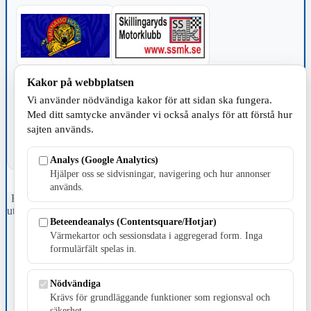
Kakor på webbplatsen
TILLVERKNING
Vi använder nödvändiga kakor för att sidan ska fungera.
Med ditt samtycke använder vi också analys för att förstå hur
sajten används.
Analys (Google Analytics)
Hjälper oss se sidvisningar, navigering och hur annonser
används.
Fristående webbtidningsföretag grundat 1991 som sedan 2002 ger
ut tidningen Skillingaryd.nu och 2010 lanserades Värnamo.nu. Från
Beteendeanalys (Contentsquare/Hotjar)
april 2026 omfattar Skillingaryd.nu tre kommuner: Gnosjö,
Värnamo och Vaggeryds kommun.
Värmekartor och sessionsdata i aggregerad form. Inga
formulärfält spelas in.
Kontakta oss
E-post: redaktionen@skillingaryd.nu
Nödvändiga
Postadress: Gisslaköp 1, 568 92 Skillingaryd
Krävs för grundläggande funktioner som regionsval och
Kakinställningar
säkerhet.