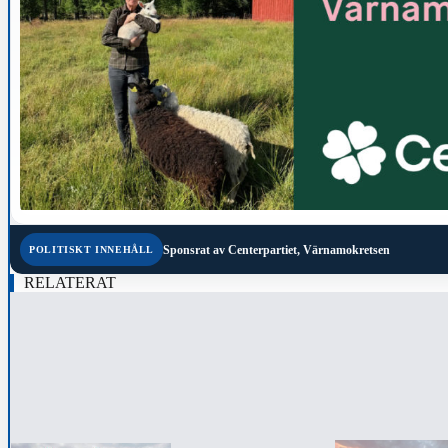
Sponsrat av
Centerpartiet, Värnamokretsen
POLITISKT INNEHÅLL
RELATERAT