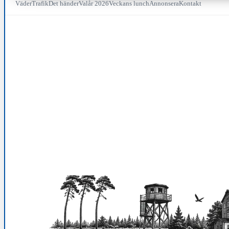
Väder
Trafik
Det händer
Valår 2026
Veckans lunch
Annonsera
Kontakt