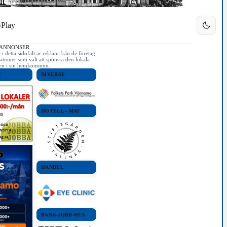
Play
 ANNONSER
i detta sidofält är reklam från de företag
ationer som valt att sponsra den lokala
iken i sin hemkommun.
E
DIVERSE
HOTELL - MAT
HANDEL
BANK-JOBB-HUS