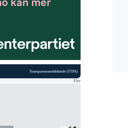
Transparensmeddelande (TTPA)
Fler