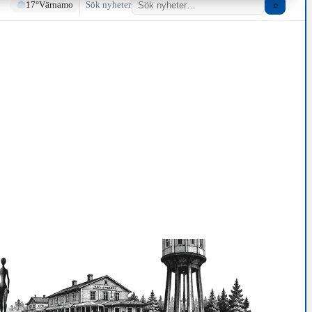
17°
Värnamo
Sök nyheter
⌕