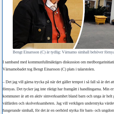
Bengt Einarsson (C) är tydlig: Värnamo simhall behöver förnya
I samband med kommunfullmäktiges diskussion om medborgarinitiativ
Värnamobadet tog Bengt Einarsson (C) plats i talarstolen.
– Det jag vill gärna trycka på när det gäller tempot i så fall så är det a
förnyas. Det tycker jag inte riktigt har framgått i handlingarna. Min e
kommuner är att en aktiv simverksamhet bland barn och unga är helt
välfärden och skolverksamheten. Jag vill verkligen understryka värde
fungerande simhall, för det är en oerhörd styrka för barn- och ungdo