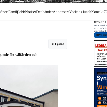
r
Sport
Familj
Jobb
Notiser
Det händer
Annonsera
Veckans lunch
Kontakt
BETALDA
Annonsytor 
och organis
journalist
DIVERS
Lyssna
ande för välfärden och