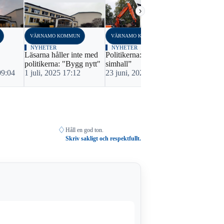
›
VÄRNAMO KOMMUN
VÄRNAMO KOMMUN
VÄRNAMO K
NYHETER
NYHETER
NYHETER
Läsarna håller inte med
Politikerna: ”Satsa på ny
Vill ha en s
politikerna: "Bygg nytt"
simhall”
Rydaholm –
09:04
1 juli, 2025 17:12
23 juni, 2025 07:56
fullmäktige
3 mars, 202
♢
Håll en god ton.
Skriv sakligt och respektfullt.