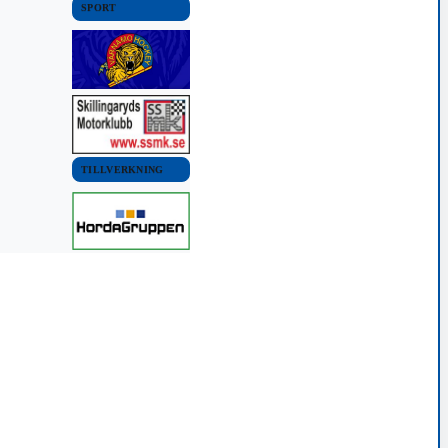
SPORT
TILLVERKNING
VÄRNAMO KOMMUN
NYHETER
MP: Från
inspirationskock och
äldrecenter till ny simhall
8 juni, 2021 11:13