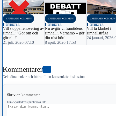
‹
VÄRNAMO KOMMUN
VÄRNAMO KOMMUN
VÄRNAMO KOMMUN
NYHETER
NYHETER
NYHETER
Vill stoppa renovering av
Nu avgör vi framtidens
Vill få klarhet i
simhall: "Gör om och
simhall i Värnamo – gör
simhallsfråga
gör rätt!"
din röst hörd
24 januari, 2026 
21 juli, 2026 07:10
8 april, 2026 17:53
Kommentarer
6
Dela dina tankar och bidra till en konstruktiv diskussion.
Skriv en kommentar
Din e-postadress publiceras inte.
Kommentar