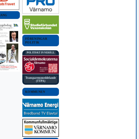
MANG
FÖRENINGAR
POLITIK
POLITISKT INNEHÅLL
Transparensmeddelande
(TTPA)
KOMMUNEN