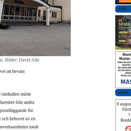
JOBB
s. Bilder: David Alin
et att bevara
SPORT
tt simhallen måste
rfarenhet från andra
 grundläggande för
t och behovet av en
msverksamheten totalt