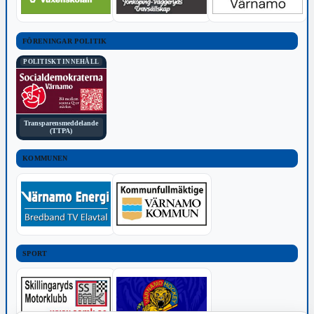
FÖRENINGAR POLITIK
POLITISKT INNEHÅLL
Transparensmeddelande
(TTPA)
KOMMUNEN
SPORT