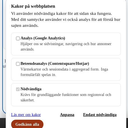
Kakor på webbplatsen
Vi använder nödvändiga kakor för att sidan ska fungera.
TILLVERKNING
Med ditt samtycke använder vi också analys för att förstå hur
sajten används.
Analys (Google Analytics)
Hjälper oss se sidvisningar, navigering och hur annonser
används.
Fristående webbtidningsföretag grundat 1991 som sedan 2002 ger
Beteendeanalys (Contentsquare/Hotjar)
ut tidningen Skillingaryd.nu och 2010 lanserades Värnamo.nu. Från
Värmekartor och sessionsdata i aggregerad form. Inga
april 2026 omfattar Skillingaryd.nu tre kommuner: Gnosjö,
formulärfält spelas in.
Värnamo och Vaggeryds kommun.
Kontakta oss
Nödvändiga
E-post: redaktionen@skillingaryd.nu
Krävs för grundläggande funktioner som regionsval och
Postadress: Gisslaköp 1, 568 92 Skillingaryd
säkerhet.
Kakinställningar
Läs mer om kakor
Anpassa
Endast nödvändiga
Godkänn alla
Play