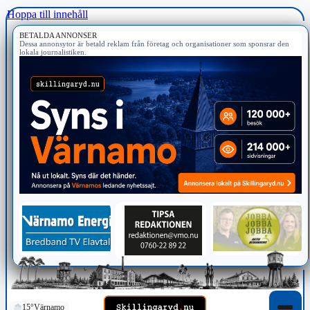
Hoppa till innehåll
BETALDA ANNONSER
Dessa annonsytor är betald reklam från företag och organisationer som sponsrar den
lokala journalistiken.
15°
Värnamo