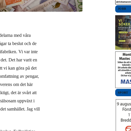
JOBB
rdelarna med våra
vågar ta beslut och de
fabriken. Vi var inte
det. Det har varit en
t vi kan göra på det
 omfattning av pengar,
överens om det här
tigt, det är svårt att
SPORT
 hälsosam uppväxt i
det samhället. Jag vill