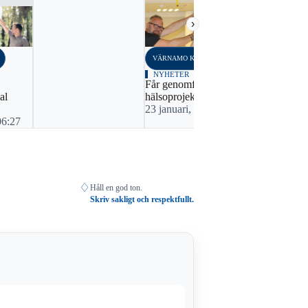
›
VÄRNAMO KOMMUN
VÄRNAMO K
NYHETER
NYHETER
Får genomföra
Tillväxtpro
al
hälsoprojekt
miljonsatsn
23 januari, 2022 06:49
1 juni, 202
06:27
♢
Håll en god ton.
Skriv sakligt och respektfullt.