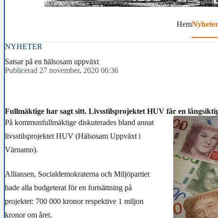
Hem
Nyhete
NYHETER
Satsar på en hälsosam uppväxt
Publicerad 27 november, 2020 06:36
Fullmäktige har sagt sitt. Livsstilsprojektet HUV får en långsiktig
På kommunfullmäktige diskuterades bland annat
livsstilsprojektet HUV (Hälsosam Uppväxt i
Värnamo).
Alliansen, Socialdemokraterna och Miljöpartiet
hade alla budgeterat för en fortsättning på
projektet: 700 000 kronor respektive 1 miljon
kronor om året.