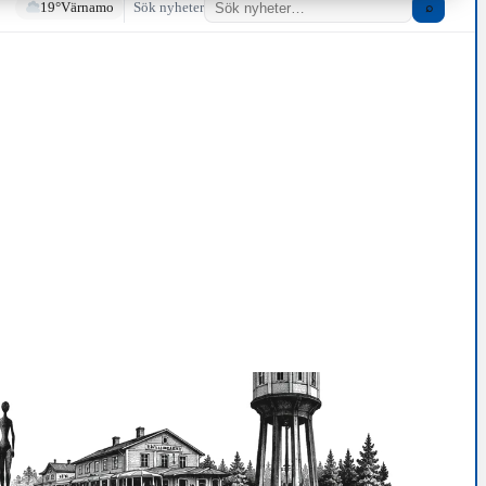
19°
Värnamo
Sök nyheter
⌕