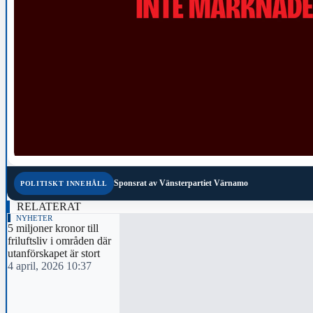
Sponsrat av
Vänsterpartiet Värnamo
POLITISKT INNEHÅLL
RELATERAT
NYHETER
5 miljoner kronor till
friluftsliv i områden där
utanförskapet är stort
4 april, 2026 10:37