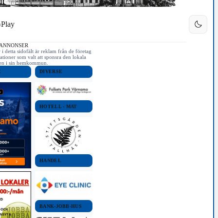
Play
 ANNONSER
i detta sidofält är reklam från de företag
ationer som valt att sponsra den lokala
iken i sin hemkommun.
E
DIVERSE
HOTELL - MAT
HANDEL
BANK-JOBB-HUS