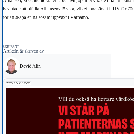
Alliansen, Socialdemokraterna och Miljöpartiet yrkade bifall till sina 
beslutade att bifalla Alliansens förslag, vilket innebär att HUV får 70
för att skapa en hälsosam uppväxt i Värnamo.
SKRIBENT
Artikeln är skriven av
David Alin
BETALD ANNONS