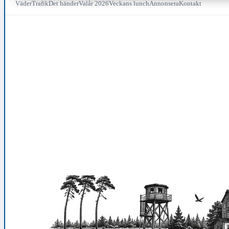
Väder
Trafik
Det händer
Valår 2026
Veckans lunch
Annonsera
Kontakt