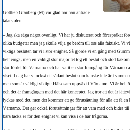
Gottlieb Granberg (M) var glad när han äntrade
talarstolen.
– Jag ska säga något ovanligt. Vi har ju diskuterat och förespråkat fö
olika budgetar
men jag skulle vilja ge beröm till oss alla faktiskt. Vi 
viktiga besluten tar vi i stor enighet. Så gjorde vi en gång med Gummi
helt eniga, men en väldigt stor majoritet tog ett beslut och stod bakom 
stor fördel för Värnamo och har varit en stor framgång för Värnamo at
viset. I dag har vi också ett sådant beslut som kanske inte är i samma
men som är väldigt viktigt: Hälsosam uppväxt i Värnamo. Vi är helt 
och det är framgången med det här konceptet. Jag tror att det är jättevik
lyckas med det, men det kommer att ge förutsättning för alla att få en
Värnamo. Det ger också förutsättningar för att vara med och bidra till 
bara tacka er för den enighet vi kan visa i de här frågorna.