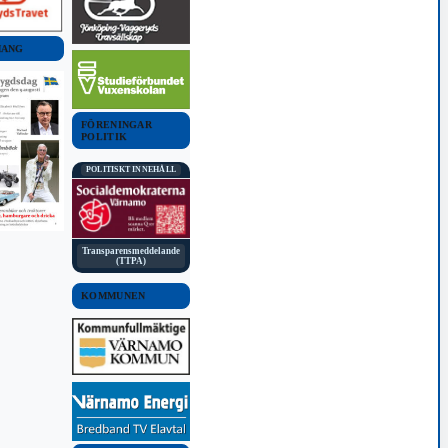
MANG
FÖRENINGAR
POLITIK
POLITISKT INNEHÅLL
Transparensmeddelande
(TTPA)
KOMMUNEN