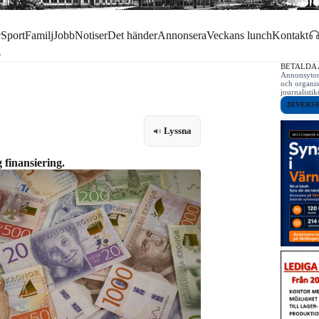
r
Sport
Familj
Jobb
Notiser
Det händer
Annonsera
Veckans lunch
Kontakt
BETALDA
Annonsytor 
och organis
journalist
DIVERS
Lyssna
 finansiering.