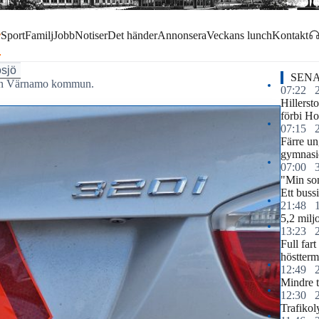
r
Sport
Familj
Jobb
Notiser
Det händer
Annonsera
Veckans lunch
Kontakt
sjö
SENA
 från Värnamo kommun.
07:22
Hillerst
förbi Ho
07:15
Färre u
gymnasi
07:00
"Min so
Ett buss
21:48
5,2 miljo
13:23
Full fart
höstterm
12:49
Mindre t
12:30
Trafikol