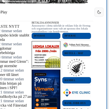
Play
BETALDA ANNONSER
Annonsytor i detta sidofält är reklam från de företag
STE NYTT
och organisationer som valt att sponsra den lokala
2 timmar sedan
journalistiken i sin hemkommun.
orpsbo körde snabbt
DIVERSE
DIVERSE
rda
2 timmar sedan
ngdomar
ebehöriga
HOTELL - MAT
3 timmar sedan
mmar med Glenn":
igt stormöte
12 timmar sedan
ner till länet
20 timmar sedan
HANDEL
 från början på
inen i SPF!
21 timmar sedan
rafikolycka på 27:an
21 timmar sedan
BANK-JOBB-HUS
ycka vid Fänestad