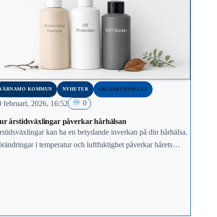
VÄRNAMO KOMMUN
NYHETER
#REDAKTIONELLT
 februari, 2026, 16:52
0
ur årstidsväxlingar påverkar hårhälsan
stidsväxlingar kan ha en betydande inverkan på din hårhälsa.
rändringar i temperatur och luftfuktighet påverkar hårets
ndition, vilket kräver justeringar i din hårvårdsrutin. Att
örstå…