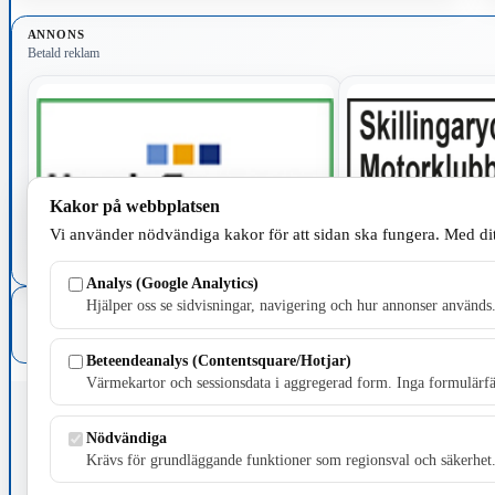
ANNONS
Betald reklam
Kakor på webbplatsen
Vi använder nödvändiga kakor för att sidan ska fungera. Med dit
Analys (Google Analytics)
Hjälper oss se sidvisningar, navigering och hur annonser används
Föregående
1
Beteendeanalys (Contentsquare/Hotjar)
Värmekartor och sessionsdata i aggregerad form. Inga formulärfäl
Fristående webbtidningsföretag grundat 1991 som sedan 2002 ger u
Nödvändiga
Krävs för grundläggande funktioner som regionsval och säkerhet