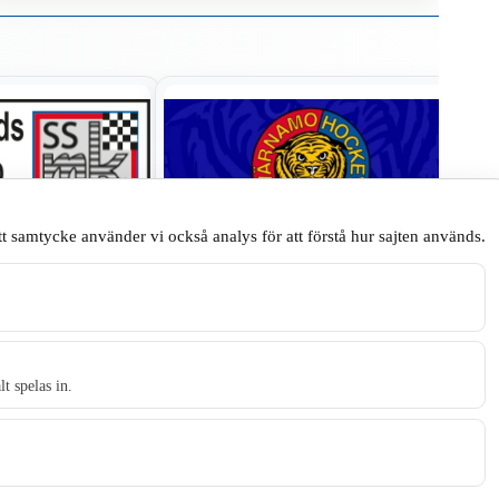
t samtycke använder vi också analys för att förstå hur sajten används.
.
…
24
25
t spelas in.
t tidningen Skillingaryd.nu och 2010 lanserades Värnamo.nu. Från apr
Gnosjö, Värnamo och Vaggeryds kommun.
Kontakta oss
.
E-post: redaktionen@skillingaryd.nu
Postadress: Gisslaköp 1, 568 92 Skillingaryd