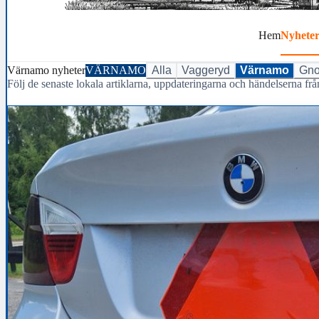
Hem
Nyhete
Värnamo nyheter
VÄRNAMO
Alla
Vaggeryd
Värnamo
Gno
Följ de senaste lokala artiklarna, uppdateringarna och händelserna