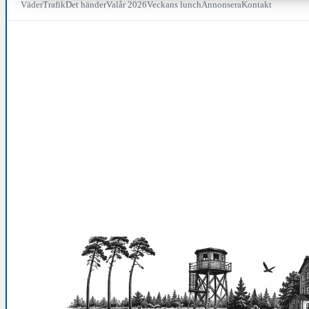
Väder
Trafik
Det händer
Valår 2026
Veckans lunch
Annonsera
Kontakt