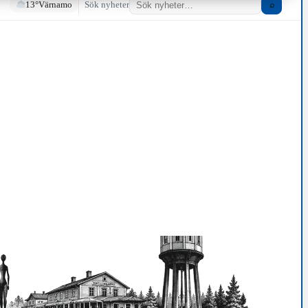
13°
Värnamo
Sök nyheter
⌕