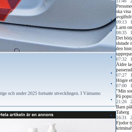
11:46
Pressme
ska visa 
avgiftsf
09:13
Larm om
08:35
Det bör
slutade
den histo
upprepa
07:32
Äldre la
passerad
07:27
Högre elp
07:00
"Min so
erige och under 2025 fortsatte utvecklingen. I Värnamo
På popul
21:26
Barn påk
Taberg
16:31
Fjodor t
krimina