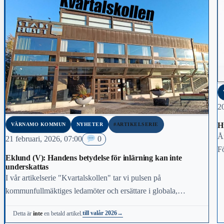
20
H
VÄRNAMO KOMMUN
NYHETER
#ARTIKELSERIE
År
21 februari, 2026, 07:00
0
Fö
Eklund (V): Handens betydelse för inlärning kan inte
ko
underskattas
f
I vår artikelserie "Kvartalskollen" tar vi pulsen på
kommunfullmäktiges ledamöter och ersättare i globala,
nationella och lokala frågor. I dag möter vi Fjodor Eklund (V).
till valår 2026
→
Detta är
inte
en betald artikel.