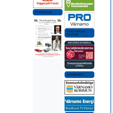
EVENEMANG
FÖRENINGAR
POLITIK
POLITISKT INNEHÅLL
Transparensmeddelande
(TTPA)
KOMMUNEN