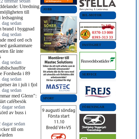
22 timmar sedan
ddelande: Utredning
JOBB
möjligheten till
BIL-MOTOR
ri ledsagning
1 dag sedan
 brand i byggnad
1 dag sedan
jade med ord och
 med gaskammare
FASTIGHET
rien får inte
s
1 dag sedan
stbilschaufför
e Forsheda i 89
SERVICE
1 dag sedan
riser än i juli i fjol
1 dag sedan
mmar med Glenn":
SPORT
ärt cafébesök
2 dagar sedan
FÖRENINGAR
örd av buss i
2 dagar sedan
ycker till om
lvården