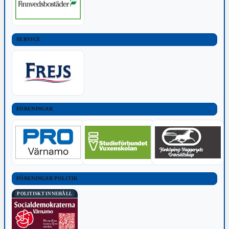
SERVICE
FÖRENINGAR
FÖRENINGAR POLITIK
POLITISKT INNEHÅLL