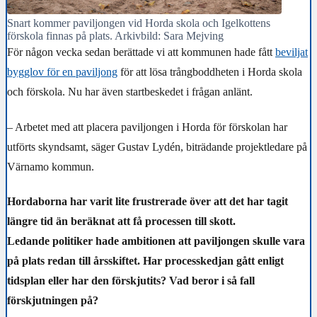
Snart kommer paviljongen vid Horda skola och Igelkottens
förskola finnas på plats. Arkivbild: Sara Mejving
För någon vecka sedan berättade vi att kommunen hade fått
beviljat
bygglov för en paviljong
för att lösa trångboddheten i Horda skola
och förskola. Nu har även startbeskedet i frågan anlänt.
– Arbetet med att placera paviljongen i Horda för förskolan har
utförts skyndsamt, säger Gustav Lydén, biträdande projektledare på
Värnamo kommun.
Hordaborna har varit lite frustrerade över att det har tagit
längre tid än beräknat att få processen till skott.
Ledande politiker hade ambitionen att paviljongen skulle vara
på plats redan till årsskiftet. Har processkedjan gått enligt
tidsplan eller har den förskjutits? Vad beror i så fall
förskjutningen på?