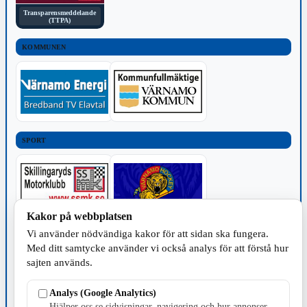
Transparensmeddelande
(TTPA)
KOMMUNEN
SPORT
Kakor på webbplatsen
Vi använder nödvändiga kakor för att sidan ska fungera.
TILLVERKNING
Med ditt samtycke använder vi också analys för att förstå hur
sajten används.
Analys (Google Analytics)
Hjälper oss se sidvisningar, navigering och hur annonser