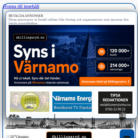
Hoppa till innehåll
BETALDA ANNONSER
Dessa annonsytor är betald reklam från företag och organisationer som sponsrar den
lokala journalistiken.
24°
Värnamo