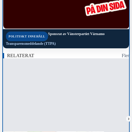
Sponsrat av
Vänsterpartiet Värnamo
POLITISKT INNEHÅLL
Transparensmeddelande (TTPA)
RELATERAT
Fler
›