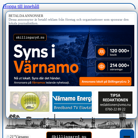
Hoppa till innehåll
BETALDA ANNONSER
Dessa annonsytor är betald reklam från företag och organisationer som sponsrar den
lokala journalistiken.
21°
Värnamo