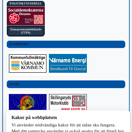
POLITISKT INNEHÅLL
Transparensmeddelande
(TTPA)
KOMMUNEN
SPORT
Kakor på webbplatsen
Vi använder nödvändiga kakor för att sidan ska fungera.
TILLVERKNING
Med ditt samtycke använder vi också analys för att förstå hur