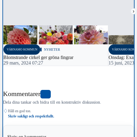
›
VÄRNAMO KOMMUN
NYHETER
VÄRNAMO KOM
Blomstrande cirkel ger gröna fingrar
Onsdag: Exam
29 mars, 2024 07:27
15 juni, 2023 
Kommentarer
0
Dela dina tankar och bidra till en konstruktiv diskussion.
♢
Håll en god ton.
Skriv sakligt och respektfullt.
Skriv en kommentar