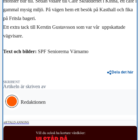
mönster blir till. Sedan vidare till Café Skrädderiet i Kinna, ett café i
gammal mysig miljö. På vägen hem ett besök på Kasthall och fika
på Fritsla bageri.
Ett extra tack till Kerstin Gustavsson som var vår uppskattade
vägvisare.
Text och bilder:
SPF Seniorerna Värnamo
Dela det här
SKRIBENT
Artikeln är skriven av
Redaktionen
BETALD ANNONS