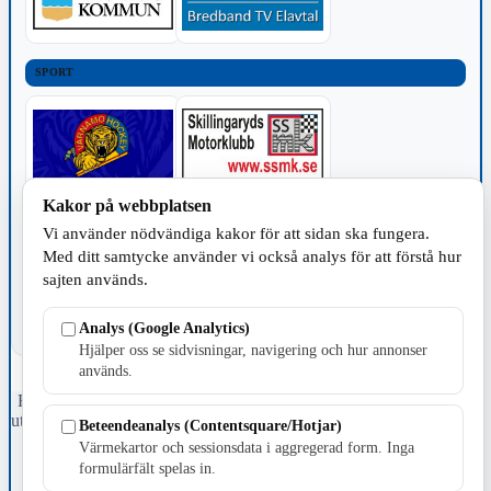
SPORT
Kakor på webbplatsen
TILLVERKNING
Vi använder nödvändiga kakor för att sidan ska fungera.
Med ditt samtycke använder vi också analys för att förstå hur
sajten används.
Analys (Google Analytics)
Hjälper oss se sidvisningar, navigering och hur annonser
används.
Fristående webbtidningsföretag grundat 1991 som sedan 2002 ger
ut tidningen Skillingaryd.nu och 2010 lanserades Värnamo.nu. Från
Beteendeanalys (Contentsquare/Hotjar)
april 2026 omfattar Skillingaryd.nu tre kommuner: Gnosjö,
Värmekartor och sessionsdata i aggregerad form. Inga
Värnamo och Vaggeryds kommun.
formulärfält spelas in.