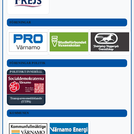
FÖRENINGAR
FÖRENINGAR POLITIK
POLITISKT INNEHÅLL
Transparensmeddelande
(TTPA)
KOMMUNEN