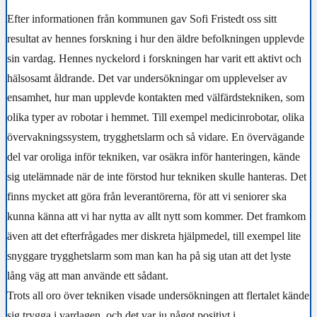
Efter informationen från kommunen gav Sofi Fristedt oss sitt
resultat av hennes forskning i hur den äldre befolkningen upplevde
sin vardag. Hennes nyckelord i forskningen har varit ett aktivt och
hälsosamt åldrande. Det var undersökningar om upplevelser av
ensamhet, hur man upplevde kontakten med välfärdstekniken, som
olika typer av robotar i hemmet. Till exempel medicinrobotar, olika
övervakningssystem, trygghetslarm och så vidare. En övervägande
del var oroliga inför tekniken, var osäkra inför hanteringen, kände
sig utelämnade när de inte förstod hur tekniken skulle hanteras. Det
finns mycket att göra från leverantörerna, för att vi seniorer ska
kunna känna att vi har nytta av allt nytt som kommer. Det framkom
även att det efterfrågades mer diskreta hjälpmedel, till exempel lite
snyggare trygghetslarm som man kan ha på sig utan att det lyste
lång väg att man använde ett sådant.
Trots all oro över tekniken visade undersökningen att flertalet kände
sig trygga i vardagen, och det var ju något positivt i