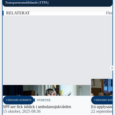
Transparensmeddelande (TTPA)
RELATERAT
Fler
›
VÄRNAMO KOMMUN
NYHETER
VÄRNAMO KOM
SPF:are fick inblick i ambulanssjukvården
En upplysande 
15 oktober, 2025 08:36
22 september,