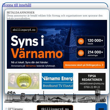
Hoppa till innehåll
BETALDA ANNONSER
Dessa annonsytor är betald reklam från företag och organisationer som sponsrar den
lokala journalistiken.
18°
Värnamo