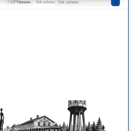
13°
Värnamo
Sök nyheter
⌕