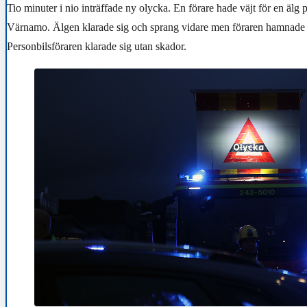
Tio minuter i nio inträffade ny olycka. En förare hade väjt för en älg
Värnamo. Älgen klarade sig och sprang vidare men föraren hamnade m
Personbilsföraren klarade sig utan skador.