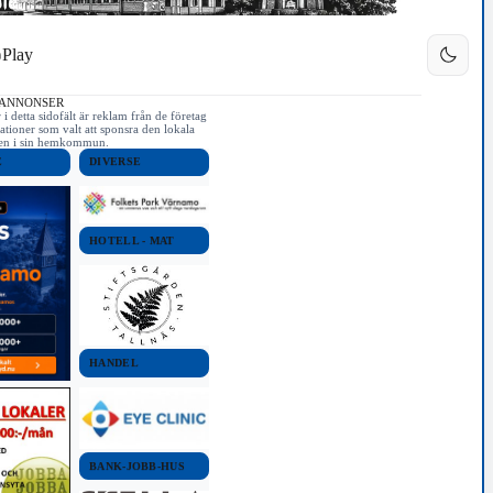
Play
 ANNONSER
i detta sidofält är reklam från de företag
ationer som valt att sponsra den lokala
iken i sin hemkommun.
E
DIVERSE
HOTELL - MAT
HANDEL
BANK-JOBB-HUS