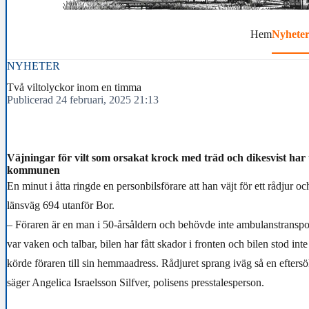
Hem
Nyhete
NYHETER
Två viltolyckor inom en timma
Publicerad 24 februari, 2025 21:13
Väjningar för vilt som orsakat krock med träd och dikesvist har 
kommunen
En minut i åtta ringde en personbilsförare att han väjt för ett rådjur och
länsväg 694 utanför Bor.
– Föraren är en man i 50-årsåldern och behövde inte ambulanstranspor
var vaken och talbar, bilen har fått skador i fronten och bilen stod inte 
körde föraren till sin hemmaadress. Rådjuret sprang iväg så en eftersö
säger Angelica Israelsson Silfver, polisens presstalesperson.