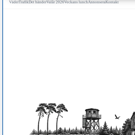
Väder
Trafik
Det händer
Valår 2026
Veckans lunch
Annonsera
Kontakt