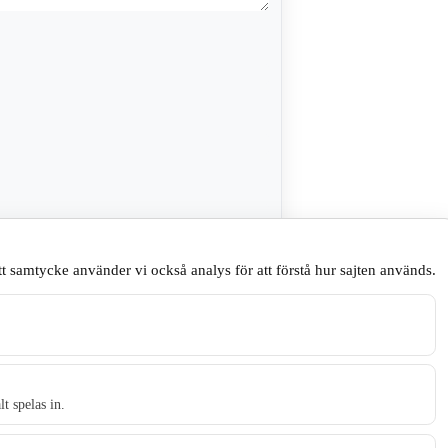
sare till nästa gång jag skriver en
t samtycke använder vi också analys för att förstå hur sajten används.
.
t spelas in.
t tidningen Skillingaryd.nu och 2010 lanserades Värnamo.nu. Från apr
Gnosjö, Värnamo och Vaggeryds kommun.