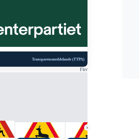
Transparensmeddelande (TTPA)
Fler
›