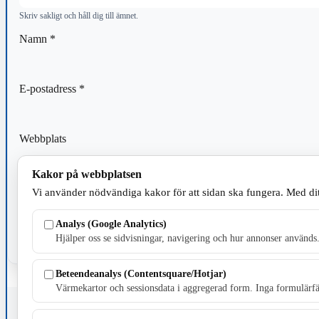
Skriv sakligt och håll dig till ämnet.
Namn
*
E-postadress
*
Webbplats
Kakor på webbplatsen
Spara mitt namn, min e-postadress och webbplats i denna webblä
Vi använder nödvändiga kakor för att sidan ska fungera. Med dit
kommentar.
Analys (Google Analytics)
Hjälper oss se sidvisningar, navigering och hur annonser används
Beteendeanalys (Contentsquare/Hotjar)
Värmekartor och sessionsdata i aggregerad form. Inga formulärfäl
Fristående webbtidningsföretag grundat 1991 som sedan 2002 ger u