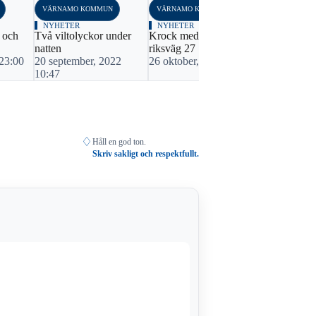
VÄRNAMO KOMMUN
VÄRNAMO KOMMUN
VÄRNAMO K
NYHETER
NYHETER
BLÅLJUS
 och
Två viltolyckor under
Krock med rådjur på
Tre viltolyc
natten
riksväg 27
tid
 23:00
20 september, 2022
26 oktober, 2021 12:00
11 juni, 20
10:47
♢
Håll en god ton.
Skriv sakligt och respektfullt.