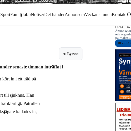
r
Sport
Familj
Jobb
Notiser
Det händer
Annonsera
Veckans lunch
Kontakt
BETALDA
Annonsytor 
och organis
journalist
DIVERS
Lyssna
under senaste timman inträffat i
 kört in i ett träd på
t till sjukhus. Han
trafikfarligt. Patrullen
ksjägare kallades in,