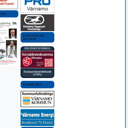
MANG
FÖRENINGAR
POLITIK
POLITISKT INNEHÅLL
Transparensmeddelande
(TTPA)
KOMMUNEN