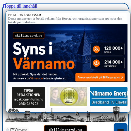
Hoppa till innehåll
BETALDA ANNONSER
Dessa annonsytor är betald reklam från företag och organisationer som sponsrar den
lokala journalistiken.
17°
Värnamo