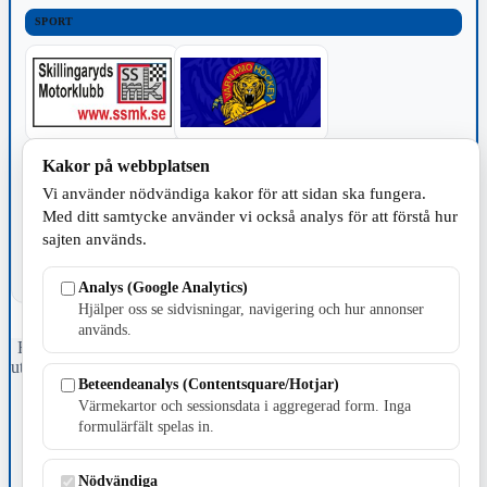
SPORT
Kakor på webbplatsen
TILLVERKNING
Vi använder nödvändiga kakor för att sidan ska fungera.
Med ditt samtycke använder vi också analys för att förstå hur
sajten används.
Analys (Google Analytics)
Hjälper oss se sidvisningar, navigering och hur annonser
används.
Fristående webbtidningsföretag grundat 1991 som sedan 2002 ger
ut tidningen Skillingaryd.nu och 2010 lanserades Värnamo.nu. Från
Beteendeanalys (Contentsquare/Hotjar)
april 2026 omfattar Skillingaryd.nu tre kommuner: Gnosjö,
Värnamo och Vaggeryds kommun.
Värmekartor och sessionsdata i aggregerad form. Inga
formulärfält spelas in.
Kontakta oss
E-post: redaktionen@skillingaryd.nu
Nödvändiga
Postadress: Gisslaköp 1, 568 92 Skillingaryd