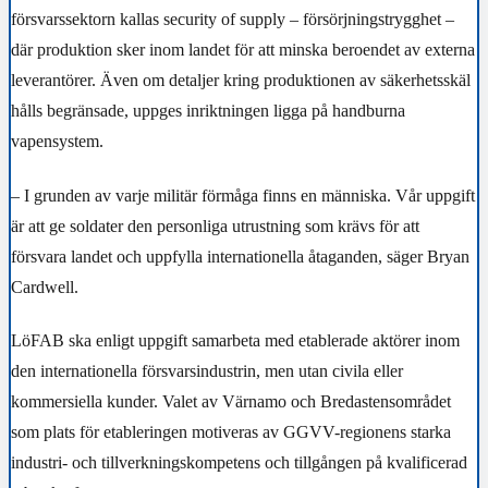
försvarssektorn kallas security of supply – försörjningstrygghet –
där produktion sker inom landet för att minska beroendet av externa
leverantörer. Även om detaljer kring produktionen av säkerhetsskäl
hålls begränsade, uppges inriktningen ligga på handburna
vapensystem.
– I grunden av varje militär förmåga finns en människa. Vår uppgift
är att ge soldater den personliga utrustning som krävs för att
försvara landet och uppfylla internationella åtaganden, säger Bryan
Cardwell.
LöFAB ska enligt uppgift samarbeta med etablerade aktörer inom
den internationella försvarsindustrin, men utan civila eller
kommersiella kunder. Valet av Värnamo och Bredastensområdet
som plats för etableringen motiveras av GGVV-regionens starka
industri- och tillverkningskompetens och tillgången på kvalificerad