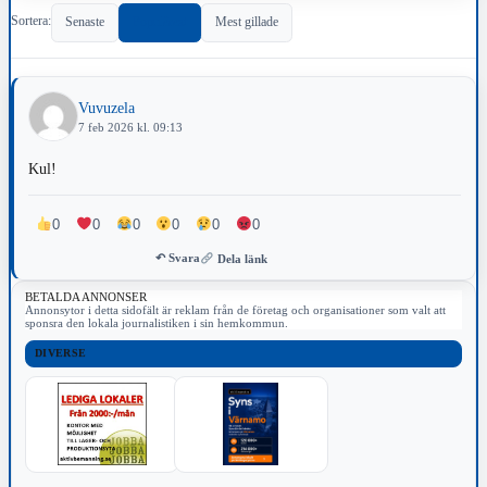
Sortera:
Senaste
Populärast
Mest gillade
Vuvuzela
7 feb 2026 kl. 09:13
Kul!
0
0
0
0
0
0
↶ Svara
Dela länk
BETALDA ANNONSER
Annonsytor i detta sidofält är reklam från de företag och organisationer som valt att
sponsra den lokala journalistiken i sin hemkommun.
DIVERSE