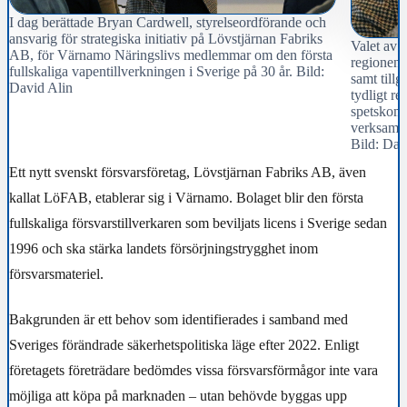
I dag berättade Bryan Cardwell, styrelseordförande och
ansvarig för strategiska initiativ på Lövstjärnan Fabriks
Valet av 
AB, för Värnamo Näringslivs medlemmar om den första
regionens
fullskaliga vapentillverkningen i Sverige på 30 år. Bild:
samt tillg
David Alin
tydligt re
spetskomp
verksamhe
Bild: Dav
Ett nytt svenskt försvarsföretag, Lövstjärnan Fabriks AB, även
kallat LöFAB, etablerar sig i Värnamo. Bolaget blir den första
fullskaliga försvarstillverkaren som beviljats licens i Sverige sedan
1996 och ska stärka landets försörjningstrygghet inom
försvarsmateriel.
Bakgrunden är ett behov som identifierades i samband med
Sveriges förändrade säkerhetspolitiska läge efter 2022. Enligt
företagets företrädare bedömdes vissa försvarsförmågor inte vara
möjliga att köpa på marknaden – utan behövde byggas upp