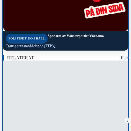
Sponsrat av
Vänsterpartiet Värnamo
POLITISKT INNEHÅLL
Transparensmeddelande (TTPA)
RELATERAT
Fler
›