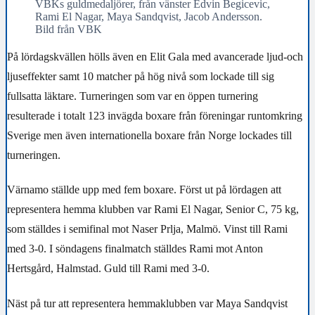
VBKs guldmedaljörer, från vänster Edvin Begicevic,
Rami El Nagar, Maya Sandqvist, Jacob Andersson.
Bild från VBK
På lördagskvällen hölls även en Elit Gala med avancerade ljud-och
ljuseffekter samt 10 matcher på hög nivå som lockade till sig
fullsatta läktare. Turneringen som var en öppen turnering
resulterade i totalt 123 invägda boxare från föreningar runtomkring
Sverige men även internationella boxare från Norge lockades till
turneringen.
Värnamo ställde upp med fem boxare. Först ut på lördagen att
representera hemma klubben var Rami El Nagar, Senior C, 75 kg,
som ställdes i semifinal mot Naser Prlja, Malmö. Vinst till Rami
med 3-0. I söndagens finalmatch ställdes Rami mot Anton
Hertsgård, Halmstad. Guld till Rami med 3-0.
Näst på tur att representera hemmaklubben var Maya Sandqvist