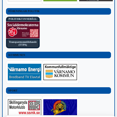
FÖRENINGAR POLITIK
POLITISKT INNEHÅLL
Transparensmeddelande
(TTPA)
KOMMUNEN
SPORT