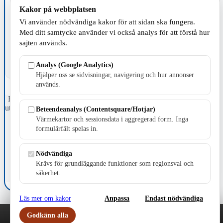
Kakor på webbplatsen
TILLVERKNING
Vi använder nödvändiga kakor för att sidan ska fungera.
Med ditt samtycke använder vi också analys för att förstå hur
sajten används.
Analys (Google Analytics)
Hjälper oss se sidvisningar, navigering och hur annonser
används.
Fristående webbtidningsföretag grundat 1991 som sedan 2002 ger
ut tidningen Skillingaryd.nu och 2010 lanserades Värnamo.nu. Från
Beteendeanalys (Contentsquare/Hotjar)
april 2026 omfattar Skillingaryd.nu tre kommuner: Gnosjö,
Värmekartor och sessionsdata i aggregerad form. Inga
Värnamo och Vaggeryds kommun.
formulärfält spelas in.
Kontakta oss
E-post: redaktionen@skillingaryd.nu
Nödvändiga
Postadress: Gisslaköp 1, 568 92 Skillingaryd
Krävs för grundläggande funktioner som regionsval och
säkerhet.
Kakinställningar
Läs mer om kakor
Anpassa
Endast nödvändiga
Godkänn alla
Play