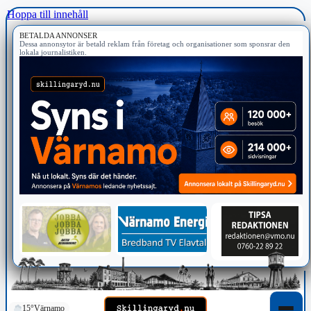
Hoppa till innehåll
BETALDA ANNONSER
Dessa annonsytor är betald reklam från företag och organisationer som sponsrar den
lokala journalistiken.
15°
Värnamo