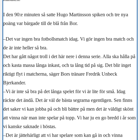
I den 90:e minuten så satte Hugo Martinsson spiken och tre nya
poäng var bärgade till de blå från Bor.
–Det var ingen bra fotbollsmatch idag. Vi gör ingen bra match och
de är inte heller så bra.
Det har gått något troll i det här nere i denna serie. Alla ska hålla på
och kasta massa långa inkast, och ta lång tid på sig. Det blir inget
riktigt flyt i matcherna, säger Bors tränare Fredrik Unbeck
Bjerkander.
–Vi är inte så bra på det långa spelet för vi är lite för små. Idag
räckte det ändå. Det är väl de bästa segrarna egentligen. Sen finns
det saker vi kan jobba på och bli bättre på men det är väldigt skönt
att vinna när man inte spelar på topp. Vi har ju en go bredd i år som
vi kanske saknade i höstas.
–Det är jättehärligt att vi har spelare som kan gå in och vinna