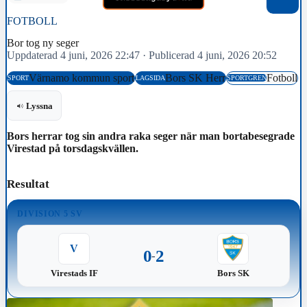
FOTBOLL
Bor tog ny seger
Uppdaterad 4 juni, 2026 22:47
·
Publicerad 4 juni, 2026 20:52
Värnamo kommun sport
Bors SK Herr
Fotboll
SPORT
LAGSIDA
SPORTGREN
Lyssna
Bors herrar tog sin andra raka seger när man bortabesegrade
Virestad på torsdagskvällen.
Resultat
DIVISION 5 SV
V
0
2
-
Virestads IF
Bors SK