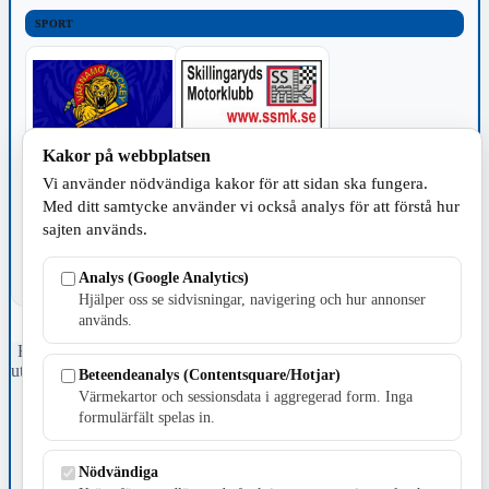
SPORT
Kakor på webbplatsen
TILLVERKNING
Vi använder nödvändiga kakor för att sidan ska fungera.
Med ditt samtycke använder vi också analys för att förstå hur
sajten används.
Analys (Google Analytics)
Hjälper oss se sidvisningar, navigering och hur annonser
används.
Fristående webbtidningsföretag grundat 1991 som sedan 2002 ger
ut tidningen Skillingaryd.nu och 2010 lanserades Värnamo.nu. Från
Beteendeanalys (Contentsquare/Hotjar)
april 2026 omfattar Skillingaryd.nu tre kommuner: Gnosjö,
Värmekartor och sessionsdata i aggregerad form. Inga
Värnamo och Vaggeryds kommun.
formulärfält spelas in.
Kontakta oss
E-post: redaktionen@skillingaryd.nu
Nödvändiga
Postadress: Gisslaköp 1, 568 92 Skillingaryd