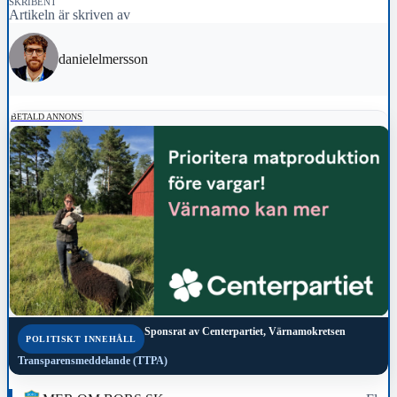
SKRIBENT
Artikeln är skriven av
danielelmersson
BETALD ANNONS
Sponsrat av
Centerpartiet, Värnamokretsen
POLITISKT INNEHÅLL
Transparensmeddelande (TTPA)