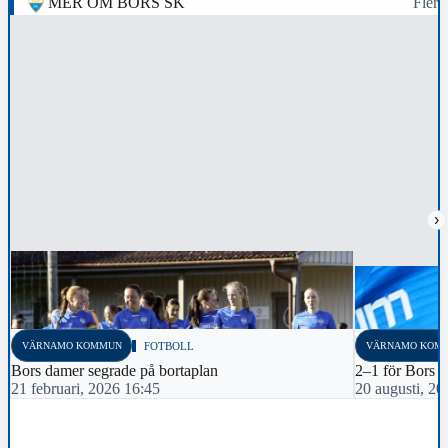
MER OM BORS SK
Fler
›
VÄRNAMO KOMMUN
FOTBOLL
VÄRNAMO KOM
Bors damer segrade på bortaplan
2–1 för Bors h
21 februari, 2026 16:45
20 augusti, 20