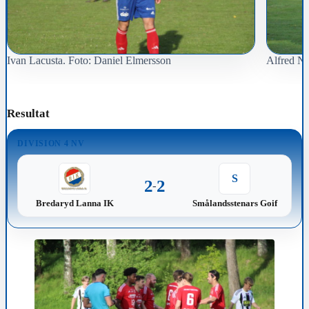
Ivan Lacusta. Foto: Daniel Elmersson
Alfred No
Resultat
DIVISION 4 NV
S
2
2
-
Bredaryd Lanna IK
Smålandsstenars Goif