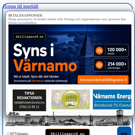
Hoppa till innehåll
BETALDA ANNONSER
Dessa annonsytor är betald reklam från företag och organisationer som sponsrar den
lokala journalistiken.
16°
Värnamo