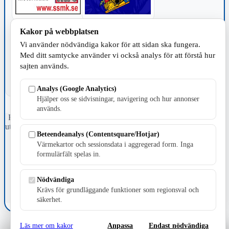
Kakor på webbplatsen
TILLVERKNING
Vi använder nödvändiga kakor för att sidan ska fungera.
Med ditt samtycke använder vi också analys för att förstå hur
sajten används.
Analys (Google Analytics)
Hjälper oss se sidvisningar, navigering och hur annonser
används.
Fristående webbtidningsföretag grundat 1991 som sedan 2002 ger
ut tidningen Skillingaryd.nu och 2010 lanserades Värnamo.nu. Från
Beteendeanalys (Contentsquare/Hotjar)
april 2026 omfattar Skillingaryd.nu tre kommuner: Gnosjö,
Värmekartor och sessionsdata i aggregerad form. Inga
Värnamo och Vaggeryds kommun.
formulärfält spelas in.
Kontakta oss
E-post: redaktionen@skillingaryd.nu
Nödvändiga
Postadress: Gisslaköp 1, 568 92 Skillingaryd
Krävs för grundläggande funktioner som regionsval och
Kakinställningar
säkerhet.
Läs mer om kakor
Anpassa
Endast nödvändiga