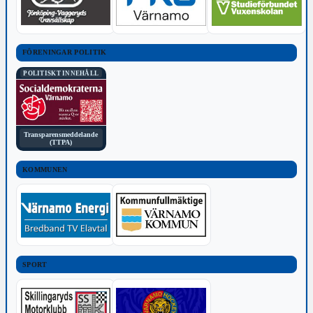
FÖRENINGAR POLITIK
POLITISKT INNEHÅLL
Transparensmeddelande
(TTPA)
KOMMUNEN
SPORT