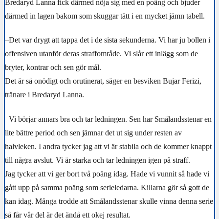
Bredaryd Lanna fick därmed nöja sig med en poäng och bjuder
därmed in lagen bakom som skuggar tätt i en mycket jämn tabell.
–Det var drygt att tappa det i de sista sekunderna. Vi har ju bollen i
offensiven utanför deras straffområde. Vi slår ett inlägg som de
bryter, kontrar och sen gör mål.
Det är så onödigt och orutinerat, säger en besviken Bujar Ferizi,
tränare i Bredaryd Lanna.
–Vi börjar annars bra och tar ledningen. Sen har Smålandsstenar en
lite bättre period och sen jämnar det ut sig under resten av
halvleken. I andra tycker jag att vi är stabila och de kommer knappt
till några avslut. Vi är starka och tar ledningen igen på straff.
Jag tycker att vi ger bort två poäng idag. Hade vi vunnit så hade vi
gått upp på samma poäng som serieledarna. Killarna gör så gott de
kan idag. Många trodde att Smålandsstenar skulle vinna denna serie
så får vår del är det ändå ett okej resultat.