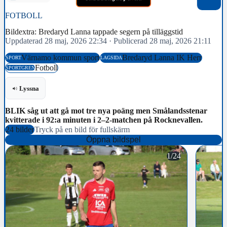
FOTBOLL
Bildextra: Bredaryd Lanna tappade segern på tilläggstid
Uppdaterad 28 maj, 2026 22:34
·
Publicerad 28 maj, 2026 21:11
Värnamo kommun sport
Bredaryd Lanna IK Herr
SPORT
LAGSIDA
Fotboll
SPORTGREN
Lyssna
BLIK såg ut att gå mot tre nya poäng men Smålandsstenar
kvitterade i 92:a minuten i 2–2-matchen på Rocknevallen.
24 bilder
Tryck på en bild för fullskärm
Öppna bildspel
1/24