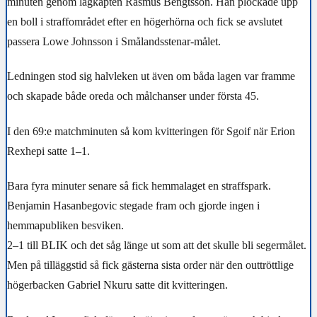
minuten genom lagkapten Rasmus Bengtsson. Han plockade upp
en boll i straffområdet efter en högerhörna och fick se avslutet
passera Lowe Johnsson i Smålandsstenar-målet.
Ledningen stod sig halvleken ut även om båda lagen var framme
och skapade både oreda och målchanser under första 45.
I den 69:e matchminuten så kom kvitteringen för Sgoif när Erion
Rexhepi satte 1–1.
Bara fyra minuter senare så fick hemmalaget en straffspark.
Benjamin Hasanbegovic stegade fram och gjorde ingen i
hemmapubliken besviken.
2–1 till BLIK och det såg länge ut som att det skulle bli segermålet.
Men på tilläggstid så fick gästerna sista order när den outtröttlige
högerbacken Gabriel Nkuru satte dit kvitteringen.