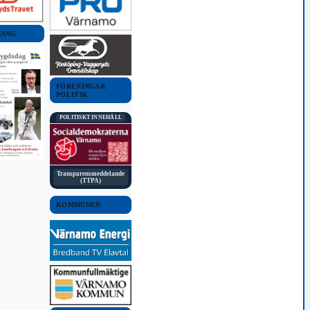
MANG
FÖRENINGAR
POLITIK
POLITISKT INNEHÅLL
Transparensmeddelande
(TTPA)
KOMMUNEN