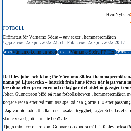
Hem
Nyheter
FOTBOLL
Drömstart för Värnamo Södra – gav seger i hemmapremiären
Uppdaterad 22 april, 2022 22:53
·
Publicerad 22 april, 2022 20:17
Värnamo kommun sport
Värnamo Södra FF Herr
SPORT
LAGSIDA
SPORTGR
Det blev jubel och klang för Värnamo Södra i hemmapremiären.
namn på Ljusseveka – hattrick från hans fötter när laget vann m
besvikna efter premiären och i dag gav det utdelning, säger trän
Johan Gunnarsson bjöd på rena fotbollsshowen i hemmapremiären mo
började redan efter två minuters spel då han gjorde 1–0 efter passnin
–Jag var lite rädd att falla in i en osäker trygghet, säger Schellas efter
skulle visa sig att han inte behövde.
Tjugo minuter senare kom Gunnarssons andra mål. 2–0 blev också fö