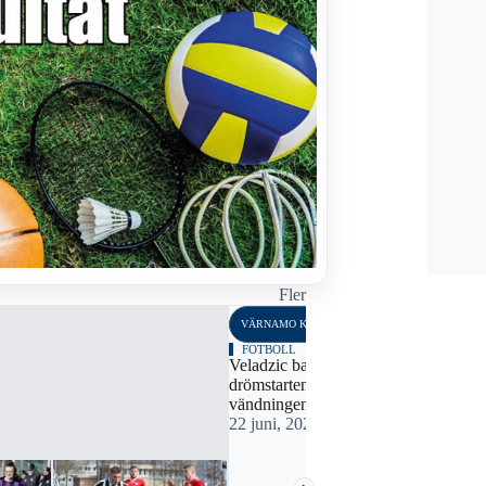
Fler
VÄRNAMO KOMMUN
VÄRNAMO K
FOTBOLL
FOTBOLL
Veladzic bakom
Värnamo Söd
drömstarten och
på vinnarsp
vändningen för V-Södra
16 juni, 20
22 juni, 2022 22:49