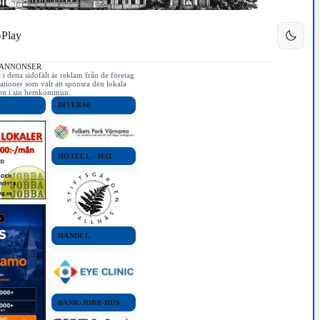
Play
 ANNONSER
i detta sidofält är reklam från de företag
ationer som valt att sponsra den lokala
iken i sin hemkommun.
E
DIVERSE
HOTELL - MAT
HANDEL
BANK-JOBB-HUS