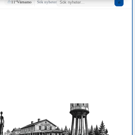
11°
Värnamo
Sök nyheter
⌕