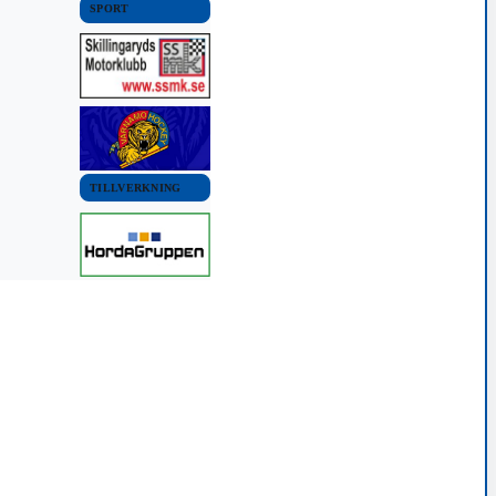
SPORT
TILLVERKNING
OMMUN
VÄRNAMO KOMMUN
VÄRNAMO KOMMUN
INNEBANDY
FOTBOLL
ra tillbaka
Värnamo vann över
Säker seger för Södra
året
Väckelsång
9 oktober, 2021 17:30
22 22:48
29 mars, 2022 23:23