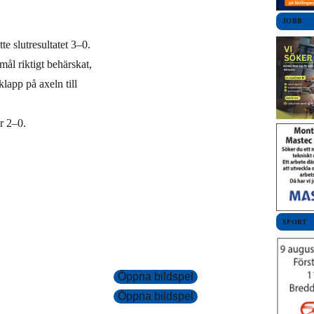
JOBB
e slutresultatet 3–0.
 mål riktigt behärskat,
lapp på axeln till
r 2–0.
SPORT
Öppna bildspel
Öppna bildspel