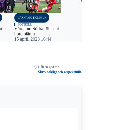
›
VÄRNAMO KOMMUN
FOTBOLL
tte
Värnamo Södra föll sent
i premiären
4
15 april, 2023 16:44
♢
Håll en god ton.
Skriv sakligt och respektfullt.