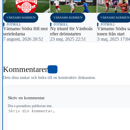
‹
VÄRNAMO KOMMUN
VÄRNAMO KOMMUN
VÄRNAMO KOMMUN
FOTBOLL
FOTBOLL
FOTBOLL
Värnamo Södra föll mot
Ny triumf för Västboås
Värnamo Södra sa
serieledarna
efter drömstarten
tonen från start
7 augusti, 2026 20:52
23 maj, 2025 22:51
3 maj, 2025 17:0
Kommentarer
0
Dela dina tankar och bidra till en konstruktiv diskussion.
Skriv en kommentar
Din e-postadress publiceras inte.
Kommentar