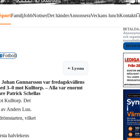
Sport
Familj
Jobb
Notiser
Det händer
Annonsera
Veckans lunch
Kontakt
BETALDA
Annonsytor 
och organis
journalist
DIVERS
Fotboll
EN
Lyssna
 Johan Gunnarsson var fredagskvällens
ed 3–0 mot Kulltorp. – Alla var enormt
are Patrick Schellas
t Kulltorp. Det
g av Anders Luu.
 drömstarten, vilket
rsta halvlekens