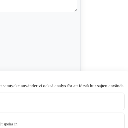
sare till nästa gång jag skriver en
t samtycke använder vi också analys för att förstå hur sajten används.
.
t spelas in.
t tidningen Skillingaryd.nu och 2010 lanserades Värnamo.nu. Från apr