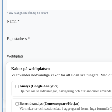
Skriv sakligt och håll dig till ämnet.
Namn
*
E-postadress
*
Webbplats
Kakor på webbplatsen
Spara mitt namn, min e-postadress och webbplats i denna webblä
Vi använder nödvändiga kakor för att sidan ska fungera. Med dit
kommentar.
Analys (Google Analytics)
Hjälper oss se sidvisningar, navigering och hur annonser används
Beteendeanalys (Contentsquare/Hotjar)
Värmekartor och sessionsdata i aggregerad form. Inga formulärfäl
Fristående webbtidningsföretag grundat 1991 som sedan 2002 ger u