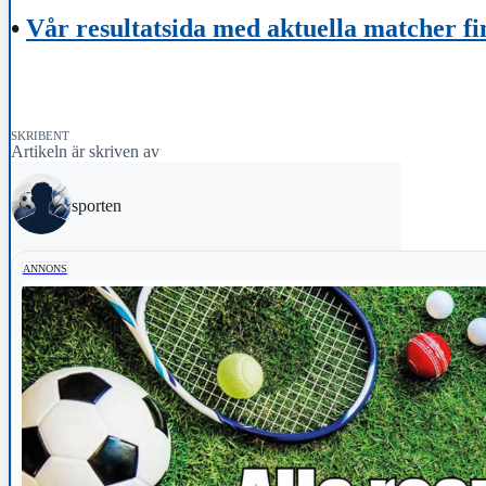
•
Vår resultatsida med aktuella matcher fi
SKRIBENT
Artikeln är skriven av
sporten
ANNONS