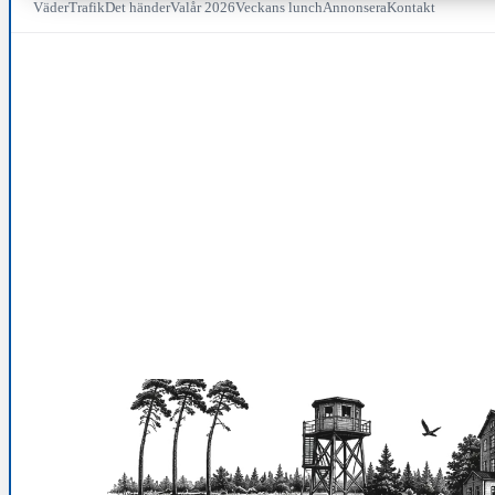
Väder
Trafik
Det händer
Valår 2026
Veckans lunch
Annonsera
Kontakt