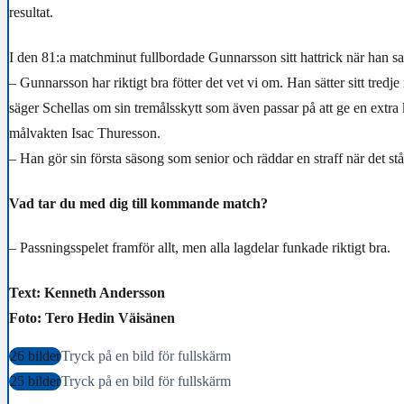
resultat.
I den 81:a matchminut fullbordade Gunnarsson sitt hattrick när han satt
– Gunnarsson har riktigt bra fötter det vet vi om. Han sätter sitt tredje
säger Schellas om sin tremålsskytt som även passar på att ge en extra k
målvakten Isac Thuresson.
– Han gör sin första säsong som senior och räddar en straff när det stå
Vad tar du med dig till kommande match?
– Passningsspelet framför allt, men alla lagdelar funkade riktigt bra.
Text: Kenneth Andersson
Foto: Tero Hedin Väisänen
26 bilder
Tryck på en bild för fullskärm
25 bilder
Tryck på en bild för fullskärm