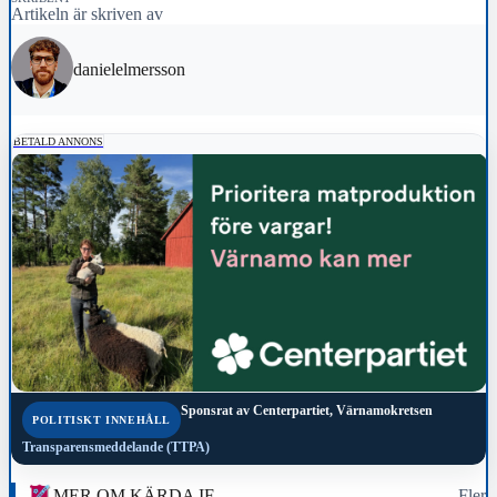
Artikeln är skriven av
danielelmersson
BETALD ANNONS
Sponsrat av
Centerpartiet, Värnamokretsen
POLITISKT INNEHÅLL
Transparensmeddelande (TTPA)
MER OM KÄRDA IF
Fler