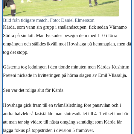
Bild från tidigare match. Foto: Daniel Elmersson
Kärda, som vann sin grupp i smålandscupen, fick sedan Värnamo
Södra på sin lott. Man lyckades besegra dem med 1–0 i förra
omgången och ställdes ikväll mot Hovshaga på hemmaplan, men då
tog det stopp.
Gästerna tog ledningen i den tionde minuten men Kärdas Kushtrim
Preteni nickade in kvitteringen på hörna slagen av Emil Vllasalija.
Sen var det roliga slut för Kärda.
Hovshaga gick fram till en tvåmålsledning före pausvilan och i
andra halvlek så fastställde man slutresultatet till 4–1 vilket innebär
att man tar sig vidare till nästa omgång samtidigt som Kärda får
lägga fokus på toppstriden i division 5 framöver.