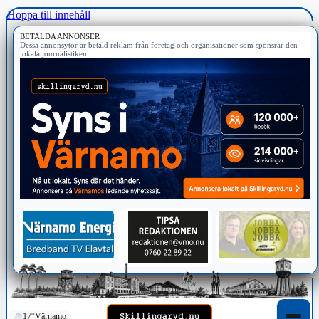
Hoppa till innehåll
BETALDA ANNONSER
Dessa annonsytor är betald reklam från företag och organisationer som sponsrar den
lokala journalistiken.
17°
Värnamo