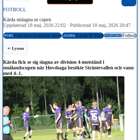
FOTBOLL
Kärda utslagna ur cupen
Uppdaterad 18 maj, 2026 22:02
·
Publicerad 18 maj, 2026 20:47
Värnamo kommun sport
Kärda IF Herr
Fotboll
SPORT
LAGSIDA
SPORTGREN
Lyssna
Kärda fick se sig slagna av division 4-motstånd i
smålandscupen när Hovshaga besökte Sträntevallen och vann
med 4–1.