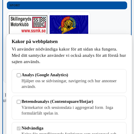
SPORT
Kakor på webbplatsen
TILLVERKNING
Vi använder nödvändiga kakor för att sidan ska fungera.
Med ditt samtycke använder vi också analys för att förstå hur
sajten används.
Analys (Google Analytics)
Hjälper oss se sidvisningar, navigering och hur annonser
används.
Fristående webbtidningsföretag grundat 1991 som sedan 2002 ger
ut tidningen Skillingaryd.nu och 2010 lanserades Värnamo.nu. Från
Beteendeanalys (Contentsquare/Hotjar)
april 2026 omfattar Skillingaryd.nu tre kommuner: Gnosjö,
Värmekartor och sessionsdata i aggregerad form. Inga
Värnamo och Vaggeryds kommun.
formulärfält spelas in.
Kontakta oss
E-post: redaktionen@skillingaryd.nu
Nödvändiga
Postadress: Gisslaköp 1, 568 92 Skillingaryd