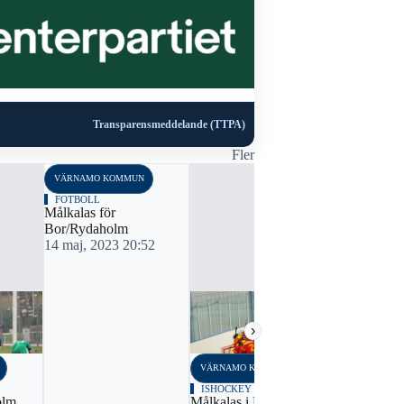
Transparensmeddelande (TTPA)
Fler
VÄRNAMO KOMMUN
FOTBOLL
Målkalas för
Bor/Rydaholm
14 maj, 2023 20:52
›
VÄRNAMO KOMMUN
VÄRNAMO K
ISHOCKEY
FOTBOLL
olm
Målkalas i Rydaholms
Målkalas fö