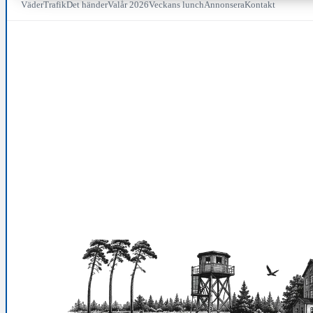
Väder
Trafik
Det händer
Valår 2026
Veckans lunch
Annonsera
Kontakt