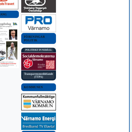
MANG
FÖRENINGAR
POLITIK
POLITISKT INNEHÅLL
Transparensmeddelande
(TTPA)
KOMMUNEN