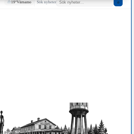
19°
Värnamo
Sök nyheter
⌕