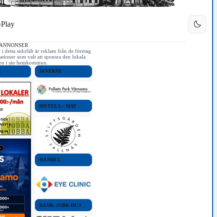
Play
 ANNONSER
i detta sidofält är reklam från de företag
ationer som valt att sponsra den lokala
iken i sin hemkommun.
E
DIVERSE
HOTELL - MAT
HANDEL
BANK-JOBB-HUS