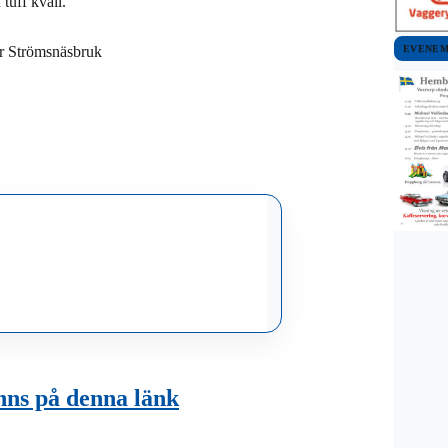
tuff kväll.
EVENE
tar Strömsnäsbruk
nns på denna länk