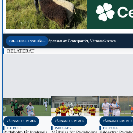
Sponsrat av
Centerpartiet, Värnamokretsen
POLITISKT INNEHÅLL
RELATERAT
‹
VÄRNAMO KOMMUN
VÄRNAMO KOMMUN
VÄRNAMO KOMMUN
FOTBOLL
ISHOCKEY
FOTBOLL
Rydaholm får kvalspela
Målkalas för Rydaholms
Bildextra: Rydah