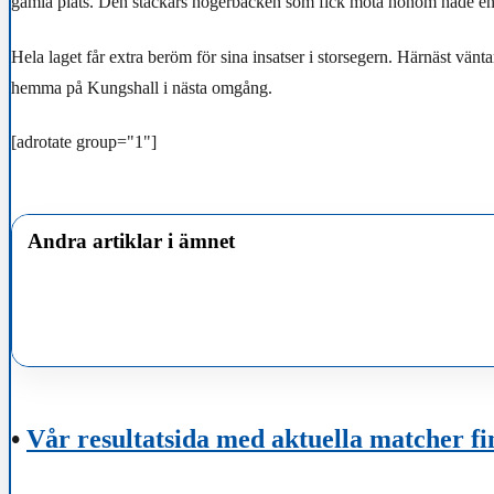
gamla plats. Den stackars högerbacken som fick möta honom hade en 
Hela laget får extra beröm för sina insatser i storsegern. Härnäst vän
hemma på Kungshall i nästa omgång.
[adrotate group="1"]
Andra artiklar i ämnet
•
Vår resultatsida med aktuella matcher fi