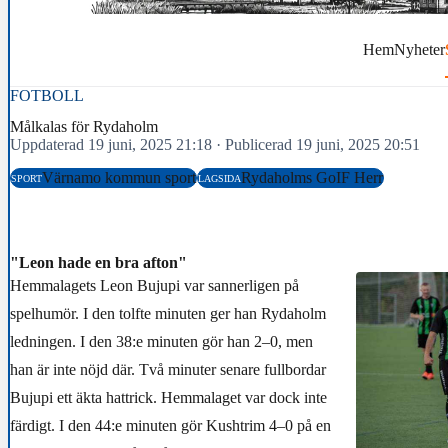
Hem
Nyheter
FOTBOLL
Målkalas för Rydaholm
Uppdaterad 19 juni, 2025 21:18
·
Publicerad 19 juni, 2025 20:51
Värnamo kommun sport
Rydaholms GoIF Herr
SPORT
LAGSIDA
"Leon hade en bra afton"
Hemmalagets Leon Bujupi var sannerligen på
spelhumör. I den tolfte minuten ger han Rydaholm
ledningen. I den 38:e minuten gör han 2–0, men
han är inte nöjd där. Två minuter senare fullbordar
Bujupi ett äkta hattrick. Hemmalaget var dock inte
färdigt. I den 44:e minuten gör Kushtrim 4–0 på en