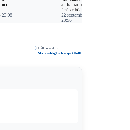
 med
andra träningsmatch -
Rydaholm
”måste höja disciplinen”
11 septembe
3 23:08
22 september, 2022
20:07
23:56
♢
Håll en god ton.
Skriv sakligt och respektfullt.