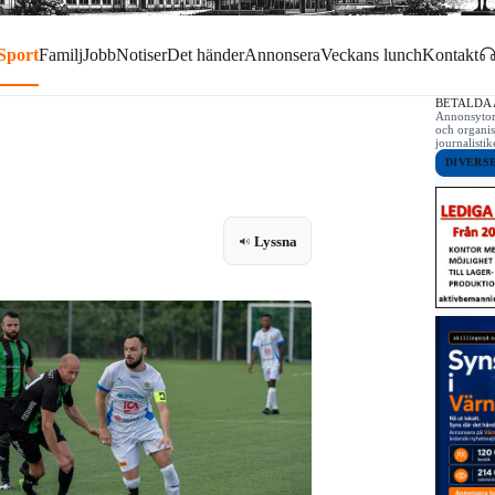
Sport
Familj
Jobb
Notiser
Det händer
Annonsera
Veckans lunch
Kontakt
BETALDA
Annonsytor 
och organis
journalist
DIVERS
Lyssna