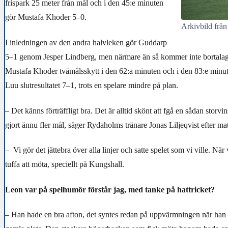
frispark 25 meter från mål och i den 45:e minuten
gör Mustafa Khoder 5–0.
Arkivbild från
I inledningen av den andra halvleken gör Guddarp
5–1 genom Jesper Lindberg, men närmare än så kommer inte bortalaget.
Mustafa Khoder tvåmålsskytt i den 62:a minuten och i den 83:e minute
Luu slutresultatet 7–1, trots en spelare mindre på plan.
– Det känns förträffligt bra. Det är alltid skönt att fgå en sådan storvi
gjort ännu fler mål, säger Rydaholms tränare Jonas Liljeqvist efter mat
– Vi gör det jättebra över alla linjer och satte spelet som vi ville. När 
tuffa att möta, speciellt på Kungshall.
Leon var på spelhumör förstår jag, med tanke på hattricket?
– Han hade en bra afton, det syntes redan på uppvärmningen när han f