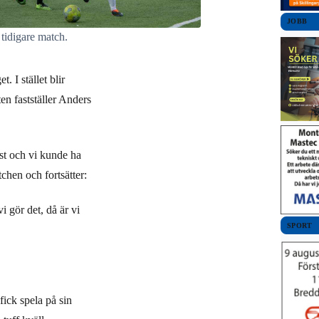
JOBB
 tidigare match.
 I stället blir
n fastställer Anders
nst och vi kunde ha
chen och fortsätter:
vi gör det, då är vi
SPORT
ick spela på sin