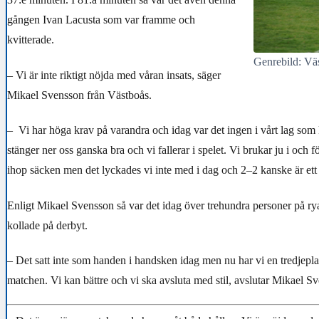
gången Ivan Lacusta som var framme och
kvitterade.
Genrebild: Vä
– Vi är inte riktigt nöjda med våran insats, säger
Mikael Svensson från Västboås.
– Vi har höga krav på varandra och idag var det ingen i vårt lag som
stänger ner oss ganska bra och vi fallerar i spelet. Vi brukar ju i och f
ihop säcken men det lyckades vi inte med i dag och 2–2 kanske är ett 
Enligt Mikael Svensson så var det idag över trehundra personer på r
kollade på derbyt.
– Det satt inte som handen i handsken idag men nu har vi en tredjeplats 
matchen. Vi kan bättre och vi ska avsluta med stil, avslutar Mikael S