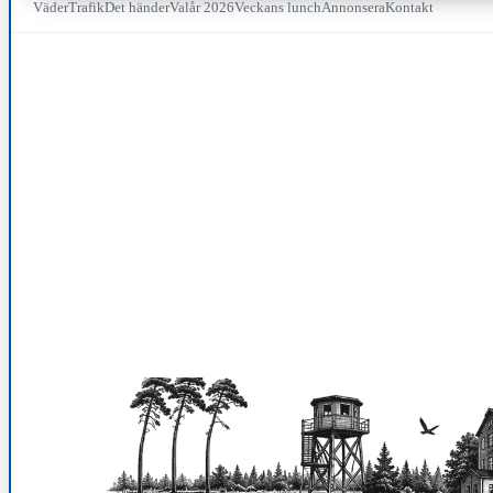
Väder
Trafik
Det händer
Valår 2026
Veckans lunch
Annonsera
Kontakt