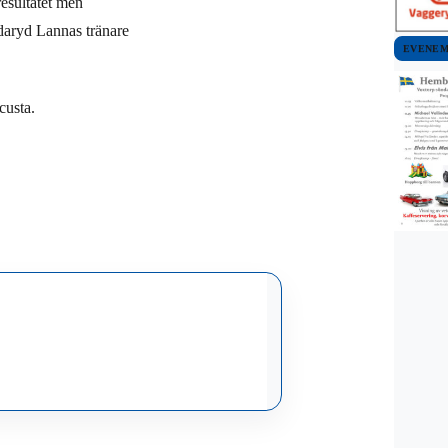
esultatet men
edaryd Lannas tränare
EVENE
custa.