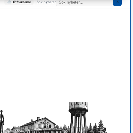
16°
Värnamo
Sök nyheter
⌕