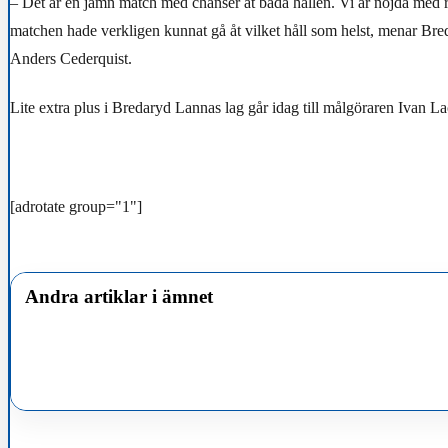
– Det är en jämn match med chanser åt båda hållen. Vi är nöjda med r
matchen hade verkligen kunnat gå åt vilket håll som helst, menar Br
Anders Cederquist.
Lite extra plus i Bredaryd Lannas lag går idag till målgöraren Ivan La
[adrotate group="1"]
Andra artiklar i ämnet