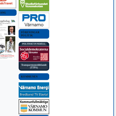
MANG
FÖRENINGAR
POLITIK
POLITISKT INNEHÅLL
Transparensmeddelande
(TTPA)
KOMMUNEN