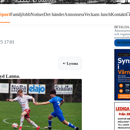
Sport
Familj
Jobb
Notiser
Det händer
Annonsera
Veckans lunch
Kontakt
BETALDA
Annonsytor 
och organis
journalist
25 17:01
DIVERS
Lyssna
ryd Lanna.