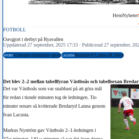
Hem
Nyheter
FOTBOLL
Oavgjort i derbyt på Ryavallen
Uppdaterad 27 september, 2025 17:33
·
Publicerad 27 september, 20
Värnamo kommun sport
Bredaryd Lanna IK Herr
SPORT
LAGSIDA
Det blev 2–2 mellan tabellfyran Västboås och tabellsexan Breda
Det var Västboås som var snabbast på att göra mål
för redan i tionde minuten tog de ledningen. Tio
minuter senare så kvitterade Bredaryd Lanna genom
Ivan Lacusta.
Markus Nyström gav Västboås 2–1-ledningen i
37:e minuten. I 81:a minuten så var det även denna