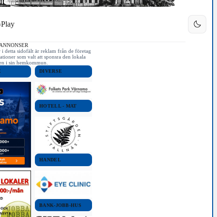
Play
 ANNONSER
i detta sidofält är reklam från de företag
ationer som valt att sponsra den lokala
iken i sin hemkommun.
E
DIVERSE
HOTELL - MAT
HANDEL
BANK-JOBB-HUS