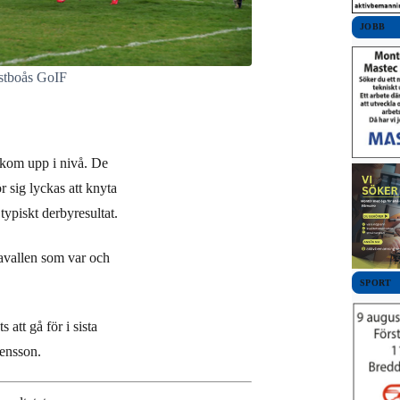
JOBB
stboås GoIF
 kom upp i nivå. De
ör sig lyckas att knyta
typiskt derbyresultat.
yavallen som var och
SPORT
att gå för i sista
vensson.