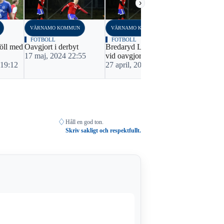
›
VÄRNAMO KOMMUN
VÄRNAMO KOMMUN
VÄRNAMO K
FOTBOLL
FOTBOLL
FOTBOLL
öll med
Oavgjort i derbyt
Bredaryd Lanna stannar
Bildextra: 
17 maj, 2024 22:55
vid oavgjort
Lanna gick 
 19:12
27 april, 2024 17:20
derbyt
9 september
♢
Håll en god ton.
Skriv sakligt och respektfullt.